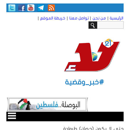
|
|
|
|
الرئيسية
من نحن
تواصل معنا
خريطة الموقع
#خبر_وقضية
حتى لا يكون (حصان) طروادة