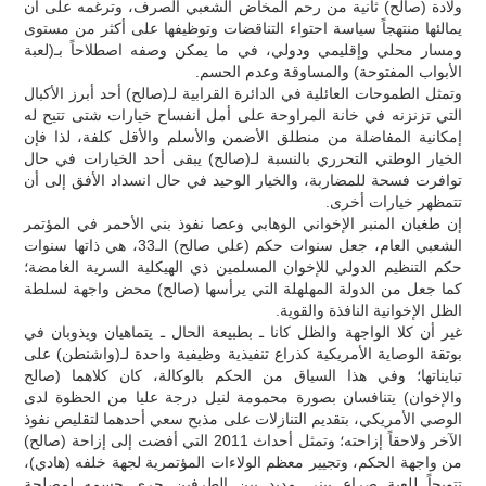
ولادة (صالح) ثانية من رحم المخاض الشعبي الصرف، وترغمه على أن
يمالئها منتهجاً سياسة احتواء التناقضات وتوظيفها على أكثر من مستوى
ومسار محلي وإقليمي ودولي، في ما يمكن وصفه اصطلاحاً بـ(لعبة
الأبواب المفتوحة) والمساوقة وعدم الحسم.
وتمثل الطموحات العائلية في الدائرة القرابية لـ(صالح) أحد أبرز الأكبال
التي تزنزنه في خانة المراوحة على أمل انفساح خيارات شتى تتيح له
إمكانية المفاضلة من منطلق الأضمن والأسلم والأقل كلفة، لذا فإن
الخيار الوطني التحرري بالنسبة لـ(صالح) يبقى أحد الخيارات في حال
توافرت فسحة للمضاربة، والخيار الوحيد في حال انسداد الأفق إلى أن
تتمظهر خيارات أخرى.
إن طغيان المنبر الإخواني الوهابي وعصا نفوذ بني الأحمر في المؤتمر
الشعبي العام، جعل سنوات حكم (علي صالح) الـ33، هي ذاتها سنوات
حكم التنظيم الدولي للإخوان المسلمين ذي الهيكلية السرية الغامضة؛
كما جعل من الدولة المهلهلة التي يرأسها (صالح) محض واجهة لسلطة
الظل الإخوانية النافذة والقوية.
غير أن كلا الواجهة والظل كانا ـ بطبيعة الحال ـ يتماهيان ويذوبان في
بوتقة الوصاية الأمريكية كذراع تنفيذية وظيفية واحدة لـ(واشنطن) على
تبايناتها؛ وفي هذا السياق من الحكم بالوكالة، كان كلاهما (صالح
والإخوان) يتنافسان بصورة محمومة لنيل درجة عليا من الحظوة لدى
الوصي الأمريكي، بتقديم التنازلات على مذبح سعي أحدهما لتقليص نفوذ
الآخر ولاحقاً إزاحته؛ وتمثل أحداث 2011 التي أفضت إلى إزاحة (صالح)
من واجهة الحكم، وتجيير معظم الولاءات المؤتمرية لجهة خلفه (هادي)،
تتويجاً للعبة صراع بيني مديد بين الطرفين جرى حسمه لمصلحة