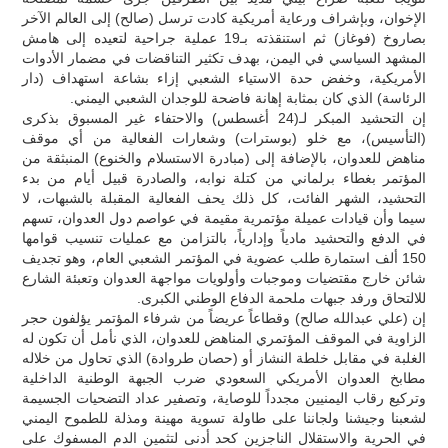
الإخوان، وبإشراف ورعاية أمريكية كادت ترسل (صالح) إلى العالم الآخر
بصاروخ (فوغاز) ثم استنقذته بـ19 عملية جراحية لتعيده إلى هامش
المشهد السياسي في اليمن، بهدف تكثير التناقضات في مضمار الأدوات
الأمريكية، وخفض حدة الاستياء الشعبي إزاء بشاعة استهداف (دار
الرئاسة) الذي كان بمثابة إهانة فاضحة للوجدان الشعبي اليمني.
إن التحشيد المبكر لـ(24 أغسطس) والاحتفاء غير المسبوق بذكرى
(التأسيس)، مع خلو (بوسترات) وشعارات الفعالية من أي موقف
مناهض للعدوان، بالإضافة إلى (مبادرة الاستسلام والخنوع) المنبثقة من
المؤتمر بغطاء برلماني من كتلة نوابه، والصادرة قبيل أيام من بدء
التحشيد، الشهر الفائت، كل ذلك يحف الفعالية المقبلة بالشبهات، لا
سيما وأن قيادات عميلة مؤتمرية مقيمة في عواصم دول العدوان، تسهم
في الدفع والتحشيد مادياً وإدارياً، بالتزامن مع عمليات تنسيب قوامها
150 ألف استمارة طلب عضوية في المؤتمر الشعبي العام، وهو تجديف
شائن خارج مقتضيات وموجبات وأولويات مواجهة العدوان وتعبئة الشارع
للالتحاق ورفد جبهات ملحمة الدفاع الوطني الكبرى.
إن (علي عبدالله صالح) وقطاعاً عريضاً من شرفاء المؤتمر يؤلفون حجر
الزاوية في الموقف المؤتمري المناهض للعدوان، الذي نأمل أن تكون له
الغلبة في مقابل خلطة النشاز أو (حصان طروادة) الذي تحاول من خلاله
مطابخ العدوان الأمريكي السعودي ضرب الجبهة الوطنية الداخلية
وتركيع رقاب اليمنيين مجدداً للوصاية، وتصفير عداد التضحيات الجسيمة
لشعبنا وجيشنا ولجاننا على طاولة تسوية مهينة ومذلة للطموح اليمني
في الحرية والاستقلال الناجزين كحد أدنى لتثمين الدم المسفوك على