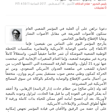
الأثنين , 14 أغـسـطـس , 2017 الساعة 4:59:11 PM
رئيس التحرير - صلاح الدكاك
0 تعليقات
دعونا نراهن على أن الغلبة في المؤتمر الشعبي العام
ستكون للأصوات الشريفة في مقابل الأصوات النشاز
وبقايا الإقطاع والطابور الخامس.
يتأرجح المؤتمر اليوم على التماس بين نقيضين؛ فإما
الانكفاء إلى ماضي الوصاية الأمريكية والمقامرة بمكتسبات اللحظة
الوطنية الشعبية الموشكة أن تثمر خلاصاً حقيقياً لليمن، واستقلالاً كاملاً
وحرية غير منقوصة لشعبه، وإما اغتنام المتغيرات الإيجابية التي تمخضت
عنها ثورة 21 أيلول، والقيمة الفارقة المستجدة التي اكتسبها الحزب من
انحيازه للشعب في مناهضة العدوان الأمريكي السعودي، ومن ثم
الحركة كمكون وطني محض صوب مستقبل يمني كريم ووازن، متخففاً
من أحمال ماضي الإقطاع والوصاية والحكم بالوكالة عن سوق المصالح
الأمريكية غير المشروعة.
لقد ولد (علي صالح) من حطام حادث (دار الرئاسة) الإرهابي، ولا أعتقد
أنه يفكر اليوم في العودة إلى ما قبل هذا الحادث، ليزاول وجوده بالتبعية
لأمريكا، بعد أن انفسح أمامه أفق ممكن للحياة بذات كاملة ورقبة لا
تغلُّها أطواق المحاذير والإملاءات الأمريكية.
على أن حفنة من الرقيق والأقنان في قيادة المؤتمر تجهض إمكانية