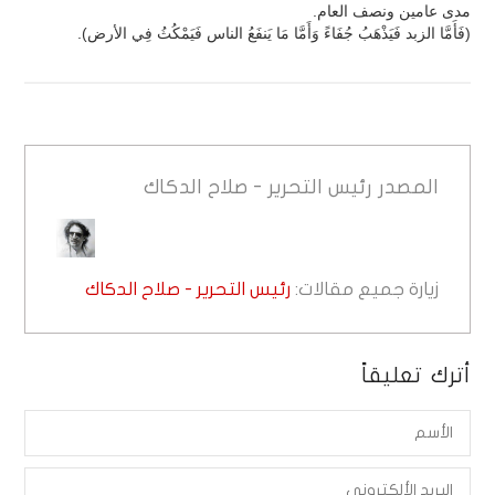
مدى عامين ونصف العام.
(فَأَمَّا الزبد فَيَذْهَبُ جُفَاءً وَأَمَّا مَا يَنفَعُ الناس فَيَمْكُثُ فِي الأرض).
المصدر
رئيس التحرير - صلاح الدكاك
زيارة جميع مقالات:
رئيس التحرير - صلاح الدكاك
أترك تعليقاً