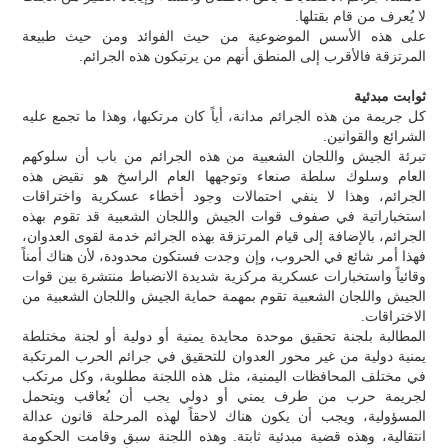
لا يُعرف من قام بقتلها.
على هذه الأسس الموضوعية من حيث الفوائد ومن حيث طبيعة
المرتزقة فالأقرب إلى المنطق أنهم من يرتبكون هذه الجرائم.
ثوابت مبدئية
كل جريمة من هذه الجرائم مدانة، أياً كان مرتكبها، وهذا ما تجمع عليه
الشرائع والقوانين.
تبرئة الجيش واللجان الشعبية من هذه الجرائم من باب أن سلوكهم
العام وسلوك سلطة صنعاء وتوجهها العام الراسخ هو نقيض هذه
الجرائم، وهذا لا ينفي احتمالات وجود أخطاء عسكرية واختراقات
استخباراتية في صفوف قوات الجيش واللجان الشعبية قد تقوم بهذه
الجرائم، بالإضافة إلى قيام المرتزقة بهذه الجرائم خدمة لقوى العدوان،
فهذا أمر شائع في الحروب، وإن وجدت فستكون محدودة، لأن هناك أمناً
وقائياً واستخبارات عسكرية مركزية شديدة الانضباط منتشرة بين قوات
الجيش واللجان الشعبية تقوم بمهمة حماية الجيش واللجان الشعبية من
الاختراقات.
المطالبة بلجنة تحقيق موحدة محايدة يمنية أو دولية أو لجنة مختلطة
يمنية دولية من غير محور العدوان للتحقيق في جرائم الحرب المرتكبة
في مختلف المحافظات اليمنية، مثل هذه اللجنة مطلوبة، وكل مرتكب
لجريمة حرب من طرف يمني أو دولي يجب أن يُعاقب ويتحمل
المسؤولية، ويجب أن يكون هناك لاحقاً لهذه المرحلة قانون عدالة
انتقالية، وهذه قضية مبدئية ثابتة. وهذه اللجنة سبق وقامت الحكومة