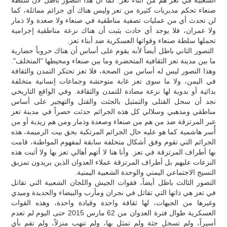
صنعاء تحكم مديريات كثيرة من تعز وليس هناك أي جرائم مماثلة، كما
لن تحدث أي من عمليات تصفية مناطقية في صنعاء ولا صعدة ولا ذمار
ولا عمران، فلا يوجد أي حادث يثبت أن هناك نزعة مناطقية إجرامية
تحملها سلطة صنعاء وقواتها العسكرية ضد أبناء تعز.
التصور الثاني باطل أيضاً لأنه يقوم على أساس أن هناك حروباً حضارية
ما بين مدينة تعز الثقافية المتحضرة وما بين صنعاء ومحيطها "المتخلف".
وهذا التصور ليس له أساس من الصحة، فلا تعز تحتكر التمدن والثقافة
في اليمن، ولا ما سوى تعز غابة متوحشة وجماعات إنسانية متخلفة
بدائية أو بدوية لها نزعة مضادة للتمدن والثقافة. وفي الواقع التاريخي
نجد أن سحل القتلى والتمثيل بالجثث والقتل والتهجير على أساس
مناطقي ومذهبي وسلالي كل هذه الجرائم حدثت حصراً في مدينة تعز
عبر المرتزقة ضد من هم من صنعاء وصعدة وذمار ومن هم زيدية أو من
أُسر هاشمية كما هو عليه حال الجرائم المرتكبة بحق بيت الرميمة، هذه
الجرائم التي تقوم وفق أشكال متخلفة سابقة لمفهوم المواطنة، قامت
بها أطراف المرتزقة في تعز. وأنا هنا لا أتهم أهالي تعز بها ولا أثبت هذه
النزعات عليهم بل أطراف المرتزقة عملاء العدوان الذين يريدون تمزيق
النسيج الاجتماعي اليمني والوحدة الشعبية اليمنية.
التصور الثالث باطل أيضاً، فقوات الجيش واللجان الشعبية التي تقاتل
في تعز هي ذاتها التي تقاتل في نجران ومأرب والبيضاء والحديدة وميدي
وغيرها من الجبهات، لها ثقافة واحدة وقيادة واحدة، وهذه القوات
العسكرية طوال فترة العدوان من 62 مارس 2015 حتى اليوم لم تعدم
أسيراً، ولم تسحل جثة ولم تمثل بها، ولم تنهب منزلاً، ولم تقم بأي