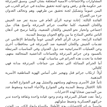
المشاوارات والاجتماعات الأممية المتعلقة بشأن اليمن. وسبق للمرتزقة
عبر حكومة هادي رفض وجود لجنة تحقيق محايدة في جرائم الحرب في
اليمن عموماً وتشكيل لجنة تحقيق من طرفهم، وهم وتحالف العدوان
جزء من الصراع.
الفائدة الثالثة: إعادة توجيه الرأي العام في مدينة تعز ضد الجيش
واللجان الشعبية، كلما تفاقمت جرائم المرتزقة وأصبح هناك ميل
اجتماعي وانحياز نحو الجيش واللجان الشعبية، وكلما ترسخ في أذهان
الناس تناقض النماذج ما بين واقع الحوبان ووسط المدينة.
الفائدة الرابعة: حرف الرأي العام اليمني عوماً والنشاط الإعلامي عن
تقدمات الجيش واللجان الشعبية ضد المرتزقة في محافظات أخرى
وعن العمليات الاستراتيجية ضد دول العدوان وفي المناسبات المرتبطة
بالصمود وعن جرائم المرتزقة والجماعات الداعشية المتحالفة معهم،
فعادة ما تحدث هذه الجرائم في مناسبات كهذه.
أما الجرائم المماثلة التي تجعل من جماعات المرتزقة مدانة فهي
كالتالي:
أولاً: ارتكاب جرائم قتل وتهجير على أساس الهوية المناطقية الأسرية
المذهبية.
ثانياً: قتل الأسرى وسحلهم وسلخهم والتمثيل بهم في الشوارع العامة.
ثالثا: الاقتتال وسط المدينة وفي الشوارع والأحياء المدنية وسقوط عدد
من المدنيين ضحايا لهذه الاحترابات.
رابعاً: تعدد فصائل المرتزقة وعدم وجود قيادة واحدة وثقافة واحدة تدير
حركتهم العسكرية وتضبط سلوكهم.
خامساً: جرائم الاغتصابات بحق الأطفال والنساء وإيجاد الكثير من الجثث