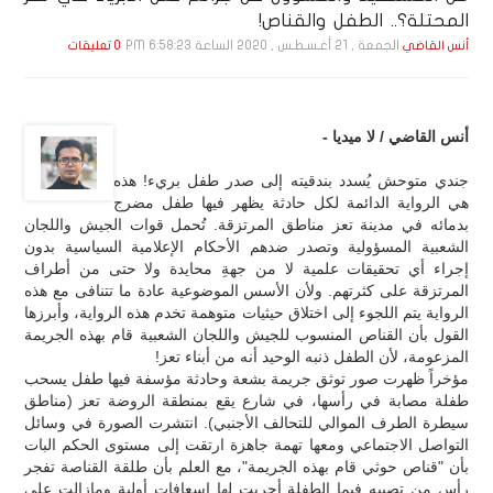
المحتلة؟.. الطفل والقناص!
الجمعة , 21 أغـسـطـس , 2020 الساعة 6:58:23 PM
أنس القاضي
0 تعليقات
أنس القاضي / لا ميديا -
جندي متوحش يُسدد بندقيته إلى صدر طفل بريء! هذه
هي الرواية الدائمة لكل حادثة يظهر فيها طفل مضرج
بدمائه في مدينة تعز مناطق المرتزقة. تُحمل قوات الجيش واللجان
الشعبية المسؤولية وتصدر ضدهم الأحكام الإعلامية السياسية بدون
إجراء أي تحقيقات علمية لا من جهةِ محايدة ولا حتى من أطراف
المرتزقة على كثرتهم. ولأن الأسس الموضوعية عادة ما تتنافى مع هذه
الرواية يتم اللجوء إلى اختلاق حيثيات متوهمة تخدم هذه الرواية، وأبرزها
القول بأن القناص المنسوب للجيش واللجان الشعبية قام بهذه الجريمة
المزعومة، لأن الطفل ذنبه الوحيد أنه من أبناء تعز!
مؤخراً ظهرت صور توثق جريمة بشعة وحادثة مؤسفة فيها طفل يسحب
طفلة مصابة في رأسها، في شارع يقع بمنطقة الروضة تعز (مناطق
سيطرة الطرف الموالي للتحالف الأجنبي). انتشرت الصورة في وسائل
التواصل الاجتماعي ومعها تهمة جاهزة ارتقت إلى مستوى الحكم البات
بأن "قناص حوثي قام بهذه الجريمة"، مع العلم بأن طلقة القناصة تفجر
رأس من تصيبه فيما الطفلة أجريت لها إسعافات أولية ومازالت على