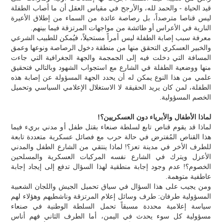
قيد الحياة - والحمد لله، والأرجح في مقياس العقل أن ما أصاب الطفلة
ليس قناصا مترصداً، بل رصاصة عائدة من السماء من إطلاق الأعيرة
النارية في الأعراس أو طائشة من مواجهات المرتزقة فيما بينهم.
معرفة سبب إصابة الطفلة ليس أمراً مستحيلاً، فيُمكن للطبيب الشرعي
والخبير العسكري التحقق منها من منطقة دخول الرصاصة ونوعها وعمق
المسافة التي دخلت فيه إلى الجمجمة والجهة الجغرافية التي جاءت
منها ووضعية الطفلة في الشارع مع استجواب الشهود وبالتالي فتحقيق
علمي من هذا النوع يمكن له أن يحدد الجهة المسؤولة عن إصابة هذه
الطفلة، لمن كان يريد الحقيقة لا الاستغلال الإعلامي السياسي وتحميل
الخصم المسؤولية.
لماذا الأطفال والأبرياء دون العسكريين؟!
لماذا قد يقوم قناص تابع لسلطة صنعاء بقتل طفل أو مدني بريء فيما
هذا القناص المُفترض في حالة حرب مع فصائل عسكرية متعددة تابعة
للطرف الأخر في مدينة تعز؟! لماذا ينتقي من الشارع الطفل والمدني
الأعزل ويترك في الشارع نفسه المركبات العسكرية والمسلحين
الخصوم؟! عدم وجود إجابة منطقية لهذا السؤال تدفع إلى إيجاد إجابة
عاطفية متوهمة.
ومن يجيب على هذا السؤال في سياق تحميل الجيش واللجان الشعبية
المسؤولية طرفان: طرف وسائل إعلام المرتزقة وناشطيهم وهؤلاء لهم
سياسة إعلامية محددة مسبقاً تحمل السلطة الوطنية في صنعاء
مسؤولية كل سوء يحدث في اليمن، أما الطرف الثاني فهم أناس