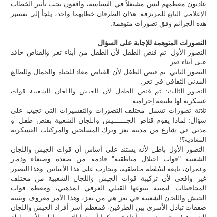
عاديون معظمهم ليس مشتغلاً في السياسة، واقعون تحت تأثير الخطاب
الإعلامي التابع للمرتزقة. هذان الطرفان خطابهما واحد، يلجأ إلى تفسير
هذه الجرائم وفق تصورات متوهمة.
التصورات المتوهمة للإجابة على السؤال
التصور الأول: تم قنص الطفل لأن الطفل من أبناء تعز والقناص حاقد
على أبناء تعز.
التصور الثاني: تم قنص الطفل لأن القناص معاد للحياة والجمال وللطابع
المدني الثقافي في تعز.
التصور الثالث: تم قنص الطفل لأن الجيش واللجان الشعبية قوات
عسكرية لها طبيعة إجرامية.
ثلاثة تصورات تشمل مختلف التصورات والتفسيرات التي تجيب على
سؤال: لماذا يقوم قناص الجـــــــيش واللجان الشعبية بقنص طفل أو
مدني في شارع من مدينة تعز وترك المسلحين والمركبات العسكرية
المعادية؟!
التصور الأول باطل لأنه يستند على أساس أن قوات الجيش واللجان
الشعبية "قوات احتلال مناطقية" قادمة من صعدة وصنعاء وذمار
وعمران، تابعة لسُلطة مناطقية، وتحارب على هذا الأساس. وهذا التصور
غير واقعي لأن تركيبة قوات الجيش واللجان الشعبية من مختلف
المحافظات اليمنية بتنوعها القبلي العرقي المذهبي، ومعظم قوات
الجيش واللجان الشعبية في تعز هي من تعز، وهذا الأمر معروف وتثبته
صفقات تبادل الأسرى بين الطرفين، فمعظم أسر أفراد الجيش واللجان
الشعبية في تعز هم من أبناء تعز. كما أن هذا التصور باطل لأن سلطة