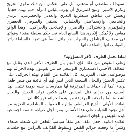
استهداف مناطقي أو مذهبي، بل على العكس من ذلك تداوي الجريح
وتكرم الأسير، وتتيح للمرتزق أن يهرب بلباس امرأة، فلم تهتك حجاباً،
ويعيش في مناطق سيطرتها التعزي والعدني والحضرمي، الزيدي
والشافعي والإسماعيلي والعلماني، السلفي والصوفي، الجعفري
والمؤتمري والاشتراكي والناصري والإصلاحي والحراكي... وهذا الواقع
معاش ولا يُمكن إنكاره. هذا الطابع العام في حكم سلطة صنعاء وقواتها
في مختلف المناطق والجبهات هو ماثل أيضاً في تعز، فالسلطة ذاتها
والقوات ذاتها والثقافة ذاتها.
لماذا نحمل الطرف الآخر المسؤولية؟
وعلى النقيض من ذلك فإن التهم بأن الطرف الآخر الذي يقاتل مع
التحالف الأجنبي الاستعماري التوسعي هم من يقومون بهذه الجرائم تهم
موضوعية، فلدى المرتزقة كل الفائدة من القيام بهذه الجرائم، على
عكس الجيش واللجان الشعبية الذين ليس لهم أي فائدة من قنص طفل
بريء. كما أن جماعات المرتزقة لها ممارسات شبه يومية تنتمي لهذا
الصنف من جرائم قتل المدنيين على عكس قوات الجيش واللجان
الشعبية. أما ما يجنيه المرتزقة من هذه الجرائم فهو كالتالي:
الفائدة الأولى: تأجيج العواطف وإثارة العصبيات المناطقية التعزية من
أجل تجنيد الشباب على هذا الأساس ومن أجل صياغة حاضنة اجتماعية
نابذة للجيش واللجان الشعبية.
الفائدة الثانية: جعل ملف تعز ملفاً سياسياً للطعن في سُلطة صنعاء،
وكثيراً ما وقعت جرائم القنص وسقوط القذائف بالتزامن مع جلسات