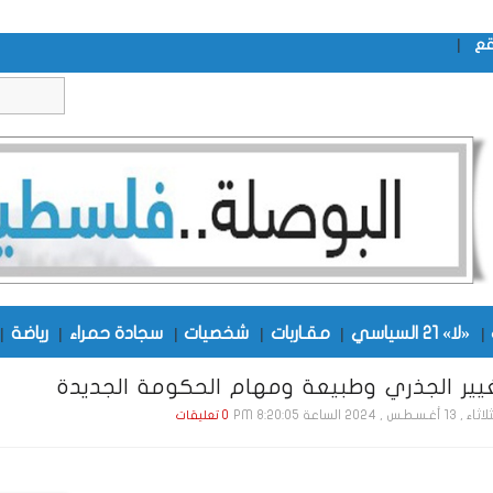
|
قع
|
«لا» 21 السياسي
|
مقـاربات
|
شخصيات
|
سجادة حمراء
|
رياضة
|
يير الجذري وطبيعة ومهام الحكومة الجديدة
1 أغـسـطـس , 2024 الساعة 8:20:05 PM
0 تعليقات