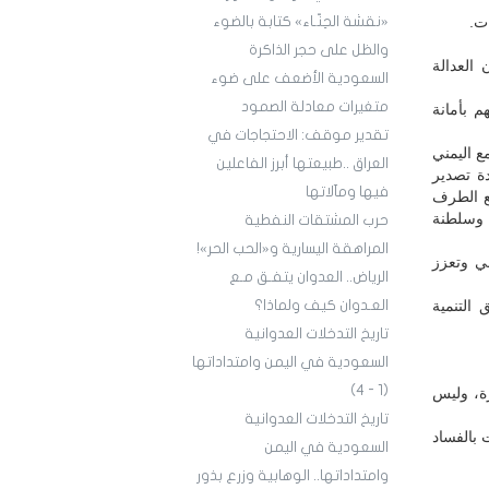
ات.
«نقشة الحِنّـاء» كتابة بالضوء
والظل على حجر الذاكرة
 العدالة
السعودية الأضعف على ضوء
متغيرات معادلة الصمود
م بأمانة
تقدير موقف: الاحتجاجات في
ع اليمني
العراق ..طبيعتها أبرز الفاعلين
ة تصدير
فيها ومآلاتها
ع الطرف
ة وسلطنة
حرب المشتقات النفطية
المراهقة اليسارية و«الحب الحر»!
ني وتعزز
الرياض.. العدوان يتفـق مـع
التنمية
العـدوان كيف ولماذا؟
تاريخ التدخلات العدوانية
السعودية في اليمن وامتداداتها
(1 - 4)
ة، وليس
تاريخ التدخلات العدوانية
 بالفساد
السعودية في اليمن
وامتداداتها.. الوهابية وزرع بذور