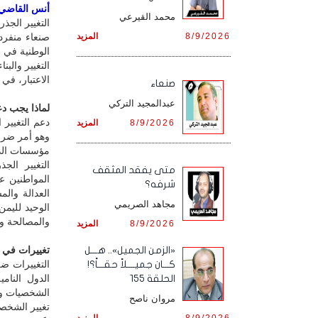
أنس القاضي / 
محمد القيرعي
التغيير الجذ
8/9/2026
المزيد
صنعاء منفرد
الوطنية في 
التغيير والب
الاعتبار، في 
صنعاء
عبدالمجيد التركي
لماذا يجب دع
دعم التغيير
8/9/2026
المزيد
وهو أمر ضرو
مؤسسات الدول
التغيير الج
متى يفقد المثقف
المواطنين ع
شرفه؟
العدالة وال
مجاهد الصريمي
الوحيد لليمن
والمصالحة وا
8/9/2026
المزيد
تغييرات في 
«الزمن الجميل».. هـــل
التغييرات ضر
كـــان جميــــلاً حقـــاً؟!
الدول النام
الحلقة 155
الشخصيات وال
مروان ناصح
تغيير الشخصي
8/9/2026
المزيد