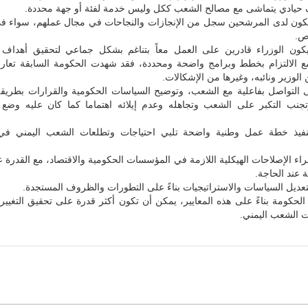
 حيادي يتماشى مع مصالح الشعب ككل وليس خدمة لفئة أو جهة محددة.
كون لدى المرشحين سجل من الإنجازات والنجاحات في مجال عملهم، سواء في
اص.
ون الوزراء قادرين على العمل معاً بتناغم بشكل جماعي لتحقيق أهداف 
ع الالتزام بخطط وبرامج واضحة ومحددة، فقد شهدت الحكومة السابقة تعار
 الوزير ونائبه، وغيرها من الإشكالات.
ى التواصل بفاعلية مع الشعب، وتوضيح السياسات الحكومية والقرارات بطريق
جنب التكبر على الشعب وتجاهله وعدم إيلائه اهتماما كما كان عليه وضع 
 بتنفيذ خطة عمل وطنية واضحة تلبي احتياجات وتطلعات الشعب اليمني ف
إجراء الإصلاحات الهيكلية اللازمة في المؤسسات الحكومية والاقتصاد، مع القدرة ع
عند الحاجة.
لتعديل السياسات والاستراتيجيات بناءً على التطورات والظروف المستجدة.
ر الحكومة بناءً على هذه المعايير، يمكن أن تكون أكثر قدرة على تحقيق التغيير
ت الشعب اليمني.