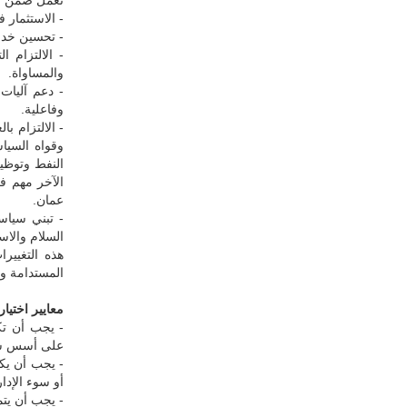
تعمل ضمن اخ
- الاستثمار ف
- تحسين خدم
- الالتزام ا
والمساواة.
- دعم آليات
وفاعلية.
- الالتزام ب
وقواه السيا
النفط وتوظي
الآخر مهم ف
عمان.
- تبني سياس
السلام والاس
هذه التغيير
المستدامة وت
معايير اختيا
- يجب أن تك
على أسس سياس
- يجب أن يك
أو سوء الإدار
- يجب أن يتمت