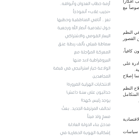
 أفكاراً
أزمة خطاب العدوان وأبواقه..
صوصاً مع
«نجيب غلاب» أنموذجاً
تعز .. أثافي المناطقية وحطبها
حول تقدمية أنصار الله ورجعية
في النظم
اليسار القومي والاشتراكي
ن القصور
سماطة قبيلي بألف ربطة عنق
 كافياً،
المعركة المؤجلة مع
البيروقراطية لابد منها
ادرة على
الولاعة خيار استراتيجي في قبضة
ة.
ا إصلاح
المجاهدين
الانتخابات الهزلية الضرورة!
اح النظم
حداثيون على سنة داعش!
المتكامل
يوجد رئيس كهذا!
تحالف المرتزقة الجديد.. بعثُ
مسخٍ ولد ميتاً
اقتصادية
مدخل بناء الدولة العادلة
ب سياسات
إشكالية الهوية الحضارية في