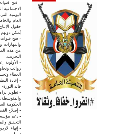
- فتح قنوات
الاجتماعية ا
اليومية الت
العام والخا
حقول الإنتاج
يُمكن دونهم 
- فتح قنوات 
والمهارات و
من هذه المع
التجريب.
- الأولوية 
رواتب وتجاو
العطاء وتحس
- إعادة النظ
قائد الثورة-
- تطوير برام
والمتوسطة، 
الحكومة السا
- إصلاح القض
- دعم مؤسسا
التحقيق والم
- إنهاء الا