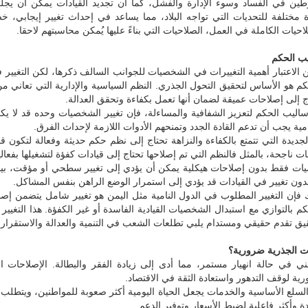
طين في الفساد وسوء الإدارة والفشل، كما أن تجديد القيادات يمكن أن يجلب
 مختلفة للتحديات التي تواجه البلاد، مما يساعد في إحداث تغيير إيجابي، خ
احيات الكاملة في العمل، الصلاحيات التي بناءً عليها يُمكن محاسبتهم لاحقا.
يب الحكم
ن الاعتبار أهمية التغييرات في الشخصيات للجوانب السالف ذكرها، لكن التغيير 
م هو الأساس لتحقيق التحول الجذري. النظم السياسية والإدارية التي تعاني م
ج إلى إصلاحات عميقة لضمان أنها تعمل بكفاءة وتحقق العدالة.
ساليب الحكم لتعزيز الشفافية والمساءلة، فإن تغيير الشخصيات وحده قد لا يكون
امية يجب أن تدعم القادة الجدد وتمنحهم الأدوات اللازمة لإحداث الفرق.
ديدة التي تتمتع بالكفاءة والنزاهة تحتاج إلى نظم حكم حديثة وفعالة لتكون ق
 ناجحة، بالمثل فالنظم التي تم إصلاحها تحتاج إلى قيادات كفؤة لتشغيلها بفعالي
يات فقط بدون إصلاحات هيكلية يمكن أن يؤدي إلى تغيير سطحي أو مؤقت، بينم
ون تغيير في القيادات قد يؤدي إلى استمرار الوضع الراهن بنفس المشاكل.
ك فإن التغيير المطلوب في الدول النامية مثل اليمن هو تغيير شامل يتضمن إصل
م بالتوازي مع استبدال الشخصيات القيادية الفاسدة أو غير الكفؤة. هذا التغيير 
ق تقدم حقيقي ومستدام يلبي تطلعات الشعب في التنمية والعدالة والاستقرار.
رات الجذرية ضرورية؟
مني في حالة انهيار مستمر، مما أدى إلى زيادة الفقر والبطالة. الإصلاحات ال
ية لوقف التدهور واستعادة الثقة في الاقتصاد.
السلع الأساسية والخدمات يجعل الحياة اليومية أكثر صعوبة للمواطنين، ويتطل
 وأكثر فاعلية لضبط الأسعار وتوفير الدعم.