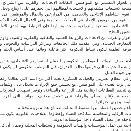
 للحوار المستمر مع المواطنين، النقابات الاتحادات، والقرب من الشرائح و
لمنتجة لاستيعاب مشكلاتهم والاستجابة لمطالبهم التي تحفزهم على الإنتاج وتحل
ي تعوق نشاطهم الإنتاجي والخدمي، من المزارعين والعمال والموظفين في ا
ص، فهم من يقومون بالإنجاز في المجالات الخدمية وفي الأعمال المكتبة الحك
 الاقتصادية الصناعية والزراعية والخدمية، لهذا فإن الارتباط بهم إحدى الأولو
تحقيق النجاح.
حوار والقرب من الاتحادات والروابط العلمية والثقافية والفكرية والفنية، وذوي
المعارف الجديدة، وفي مقدمة ذلك الجامعات ومراكز الدراسات والبحوث، وال
رفة العلمية ليكون نشاط الحكومة أكثر فاعلية وقائما على أساس العلم وال
إعادة صرف الرواتب للموظفين الحكوميين لضمان استقرارهم الاقتصادي، فبد
ز هذه التحديات التي فرضها تحالف العدوان، فإن الموظف الحكومي لن يكون قا
ين جودة العمل.
ر في النظام الضريبي والجبايات المتكررة تحت أكثر من اسم -التي لطالما رف
 التي تزيد العبء على المواطنين، مع تحسين جمع الإيرادات بشكل عادل وشفاف.
ج لتحفيز القطاعات الإنتاجية مثل الزراعة والصناعة، وتوفير تسهيلات للشركات
وحماية الإنتاج المحلي والرقابة على تطبيق مختلف القوانين التي أقر
بقة، وجرى اختراقها.
اء وتحصين القضاة من الضغوط المختلفة لضمان عدالة نزيهة وفعالة.
ت الرقابة والمحاسبة لمكافحة الفساد وإعطاؤها الصلاحيات القانونية تكون م
لاحقة في قضايا الفساد داخل مؤسسات الدولة.
زدواجية في عمل المؤسسات والهيئات الحكومية والسلطات المحلية وضمان أن ك