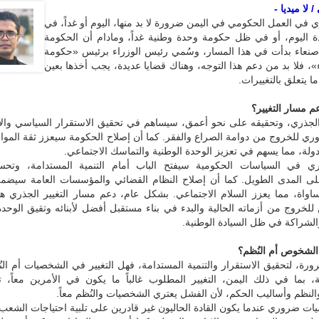
لا ميديا -
ري في العمل الحكومي في اليمن ضرورة لا بد منها، اليوم أو غداً، في
ة اليوم، أو في ظل حكومة وحدة وطنية غداً، ومادام أن الحكومة
صنعاء بدأت في هذا المسار، وسُمي رئيس الوزراء برئيس «حكومة
ناء»، فلا بد من دعم هذا التوجه، وهناك قضايا عديدة، يجب أخذها بعين
ما يتعلق بالتغييرات.
م مسار التغيير؟
 الجذري، وتحقيقه على نحو أعمق، سيساهم في تحقيق الاستقرار السياسي والا
ري للخروج من دوامة الصراع والفقر. كما أن إصلاح الحكومة سيعزز ثقة المو
ة، مما يسهم في تعزيز الوحدة الوطنية والتماسك الاجتماعي.
ذري في السياسات الحكومية سيفتح الباب أمام التنمية المستدامة، وتحس
لى المدى الطويل. كما أن إصلاح النظام القضائي والمؤسسات العامة سيضم
مساواة، مما يعزز السلام الاجتماعي. بشكل عام، دعم مسار التغيير الجذري ه
 للخروج من أزماته الحالية والبدء في بناء مستقبل أفضل لأبنائه وتقيق الوحدة
لشراكة في ظل السيادة الوطنية.
الشخوص أم النُظم؟
ورة، لتحقيق الاستقرار والتنمية المستدامة، فهل التغيير في الشخصيات أم ال
ية، بما في ذلك اليمن، التغيير المطلوب غالباً ما يكون في الأمرين معاً، 
نظم وأساليب الحكم، لأن الفشل يعتري الشخصيات والنُظم معاً.
ات ضروري عندما يكون القادة الحاليون غير قادرين على تلبية احتياجات الشعب 