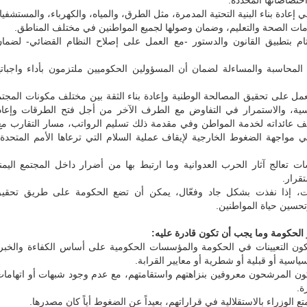
تصاصاتها المحددة.
ي إعادة بناء البنية التحتية المدمرة، مثل الطرق، والمياه، والكهرباء، والمستشفي
ات الصحة والتعليم، وضمان وصولها لجميع المواطنين في مختلف المناطق.
لتام بتطبيق القانون والدستور -مع العمل على إصلاح النظام القضائي- لضمان
 المحاسبة والمساءلة لضمان أن المسؤولين الحكوميين ملتزمون بأداء واجباته
العمل على تحقيق المصالحة الوطنية وإعادة بناء الثقة بين مختلف مكونات المجتم
سية، والاستمرار في التفاوض مع الطرف الآخر من أجل فتح الطرقات وإعاد
ف عائداته لخدمة المواطن وفي مقدمة ذلك تسليم الرواتب، مسار التقارب م
ي مواجهة الضغوط الخارجية لإيقاف عملية السلام التي ترعاها الأمم المتحد
ات تعالج آثار الحرب العدوانية وما ارتبط بها من أضرار داخل المجتمع اليم
تقرار.
ات، إذا نفذت بشكل جاد وفعّال، يمكن أن تضع الحكومة على طريق تحقيق 
حسين حياة المواطنين.
ر الحكومة وما يجب أن تكون قادرة عليه:
ون التعيينات في الحكومة والمؤسسات الحكومية على أساس الكفاءة والخبر
ية أو قبلية أو شطرية أو معايير القرابة.
ون المرشحون معروفين بنزاهتهم واستقامتهم، مع عدم وجود شبهات أو اتهامات
ة.
ع الوزراء بالاستقلالية في قراراتهم، بعيداً عن الضغوط أياً كان مصدرها.