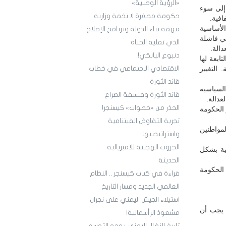
«الرؤية الوطنية»
إلى سوء
حكومة مصغرة لا تخمة وزارية
افية.
لأساسية
مهمة بناء الدولة وبرنامج الإصلاح
هي فاشلة
الذي تمليه الحياة
الة.
دنبوع اليانكي!
ابعة لها
التغيير
الاقتصادي الاجتماعي في خطاب
قائد الثورة
السياسية
قائد الثورة وفلسفة الصراع
عدالة.
الحذر من «خطوات» كيسنجر!
 الحكومة
تجربة التفاوض الفيتنامية
مواطنين
واستراتيجيتها
الحروب الهجينة للامبريالية
تية بشكل
الحديثة
الحكومة
قراءة في كتاب كيسنجر .. النظام
العالمي الجديد ومسار التاريخ
استيلاء الجيش اليمني على نجران
 يجب أن
مشعوذ الرأسمالية!