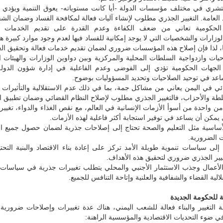
تشري في مختلف مؤسسات الدولة -أيا كانت مستوياته- يعوق التنمية ويؤدي 
د العامة. التغيير الجذري مطلوب لإنشاء آليات فعالة لمكافحة الفساد وضمان الشف
لحكومية تعاني من ضعف الكفاءة وعدم القدرة على تقديم الخدمات ا
لوزارات والشخصيات التي لا يوجد إمكانية للفساد فيها لعدم وجود موارد كبيرة 
ها، لذا فإن إصلاح هذه المؤسسات ضروري لضمان تقديم خدمات فعالة وتحقيق العد
يات وازدواجية السلطات المحلية والمركزية وبين دواوين الوزارات والهيئات الت
جهات الحكومية تؤدي إلى الفوضى وعدم الفاعلية في إدارة شؤون الدولة. 
عد في توحيد الصلاحيات وتحديد المسؤوليات بوضوح.
ئي في اليمن يعاني من مشاكل جمة، بما في ذلك عدم الاستقلالية والتأثيرات 
طة والأحزاب، فالتغيير الجذري مطلوب لإصلاح النظام القضائي وضمان تطبيق ال
من واحدة من أسوأ الأزمات الإنسانية في العالم، مع نقص الغذاء والدواء، تغيير
كن أن يساعد في توفير استجابة أكثر فاعلية لهذه الأزمات.
أساسية مثل التعليم والصحة تحتاج إلى إصلاحات جذرية لضمان حصول جميع ال
 الضرورية.
إلى سياسات تنموية طويلة الأمد تركز على إعادة بناء الاقتصاد والبنية التح
يير الجذري ضروري لتحقيق هذه الأهداف.
الأعمال وجذب الاستثمار الأجنبي والمحلي يتطلب تغييرات جذرية في سياسات 
لية القضاء والشفافية والعلنية وإتاحة التنافس للجميع.
ة للحكومة الجديدة
 التغيير والبناء فعالة للشعب اليمني، هناك عدة تغييرات وإصلاحات ضرورية
في ضوء التحديات الاقتصادية والمؤسسية الراهنة: