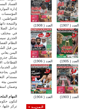
الفساد المس
إدارة الموار
المؤسسات ا
للمواطنين، ا
والنتيجة ذات
العدد ( 1907)
العدد ( 1908)
تداخل الصلاح
في مختلف ال
الجذري سيسا
النظام القضا
من قبل السُل
اليمن يعاني 
بشكل جذري يم
العدد ( 1905)
العدد ( 1906)
القطاعات ال
على الخدمات
اليمن بحاجة 
مستدام. التغ
تحسين بيئة 
وضمان استقلا
المهام الملح
العدد ( 1903)
العدد ( 1904)
لتكون حكومة
تركز عليها، 
الـمـزيــد +