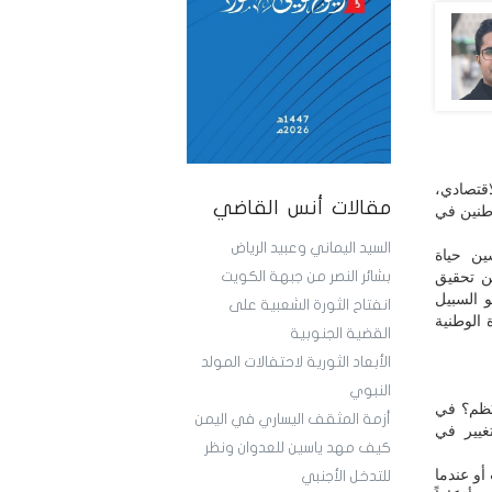
قتصادي،
مقالات أنس القاضي
اطنين في
السيد اليماني وعبيد الرياض
ين حياة
ن تحقيق
بشائر النصر من جبهة الكويت
و السبيل
انفتاح الثورة الشعبية على
 الوطنية
القضية الجنوبية
الأبعاد الثورية لاحتفالات المولد
النبوي
نُظم؟ في
أزمة المثقف اليساري في اليمن
تغيير في
كيف مهد ياسين للعدوان ونظر
أو عندما
للتدخل الأجنبي