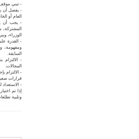
- تبني موقف
- يفضل أن ي
العام أو الخ
- يجب أن يك
المشتركة، م
الوزراء، وبين
- القدرة عل
ومفهومة، وت
السابقة.
- الالتزام
المجالات.
- الالتزام ب
قرارات صعبة 
- الاستعداد 
إذا تم اختيا
وتلبية تطلعا