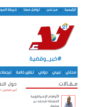
|
|
|
الرئيسية
من نحن
تواصل معنا
خريطة المو
#خبر_وقضية
محلي
|
عربي
|
دولي
|
تقارير خاصة
|
ترجمات
مـقـالات
حول التغ
الثلاثاء , 3
أنس القاضي
الأوهام الإمبراطورية
المعتلة لمحمد بن
سلمان