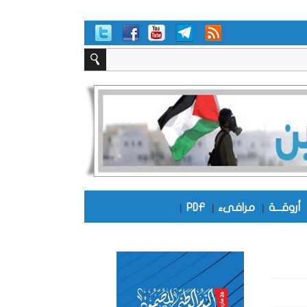
أروقـــة
|
مرافىء
|
PDF
|