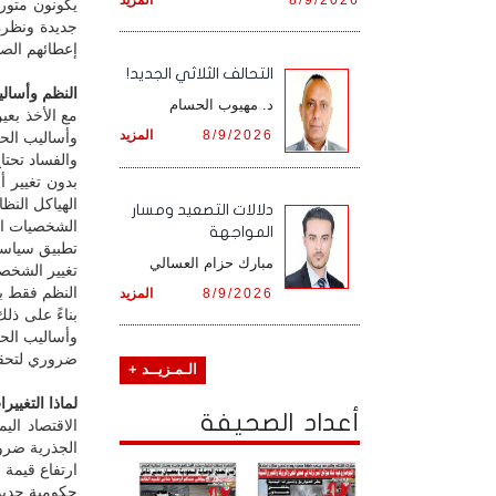
يكونون متور
جديدة ونظرة
إعطائهم الصل
التحالف الثلاثي الجديد!
النظم وأسال
د. مهيوب الحسام
مع الأخذ بعي
8/9/2026
المزيد
وأساليب الحك
والفساد تحتا
بدون تغيير أ
الهياكل النظ
دلالات التصعيد ومسار
الشخصيات الج
المواجهة
تطبيق سياسات
مبارك حزام العسالي
تغيير الشخص
النظم فقط بد
8/9/2026
المزيد
بناءً على ذل
وأساليب الحك
ضروري لتحقي
الـمـزيــد +
لماذا التغيي
أعداد الصحيفة
الاقتصاد الي
الجذرية ضرور
ارتفاع قيمة 
حكومية جديدة