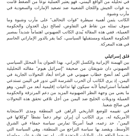
في تحليله من الواقع اليمني، فهو يعتبر العملية نوعاً من الضغط قامت
به قوات الجيش واللجان الشعبية ضد تصعيد الإمارات والسعودية في
مأرب وشبوة.
الكاتب يثمن أهمية سيطرة "قوات التحالف" على مأرب وشبوة وما
سوف تمثله من نقاط في التفاوض، لصالح دول العدوان والحكومة
العميلة، ففي هذه المقالة يُبدي الكاتب الصهيوني اهتماماً شديداً بمصير
الحكومة العميلة ومستقبلها السياسي، كما يقر بالدور الإماراتي الحاسم
في هذه المعركة.
قلق إسرائيلي
بين الهيمنة الإيرانية والكسل الإيراني، بهذا العنوان بدأ المحلل السياسي
الصهيوني دان شويفتان من صحيفة "إسرائيل هيوم" مقالته التحليلية
التي تُعد أنضج خطاب صهيوني في قراءة أبعاد التحولات الجارية في
اليمن، إذ يرى الكاتب أن الحرب الشرسة التي تدور في اليمن تستدعي
اهتماماً استراتيجياً لأنه سيكون لها تداعيات إقليمية أبعد من اليمن، وهو
ما يعني من وجهة النظر الصهيونية المزيد من دعم المرتزقة والحكومة
العميلة ودويلات الخليج ضد اليمن من أجل تلافي تحقق هذه التحولات
في صالح شعبنا.
في تقييمه للوضع التاريخي الراهن في المنطقة ومدى الاستجابة
الأمريكية له، يرى الكاتب أن إيران توفر دعماً نشطاً "لوكلائها في
اليمن"، حد زعمه، فيما أمريكا تمارس سياسة حمقاء في الشرق
الأوسط، ويقصد بها سياسة التراجع من المنطقة، وهي السياسة التي
يفرضها الواقع على الولايات المتحدة التي لم تعد قادرة على مواصلة