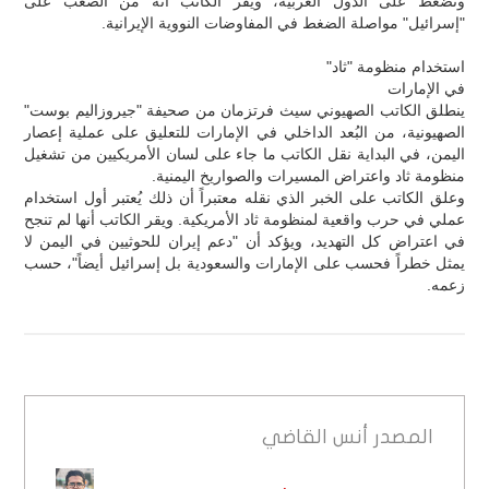
وتضغط على الدول الغربية، ويُقر الكاتب أنه من الصعب على
"إسرائيل" مواصلة الضغط في المفاوضات النووية الإيرانية.
استخدام منظومة "ثاد"
في الإمارات
ينطلق الكاتب الصهيوني سيث فرتزمان من صحيفة "جيروزاليم بوست"
الصهيونية، من البُعد الداخلي في الإمارات للتعليق على عملية إعصار
اليمن، في البداية نقل الكاتب ما جاء على لسان الأمريكيين من تشغيل
منظومة ثاد واعتراض المسيرات والصواريخ اليمنية.
وعلق الكاتب على الخبر الذي نقله معتبراً أن ذلك يُعتبر أول استخدام
عملي في حرب واقعية لمنظومة ثاد الأمريكية. ويقر الكاتب أنها لم تنجح
في اعتراض كل التهديد، ويؤكد أن "دعم إيران للحوثيين في اليمن لا
يمثل خطراً فحسب على الإمارات والسعودية بل إسرائيل أيضاً"، حسب
زعمه.
المصدر
أنس القاضي