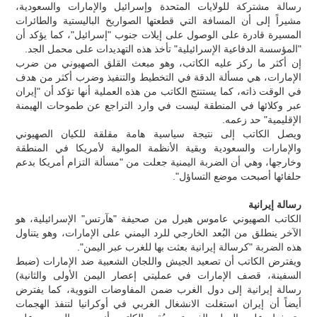
رسالة مشتركة للولايات المتحدة وإسرائيل والإمارات والسعودية،
مشيراً إلى أن المسافة التي قطعتها الصواريخ الباليستية والطائرات
المسيرة قادرة على الوصول على إيلات جنوب "إسرائيل"، كما يؤكد أن
"المؤسسة الدفاعية الإسرائيلية" تأخذ هذه التهديدات على محمل الجد.
إن أكثر ما ركز عليه الكاتب، وهو مبعث القلق الصهيوني من ضرب
الإمارات، هي مسألة الدقة في التخطيط والتنفيذ وضرب أكثر من هدف
في الوقت ذاته، كما يستنتج الكاتب من هذه العملية أنها تؤكد أن "إيران
عبر وكلائها في المنطقة ليست في وارد التراجع عن طموحات الهيمنة
الإقليمية" حد زعمه.
ويصل الكاتب إلى نتيجة سياسية هامة مقلقة للكيان الصهيوني
والإمارات والسعودية وبقية الأنظمة الموالية لأمريكا في المنطقة
وخارجها، وهي أن الضربة اليمنية جعلت من "مسألة التزام أمريكا بدعم
حلفائها أصبحت موضع التساؤل".
رسالة إيرانية
الكاتب الصهيوني عاموس هيرل من صحيفة "هآرتس" الإسرائيلية، هو
الآخر ينطلق من البُعد الخارجي للرد اليمني على الإمارات، وهو يتناول
هذه الضربة "كرسالة إيرانية بعثت بها للغرب عبر اليمن".
ويفترض الكاتب أن تصعيد الجيش واللجان الشعبية ضد الإمارات (ضبط
السفينة، قصف الإمارات في عمليتي إعصار اليمن الأولى والثانية)
رسالة إيرانية إلى دول الغرب ضمن المفاوضات النووية، كما يفترض
أيضاً أن إيران استغلت الانشغال الغربي في أوكرانيا لتنفذ الهجمات