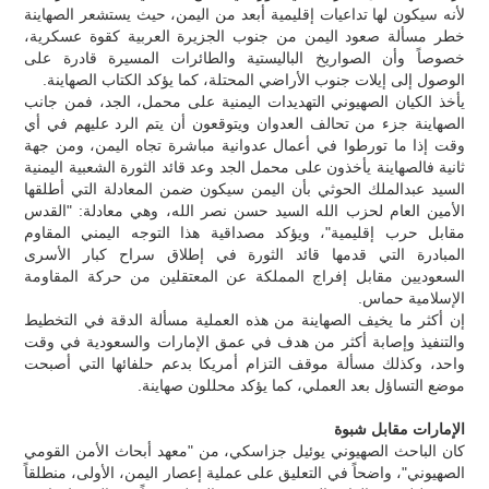
لأنه سيكون لها تداعيات إقليمية أبعد من اليمن، حيث يستشعر الصهاينة
خطر مسألة صعود اليمن من جنوب الجزيرة العربية كقوة عسكرية،
خصوصاً وأن الصواريخ الباليستية والطائرات المسيرة قادرة على
الوصول إلى إيلات جنوب الأراضي المحتلة، كما يؤكد الكتاب الصهاينة.
يأخذ الكيان الصهيوني التهديدات اليمنية على محمل، الجد، فمن جانب
الصهاينة جزء من تحالف العدوان ويتوقعون أن يتم الرد عليهم في أي
وقت إذا ما تورطوا في أعمال عدوانية مباشرة تجاه اليمن، ومن جهة
ثانية فالصهاينة يأخذون على محمل الجد وعد قائد الثورة الشعبية اليمنية
السيد عبدالملك الحوثي بأن اليمن سيكون ضمن المعادلة التي أطلقها
الأمين العام لحزب الله السيد حسن نصر الله، وهي معادلة: "القدس
مقابل حرب إقليمية"، ويؤكد مصداقية هذا التوجه اليمني المقاوم
المبادرة التي قدمها قائد الثورة في إطلاق سراح كبار الأسرى
السعوديين مقابل إفراج المملكة عن المعتقلين من حركة المقاومة
الإسلامية حماس.
إن أكثر ما يخيف الصهاينة من هذه العملية مسألة الدقة في التخطيط
والتنفيذ وإصابة أكثر من هدف في عمق الإمارات والسعودية في وقت
واحد، وكذلك مسألة موقف التزام أمريكا بدعم حلفائها التي أصبحت
موضع التساؤل بعد العملي، كما يؤكد محللون صهاينة.
الإمارات مقابل شبوة
كان الباحث الصهيوني يوئيل جزاسكي، من "معهد أبحاث الأمن القومي
الصهيوني"، واضحاً في التعليق على عملية إعصار اليمن، الأولى، منطلقاً