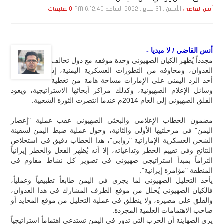
الأثنين , 31 يـنـاير , 2022 الساعة 6:12:40 PM
أنس القاضي
0 تعليقات
أنس القاضي / لا ميديا -
مجدداً يُظهر الكيان الصهيوني وحدة موقفه مع دول تحالف
العدوان، ومخاوفه من التطورات العسكرية اليمنية، إذ
أخذ الرد اليمني على الإمارات مساحة هامة من تغطية
وسائل الإعلام الصهيونية، وكذلك مراكز أبحاثها الاستراتيجية، ويعود
القلق الصهيوني إلى العام 2014م عندما انتصرت الثورة الشعبية.
مضمون الخطاب الإعلامي والبحثي الصهيوني عقب عملية "إعصار
اليمن" في مرحلتيها الأولى والثانية، وحول عملية ضبط اليمن لسفينة
الشحن العسكرية الإماراتية "روابي"، هذا الخطاب دقيق في استخلاص
النتائج وفي تقييم الخطر وتداعياته، إلا أنه يُظهر الفعل والخطر إيرانياً
التزاماً بمبدأ استراتيجي صهيوني في تصوير كل نشاط مقاوم في
المنطقة "مؤامرة إيرانية".
يأخذ التحليل الصهيوني لما يجري في اليمن طابعاً تطبيقياً وعملياً،
فالكيان الصهيوني يُحلل من موقع الطرف المشارك في هذا العدوان،
والقلق على مصيره، ولا ينطلق في عملية التحليل من موقع المحايد أو
صاحب الاهتمامات العلمية المجردة.
يرى الصهاينة أن الحرب التي تدور في اليمن تستدعي اهتماماً استراتيجياً