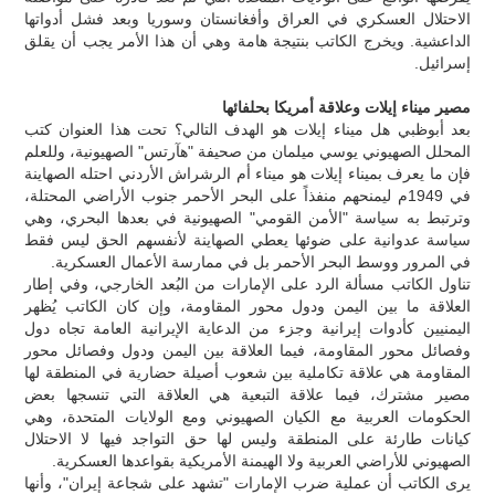
الاحتلال العسكري في العراق وأفغانستان وسوريا وبعد فشل أدواتها
الداعشية. ويخرج الكاتب بنتيجة هامة وهي أن هذا الأمر يجب أن يقلق
إسرائيل.
مصير ميناء إيلات وعلاقة أمريكا بحلفائها
بعد أبوظبي هل ميناء إيلات هو الهدف التالي؟ تحت هذا العنوان كتب
المحلل الصهيوني يوسي ميلمان من صحيفة "هآرتس" الصهيونية، وللعلم
فإن ما يعرف بميناء إيلات هو ميناء أم الرشراش الأردني احتله الصهاينة
في 1949م ليمنحهم منفذاً على البحر الأحمر جنوب الأراضي المحتلة،
وترتبط به سياسة "الأمن القومي" الصهيونية في بعدها البحري، وهي
سياسة عدوانية على ضوئها يعطي الصهاينة لأنفسهم الحق ليس فقط
في المرور ووسط البحر الأحمر بل في ممارسة الأعمال العسكرية.
تناول الكاتب مسألة الرد على الإمارات من البُعد الخارجي، وفي إطار
العلاقة ما بين اليمن ودول محور المقاومة، وإن كان الكاتب يُظهر
اليمنيين كأدوات إيرانية وجزء من الدعاية الإيرانية العامة تجاه دول
وفصائل محور المقاومة، فيما العلاقة بين اليمن ودول وفصائل محور
المقاومة هي علاقة تكاملية بين شعوب أصيلة حضارية في المنطقة لها
مصير مشترك، فيما علاقة التبعية هي العلاقة التي تنسجها بعض
الحكومات العربية مع الكيان الصهيوني ومع الولايات المتحدة، وهي
كيانات طارئة على المنطقة وليس لها حق التواجد فيها لا الاحتلال
الصهيوني للأراضي العربية ولا الهيمنة الأمريكية بقواعدها العسكرية.
يرى الكاتب أن عملية ضرب الإمارات "تشهد على شجاعة إيران"، وأنها