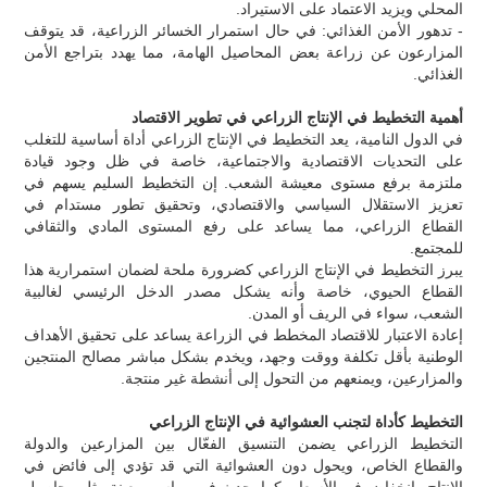
المحلي ويزيد الاعتماد على الاستيراد.
- تدهور الأمن الغذائي: في حال استمرار الخسائر الزراعية، قد يتوقف
المزارعون عن زراعة بعض المحاصيل الهامة، مما يهدد بتراجع الأمن
الغذائي.
أهمية التخطيط في الإنتاج الزراعي في تطوير الاقتصاد
في الدول النامية، يعد التخطيط في الإنتاج الزراعي أداة أساسية للتغلب
على التحديات الاقتصادية والاجتماعية، خاصة في ظل وجود قيادة
ملتزمة برفع مستوى معيشة الشعب. إن التخطيط السليم يسهم في
تعزيز الاستقلال السياسي والاقتصادي، وتحقيق تطور مستدام في
القطاع الزراعي، مما يساعد على رفع المستوى المادي والثقافي
للمجتمع.
يبرز التخطيط في الإنتاج الزراعي كضرورة ملحة لضمان استمرارية هذا
القطاع الحيوي، خاصة وأنه يشكل مصدر الدخل الرئيسي لغالبية
الشعب، سواء في الريف أو المدن.
إعادة الاعتبار للاقتصاد المخطط في الزراعة يساعد على تحقيق الأهداف
الوطنية بأقل تكلفة ووقت وجهد، ويخدم بشكل مباشر مصالح المنتجين
والمزارعين، ويمنعهم من التحول إلى أنشطة غير منتجة.
التخطيط كأداة لتجنب العشوائية في الإنتاج الزراعي
التخطيط الزراعي يضمن التنسيق الفعّال بين المزارعين والدولة
والقطاع الخاص، ويحول دون العشوائية التي قد تؤدي إلى فائض في
الإنتاج وانخفاض في الأسعار، كما يحدث في مواسم معينة مثل محاصيل