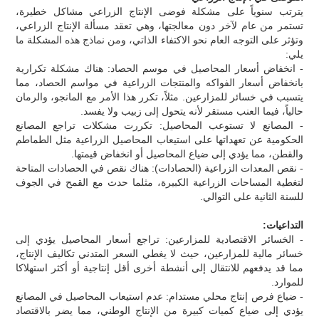
يترتب سنوياً على مشكلة فوضى الإنتاج الزراعي مشاكل خطيرة،
تستمر من عام لآخر دون معالجتها، وهي تعقد مسألة الإنتاج الزراعي،
وتؤثر على التوجه العام نحو الاكتفاء الذاتي، ومن نماذج هذه المشكلة ما
يلي:
- انخفاض أسعار المحاصيل في موسم الحصاد: هناك مشكلة تكرارية
بانخفاض أسعار الفواكه والمنتجات الزراعية في مواسم الحصاد، مما
يتسبب في خسائر للمزارعين. مثلاً، تكرر هذا الأمر مع المانجو، والرمان
حالياً، فيما العنب مستقر لأنه يتحول إلى زبيب ولا يفسد.
- المصانع لا تستوعب المحاصيل: تكررت مشكلات تراجع المصانع
الحكومية عن تعهداتها على استيعاب المحاصيل الزراعية مثل الطماطم
والقطن، مما يؤدي إلى ضياع المحاصيل أو انخفاض قيمتها.
- نقص المعدات الزراعية (الحصادات): هناك نقص في الحصادات المتاحة
لتغطية المساحات الزراعية الكبيرة، مثلما حدث مع القمح في الجوف
للسنة الثانية على التوالي.
التداعيات:
- الخسائر الاقتصادية للمزارعين: تراجع أسعار المحاصيل يؤدي إلى
خسائر مالية للمزارعين، حيث لا يغطي السعر المتدني تكاليف الإنتاج،
مما قد يدفعهم للانتقال إلى أنشطة أخرى أقل إنتاجية أو أكثر استهلاكا
للموارد.
- ضياع فرص إنتاج محلي مستدام: عدم استيعاب المحاصيل في المصانع
يؤدي إلى ضياع كميات كبيرة من الإنتاج الوطني، مما يضر بالاقتصاد