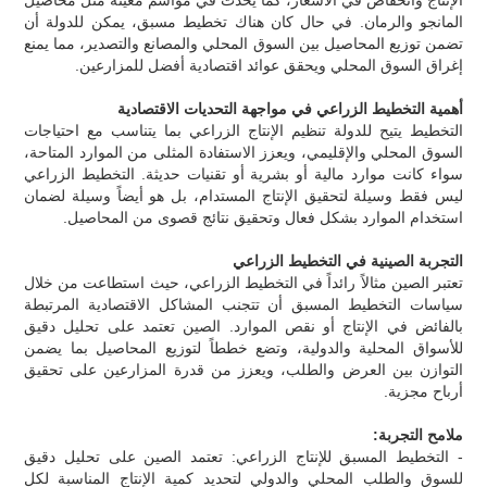
المانجو والرمان. في حال كان هناك تخطيط مسبق، يمكن للدولة أن
تضمن توزيع المحاصيل بين السوق المحلي والمصانع والتصدير، مما يمنع
إغراق السوق المحلي ويحقق عوائد اقتصادية أفضل للمزارعين.
أهمية التخطيط الزراعي في مواجهة التحديات الاقتصادية
التخطيط يتيح للدولة تنظيم الإنتاج الزراعي بما يتناسب مع احتياجات
السوق المحلي والإقليمي، ويعزز الاستفادة المثلى من الموارد المتاحة،
سواء كانت موارد مالية أو بشرية أو تقنيات حديثة. التخطيط الزراعي
ليس فقط وسيلة لتحقيق الإنتاج المستدام، بل هو أيضاً وسيلة لضمان
استخدام الموارد بشكل فعال وتحقيق نتائج قصوى من المحاصيل.
التجربة الصينية في التخطيط الزراعي
تعتبر الصين مثالاً رائداً في التخطيط الزراعي، حيث استطاعت من خلال
سياسات التخطيط المسبق أن تتجنب المشاكل الاقتصادية المرتبطة
بالفائض في الإنتاج أو نقص الموارد. الصين تعتمد على تحليل دقيق
للأسواق المحلية والدولية، وتضع خططاً لتوزيع المحاصيل بما يضمن
التوازن بين العرض والطلب، ويعزز من قدرة المزارعين على تحقيق
أرباح مجزية.
ملامح التجربة:
- التخطيط المسبق للإنتاج الزراعي: تعتمد الصين على تحليل دقيق
للسوق والطلب المحلي والدولي لتحديد كمية الإنتاج المناسبة لكل