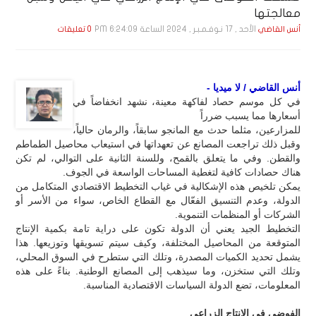
معالجتها
الأحد , 17 نـوفـمـبـر , 2024 الساعة 6:24:09 PM
أنس القاضي
0 تعليقات
أنس القاضي / لا ميديا -
في كل موسم حصاد لفاكهة معينة، نشهد انخفاضاً في
أسعارها مما يسبب ضرراً
للمزارعين، مثلما حدث مع المانجو سابقاً، والرمان حالياً،
وقبل ذلك تراجعت المصانع عن تعهداتها في استيعاب محاصيل الطماطم
والقطن. وفي ما يتعلق بالقمح، وللسنة الثانية على التوالي، لم تكن
هناك حصادات كافية لتغطية المساحات الواسعة في الجوف.
يمكن تلخيص هذه الإشكالية في غياب التخطيط الاقتصادي المتكامل من
الدولة، وعدم التنسيق الفعّال مع القطاع الخاص، سواء من الأسر أو
الشركات أو المنظمات التنموية.
التخطيط الجيد يعني أن الدولة تكون على دراية تامة بكمية الإنتاج
المتوقعة من المحاصيل المختلفة، وكيف سيتم تسويقها وتوزيعها. هذا
يشمل تحديد الكميات المصدرة، وتلك التي ستطرح في السوق المحلي،
وتلك التي ستخزن، وما سيذهب إلى المصانع الوطنية. بناءً على هذه
المعلومات، تضع الدولة السياسات الاقتصادية المناسبة.
الفوضى في الإنتاج الزراعي