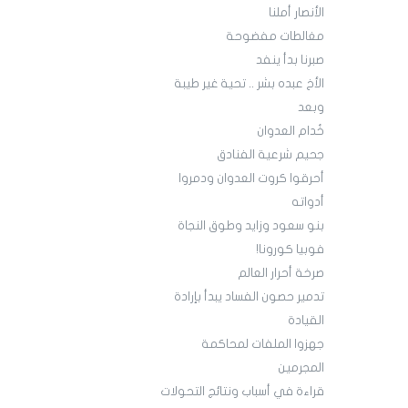
الأنصار أملنا
مغالطات مفضوحة
صبرنا بدأ ينفد
الأخ عبده بشر .. تحية غير طيبة
وبعد
خُدام العدوان
جحيم شرعية الفنادق
أحرقوا كروت العدوان ودمروا
أدواته
بنو سعود وزايد وطوق النجاة
فوبيا كورونا!
صرخة أحرار العالم
تدمير حصون الفساد يبدأ بإرادة
القيادة
جهزوا الملفات لمحاكمة
المجرمين
قراءة في أسباب ونتائج التحولات