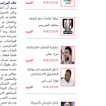
8/8/2026
المزيد
خالد العراسي 
وكان الجميل 
علاقة له بال
عقدٌ صامتٌ مع الفقد
وبالفعل تم 
مجاهد الصريمي
وأخواتي الم
عمليا، وما 
8/8/2026
المزيد
شريحة تخدم 
فتواصلت مع 
‏عملية الغضب المتصاعد
البيانات هي 
مراد شلي
فعليا فقط، و
8/8/2026
المزيد
ذلك طوال أيا
عندما سمعت 
خنق اليمنيين من بوابة
معالي وزير ا
الصندوق الاجتماعي
والمعنيين أ
فؤاد أبو راس
فمن الممكن 
8/8/2026
المزيد
إرسال البيان
المناطق التي
تسبب الضرر ل
ونرجو ممن ن
إذلال تاريخي لأمريكا