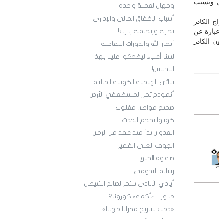
ال وتسيب
وجهان لعملة واحدة
أسباب الإخفاق المالي والإداري
 الكادر
عبارة عن
نصرك وإنصافك يا رب!
ن الكادر
أنصار الله والدورات الثقافية
لسنا أغبياء ليضحكوا علينا بهذا
التدليس!
ثنائي الهيمنة الكونية المالية
أنموذج تحرر لمستضعفي الأرض
ضجيج مواطن مغلوب
كونوا بحجم الحدث
العدوان بدأ منذ عقد من الزمن
الجوف الغني الفقير
صفوة الخلق
رسالة اليدومي
أيادي الأيادي تنتحر لصالح الشيطان
ما وراء «أكمة» كورونا؟!
«دمت للتاريخ محرابا مهابا»