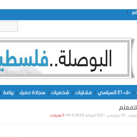
|
قع
|
«لا» 21 السياسي
|
مقـاربات
|
شخصيات
|
سجادة حمراء
|
رياضة
|
لمعلم
, 20 نـوفـمـبـر , 2021 الساعة 6:36:08 PM
0 تعليقات