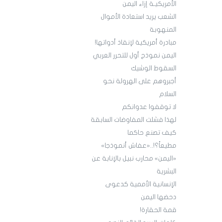
الأمريكيـة إزاء اليمن
الشعب يريد استعادة الأموال
المنهوبة
مبادرة أمريكية لإنقاذ أدواتها!
اليمن نموذج أول للتحرر العربي
السقوط الوشيك
أجبروهم على الهرولة نحو
السلام
لا توقفوا عدوانكم
لهذا فشلت المفاوضات السابقة
كيف تصنع حاكما
مطيعاً؟!..«عفاش أنموذجا»
«اليمن» محارب نبيل بالإنابة عن
البشرية
الإنسانية الأممية كدعوى
دحضها اليمن
قمة الحقارة!