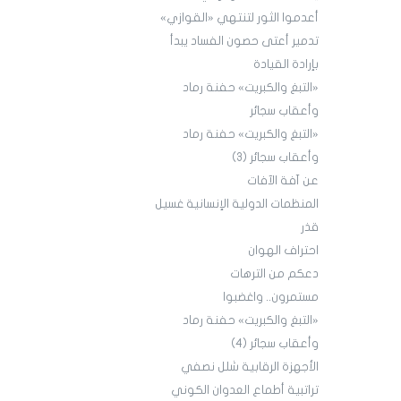
أعدموا الثور لتنتهي «القوازي»
تدمير أعتى حصون الفساد يبدأ
بإرادة القيادة
«التبغ والكبريت» حفنة رماد
وأعقاب سجائر
«التبغ والكبريت» حفنة رماد
وأعقاب سجائر (3)
عن آفة الآفات
المنظمات الدولية الإنسانية غسيل
قذر
احتراف الهوان
دعكم من الترهات
مستمرون.. واغضبوا
«التبغ والكبريت» حفنة رماد
وأعقاب سجائر (4)
الأجهزة الرقابية شلل نصفي
تراتبية أطماع العدوان الكوني