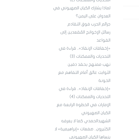
التحديات والممكنات (2)
لماذا يشارك الكيان الصهيوني في
العدوان على اليمن؟
جرائم الحرب فوق التقادم
رسائل الإخوانج المُقعدين إلى
القواعد
«إخفاقات الإنقاذ».. قراءة في
التحديات والممكنات (3)
نهب ممنهج بحقد دفين
الثوابت عائق أمام التفاهم مع
الخونة
«إخفاقات الإنقاذ».. قراءة في
التحديات والممكنات (4)
الإمارات في الخطوة الرابعة مع
الكيان الصهيوني
الشهيدالحمدي كما لا يعرفه
الكثيرون.. صفعات «إبراهيمية» لا
ينساها الكيان الصهيوني