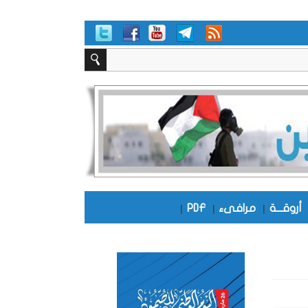
أروقـــة
|
مرافىء
|
PDF
|