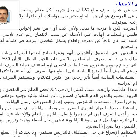
/ لا ميديا -
سبق أن أعلنت عن بشارة صرف مبلغ 30 ألف ريال شهريا لكل معلم ومعلمة،
في الموضوع هو أن هذا المبلغ يعتبر بدل مواصلات أو حافزاً، ولا
راتب الموقوف.
الصرف، لكن يا فرحة ما تمت. ولأني كنت أول من بشر إخواني
علمين والمعلمات انهالت علي الأسئلة عن سبب الانقطاع رغم عدم علاقتي ب
أعلنته إنما كان ناتجاً عن معرفة واطلاع بشكل شخصي، ورغبة في طمأنة أه
المجتمع.
المعنيين في الصندوق وأفادوني بأنهم وزعوا نماذج لتعبئتها لمعرفة بيانات 
المداومين، وذلك حتى ل
التي وصلتهم، وهم ينتظرون بقية البيانات ليتسنى لهم استئناف عملية الصرف ل
سيتم الصرف أيضاً للفترة السابقة التي انقطع فيها الصرف، أي أنه عندما تكتمل 
سيتم صرف المستحقات السابقة أيضاً بأثر رجعي من أكتوبر 2021م، 
م الدراسة.
هذا اطمأننت وارتحت نسبيا، لكنني أرى في ذلك بعض الظلم غير المقصود، وهن
لتربية التعليم والمدير العام التنفيذي لصندوق دعم المعلم ونائبه وجميع موظفي
لا يؤخروا صرف مستحقات الملتزمين بسبب إهمال البعض في إرسال البيانات.
استئناف صرف المبلغ الشهري المقرر لمن وصلت بياناتهم، أي لمن التزم و
ات، وتأجيل الصرف لمن لم يلتزموا بإيصال بياناتهم، وللعلم والإحاطة فإن ال
 لم تلتزم فهذا يدل على سوء النوايا ورغبة في إدخال أسماء وهمية وتزوير، وه
لجميع، وما يصح إلا الصحيح.
اشدناهم الإسراع في حل المشكلة، فالتدريس مستمر، ولا يخفاكم أن المبلغ ز