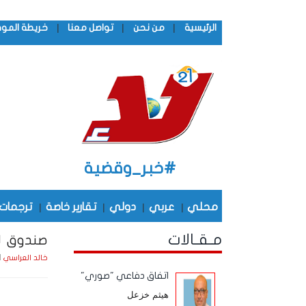
|
|
|
الرئيسية
من نحن
تواصل معنا
خريطة المو
#خبر_وقضية
محلي
|
عربي
|
دولي
|
تقارير خاصة
|
ترجمات
مـقـالات
صندوق ل
السبت 
خالد العراسي
اتفاق دفاعي "صوري"
هيثم خزعل