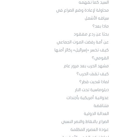
السيد كما نفهمه
محاولة لإعادة وضع الصراع في
سياقه الأشمل
ماذا بعد؟
بحثا عن ردع مفقود
عن أمة رفضت الموت الجماعي
كيف تخسر «إسرائيل» ركائز أمنها
القومي؟
مشهد الحرب بعد مرور عام
كيف تقف الحرب؟
لماذا سُحبت قطر؟
دبلوماسية تحت النار
عدوانية أمريكية بأجندات
متناقضة
العدالة الدولية
الصراع بالنقاط والنصر النسبي
عودة العصور المظلمة