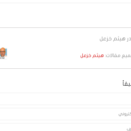
ر
هيثم خزعل
جميع مقالات:
هيثم خزعل
قاً