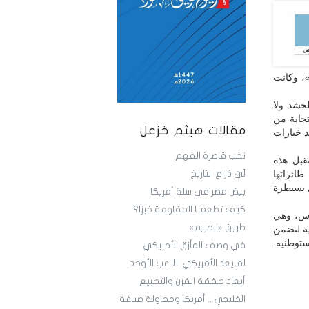
مهورية بأجندة «إسرائيلية»، وتوقيع «اتفاقية 17 أيار»، وكانت
للحشد ولا
تجابة من
مقالات هيثم خزعل
د خيارات
نخب قاصرة الفهم
قبل هذه
طائراتها
لَيّ ذراع التاريخ
 بسيطرة
بيض مصر في سلة أمريكا
كيف تطعمنا المقاومة خبزا؟
ماس، وهي
طريق «الحريم»
ية لتضمن
توطنيه.
في وصف المأزق الأمريكي
لم يعد الأمريكي اللاعب الأوحد
أبعاد صفقة القرن والتطبيع
الخليجي .. أمريكا ومحاولة صياغة