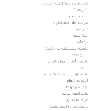
كيف ينهي اليمن التفوق البحري
الأمريكي؟
تقدير موقف
هوامش على دفتر الطوفان
درس غزة
النُّبل اليمني
«يد الله»
القضية الفلسطينية على أجندة
التاريخ مجددا
ما بعد 7 أكتوبر: سؤال «اليوم
التالي»
ما بعد الرد الإيراني: خلاصات سبعة
أشهر من الصراع
كيف تدير حربا؟!
مآلات الحرب الحالية
عن اجتماع بكين
لا نصف نصر ولا نصف هزيمة