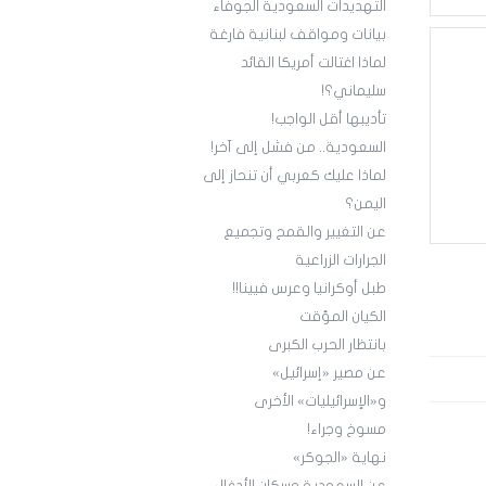
التهديدات السعودية الجوفاء
بيانات ومواقف لبنانية فارغة
لماذا اغتالت أمريكا القائد
سليماني؟!
تأديبها أقل الواجب!
السعودية.. من فشل إلى آخر!
لماذا عليك كعربي أن تنحاز إلى
اليمن؟
عن التغيير والقمح وتجميع
الجرارات الزراعية
طبل أوكرانيا وعرس فيينا!!
الكيان المؤقت
بانتظار الحرب الكبرى
عن مصير «إسرائيل»
و«الإسرائيليات» الأخرى
مسوخ وجراء!
نهاية «الجوكر»