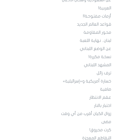
عن السعودية وسكان الأدغال
العربية!
أزمات مفتوحة!!
قواعد العالم الجديد
محور المقاومة
لبنان.. نهاية اللعبة
عن الوضع اللبناني
نسخة مكررة!
المشهد اللبناني
ترف زائل
خسارة أمريكية و«إسرائيلية»
صافية
عقم الانتظار
اختبار بالنار
زوال الكيان أقرب من أي وقت
مضى
كرت محروق!
التقاطع المعجزة