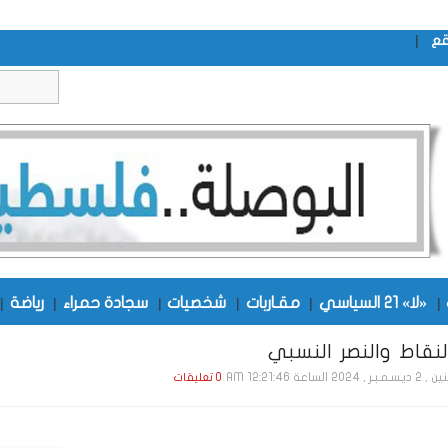
|
قع
|
«لا» 21 السياسي
|
مقـاربات
|
شخصيات
|
سجادة حمراء
|
رياضة
|
النقاط والنصر النسبي
ـر , 2024 الساعة 12:21:46 AM
0 تعليقات