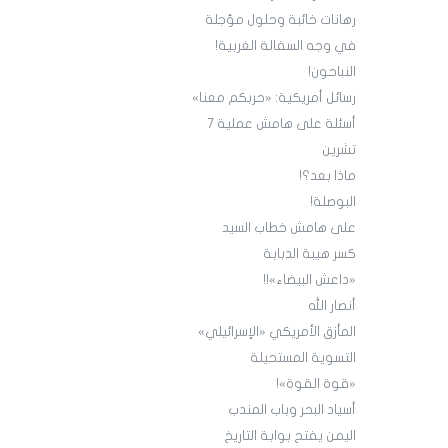
رهانات خائبة وحلول مؤجلة
في وجه السفالة الغربية!
النباحون!
رسائل أمريكية: «حربكم معنا»
أسئلة على هامش عملية 7
تشرين
ماذا بعد؟!
البوصلة!
على هامش خطاب السيد
كسر هيبة الدبابة
«داعش البيضاء»!!
أنصار الله
المأزق الأمريكي «الإسرائيلي»
التسوية المستحيلة
«قوة القوة»!
أسياد البحر وباب المندب
اليمن يفتح بوابة التاريخ