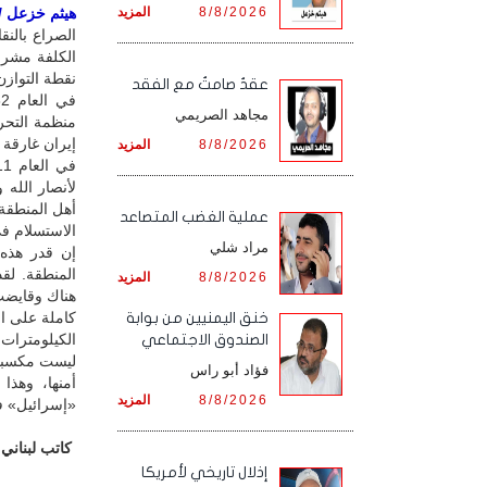
8/8/2026
المزيد
هيثم خزعل / ل
الصراع بالن
الكلفة مشروع
نقطة التوازن
عقدٌ صامتٌ مع الفقد
مجاهد الصريمي
إيران غارقة 
8/8/2026
المزيد
لأنصار الله 
أهل المنطقة
‏عملية الغضب المتصاعد
الاستسلام ف
مراد شلي
إن قدر هذه 
المنطقة. لقد
8/8/2026
المزيد
هناك وقايضت
كاملة على ا
خنق اليمنيين من بوابة
الكيلومترات 
الصندوق الاجتماعي
ليست مكسباً 
فؤاد أبو راس
أمنها، وهذا
8/8/2026
المزيد
«إسرائيل» في وقته
كاتب لبناني
إذلال تاريخي لأمريكا