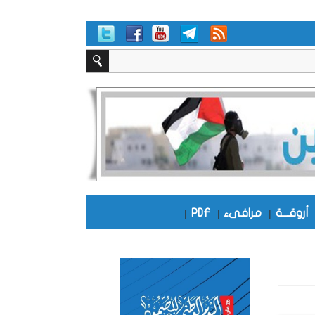
أروقـــة
|
مرافىء
|
PDF
|