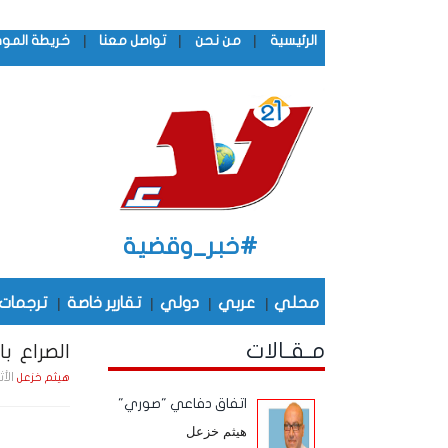
|
|
|
الرئيسية
من نحن
تواصل معنا
خريطة المو
#خبر_وقضية
محلي
|
عربي
|
دولي
|
تقارير خاصة
|
ترجمات
مـقـالات
الصراع ب
الأثنين , 2 ديـسـمـب
هيثم خزعل
اتفاق دفاعي "صوري"
هيثم خزعل