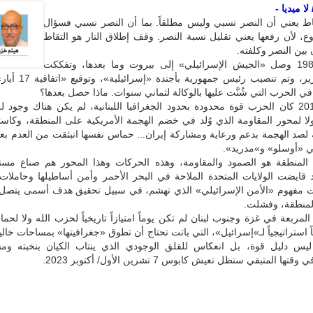
ا ميديا -
قاط يعني أن النصر نسبي وليس مطلقاً. بما أن النصر نسبي فسؤال
، لأن رفعها يعني تقليل نسبة النصر. وقف إطلاق النار هو التقاط
 بين النصر وكلفته.
في العام 1982 وصل «الجيش الإسرائيلي» إلى بيروت وما بعدها، وتفككت
منظمة التحرير، وتم تنصيب رئيس ج
في الحرب التي شُنَّت عليها بالوكالة لثماني سنوات. ماذا حصل بعدها؟
في العام 2011 كان الحزب قوة محدودة بحدود الجغرافيا اللبنانية، لم يكن هناك وجود 
ولا لمحور المقاومة الذي وُلد في خضم الهجمة الأمريكية على المنطقة، وكاس
 لصد الهجمة بدعم ورعاية ومشاركة إيران... حماس نفسها انبثقت من العدم بع
ي «أوسلو» و»مدريد».
المنطقة هو الصمود والمقاومة، وهذه الحركات وهذا المحور هم صناع مست
 قايضت الولايات المتحدة الملاحة في البحر الأحمر وأمن أساطيلها وحاملات 
 مفهوم «الأمن الإسرائيلي» الذي تهشم، في سبيل تحقيق هدف أسمى يتصل
لمنطقة، وفشلت.
المربعة في غزة وجنوب لبنان لم تكن يوماً امتيازاً تاريخياً لحزب الله ولا لح
استراتيجياً لـ»إسرائيل»، التي باتت تحتاج أن تطوق «جغرافيتها» بمساحات خال
 ليس دليل قوة، بل انعكاس للقلق الوجودي الذي ينتاب الكيان بنخبته ومس
ا المتبقي ستظل تعيش كابوس 7 تشرين الأول/ أكتوبر 2023.