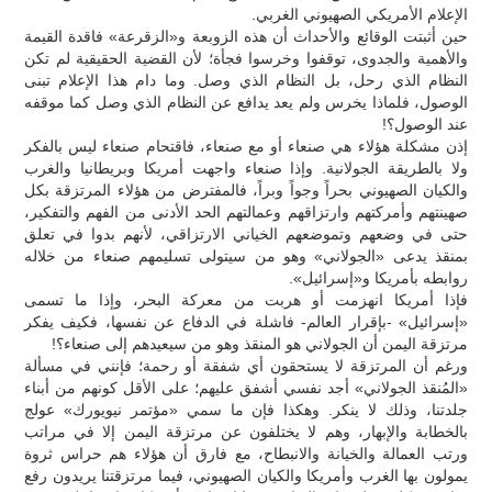
الإعلام الأمريكي الصهيوني الغربي.
حين أثبتت الوقائع والأحداث أن هذه الزوبعة و«الزقرعة» فاقدة القيمة
والأهمية والجدوى، توقفوا وخرسوا فجأة؛ لأن القضية الحقيقية لم تكن
النظام الذي رحل، بل النظام الذي وصل. وما دام هذا الإعلام تبنى
الوصول، فلماذا يخرس ولم يعد يدافع عن النظام الذي وصل كما موقفه
عند الوصول؟!
إذن مشكلة هؤلاء هي صنعاء أو مع صنعاء، فاقتحام صنعاء ليس بالفكر
ولا بالطريقة الجولانية. وإذا صنعاء واجهت أمريكا وبريطانيا والغرب
والكيان الصهيوني بحراً وجواً وبراً، فالمفترض من هؤلاء المرتزقة بكل
صهينتهم وأمركتهم وارتزاقهم وعمالتهم الحد الأدنى من الفهم والتفكير،
حتى في وضعهم وتموضعهم الخياني الارتزاقي، لأنهم بدوا في تعلق
بمنقذ يدعى «الجولاني» وهو من سيتولى تسليمهم صنعاء من خلاله
روابطه بأمريكا و«إسرائيل».
فإذا أمريكا انهزمت أو هربت من معركة البحر، وإذا ما تسمى
«إسرائيل» -بإقرار العالم- فاشلة في الدفاع عن نفسها، فكيف يفكر
مرتزقة اليمن أن الجولاني هو المنقذ وهو من سيعيدهم إلى صنعاء؟!
ورغم أن المرتزقة لا يستحقون أي شفقة أو رحمة؛ فإنني في مسألة
«المُنقذ الجولاني» أجد نفسي أشفق عليهم؛ على الأقل كونهم من أبناء
جلدتنا، وذلك لا ينكر. وهكذا فإن ما سمي «مؤتمر نيويورك» عولج
بالخطابة والإبهار، وهم لا يختلفون عن مرتزقة اليمن إلا في مراتب
ورتب العمالة والخيانة والانبطاح، مع فارق أن هؤلاء هم حراس ثروة
يمولون بها الغرب وأمريكا والكيان الصهيوني، فيما مرتزقتنا يريدون رفع