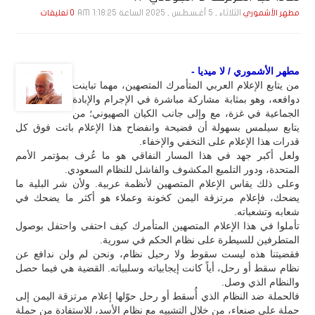
الثلاثاء , 5 أغـسـطـس , 2025 الساعة 1:18:25 AM
مطهر الأشموري
0 تعليقات
مطهر الأشموري / لا ميديا -
من يتابع الإعلام العربي المتأمرك المتصهين، مهما تباينت
دوافعه، وهو بمثابة مشاركة مباشرة في الإجرام والإبادة
الجماعية في غزة، مع وإلى جانب الكيان الصهيوني؛ من
يتابع سيلمس بسهولة أن فضيحة وانفضاح هذا الإعلام باتت فوق كل
قدرات هذا الإعلام على التخفي والإخفاء.
ولعل أكبر جهد في هذا المسار النفاقي هو ما عُرف بمؤتمر الأمم
المتحدة، ودور التلميع المكشوف والفاشل للنظام السعودي.
وعلى ذلك يقاس الإعلام المتصهين لأنظمة عربية. ولأن شر البلية ما
يضحك، فإعلام مرتزقة اليمن كخونة وعملاء هو أكثر ما يضحك في
شعابه وتشعباته.
تأملوا في هذا الإعلام المتصهين المتأمرك كيف احتفى واحتفل بوصول
المتطرفين للسيطرة على نظام الحكم في سورية.
فقضيتنا هذه ليست سقوط ولا رحيل نظام، ونحن لم ولن ندافع عن
نظام سقط أو رحل، أياً كانت إيجابياته وسلبياته. القضية هي فيما حصل
والنظام الذي وصل.
فالحملة ضد النظام الذي أُسقط أو رحل حوّلها إعلام مرتزقة اليمن إلى
حملة على صنعاء، من خلال التشبيه مع نظام الأسد، للاستفادة من حملة