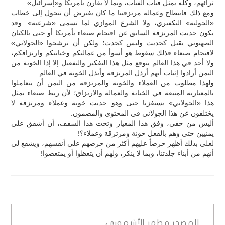
ثرائهم، وكله يمثل فتات الفتات، وبما لا يقارن بأمريكا و«إسرائيل».
ومع ذلك فانبطاح وعمالة مرتزقتنا ما كان يفترض أن تتحول إلى خطاب
«الجولنة» التكفيري، ولا الشرع الموازي لما تسمى «شرعية». وقد
يكون حديث المرتزقة السابق عن اقتحام صنعاء بأمريكا أو حتى بالكيان
الصهيوني يقبل كحديث ولیس كحدث؛ ولكن أن ترشحوا «الجولاني»
لاقتحام صنعاء فذلك سقوط هو أسوأ من عمالتكم وخيانتكم وارتزاقكم،
ولا أحد في هذا العالم يتوقع مثل هذا التفكير والتفعيل إلا إذا الخونة من
اليمن أرادوا إثبات أنهم أرذل المرتزقة وأنذل الخونة في العالم.
ولهذا مطلوب من العملاء والخونة والمرتزقة من اليمن أن يتعاملوا
بالمعيارية المتبعة في الخيانة والعمالة والارتزاق؛ لأن ربط صنعاء بمثل
هذا «الجولاني» يستفزنا حتى وهو حديث خونة وعملاء ومرتزقة لا
يختلفون عن هذا الجولاني في المحتوى والمضمون.
أليس من حقي، وفق هذا المعيار وتحت هذا السقف، أن أشفق على
يمنيين حتى وهم بالفعل خونة ومرتزقة وعملاء؟!
لعلي بذلك أظهر حرصاً عليهم أكثر من حرصهم على أنفسهم، ويشفع لي
أنهم من أبناء جلدتنا، وبما لا ينكر، ولهم أن يتعظوا أو يمتعضوا!
المصدر
مطهر الأشموري