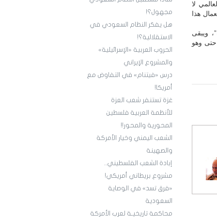
المي لا
مجهول؟!
عمال هذا
هل يفكر النظام السعودي في
، ويبقى
الاستقلالية؟!
 حتى وهو
الحروب العربية «الإسرائيلية»
والمشروع الإيراني
درس «فيتنام» في التفاوض مع
أمريكا!
غزة تستنفر شعب العزة
للأنظمة العربية فلسطين
المحورية والمحور!!
الشعب اليمني وخيار الأمركة
والصهينة
إبادة الشعب الفلسطيني..
مشروع بريطاني أمريكي!
«فرق تسد» في الوصاية
السعودية
محاكمة تاريخيـة لعرب الأمركة