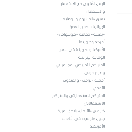
اليمن الأقوى من الاستعمار
والاستعمال!
نعيق «المشروع والوصاية
الإيرانية» لحمير العصر!
«يمننة» جماعة «كوبنهاجن»
أمركة وصهينة!
الأمركة والصهينة في شعار
الوصاية الإيرانيـة
المتراكم الأمريكي.. عجز عربي
وصراع دولي!
أممية «ترامب» والمندوب
الأممي!
المتراكم الاستعماراتي والمتراكم
الاستعمالاتي!
كابوس «الأنصار» يلاحق أمريكا
جنون «ترامب» في الألعاب
الأمريكية!