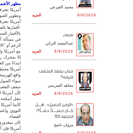
مطهر الأشمور
محمد القيرعي
أمريكا تعتر
8/9/2026
المزيد
وتطوير الصوا
أمريكا تعترف
-أقمارها با
بالأقمار الصن
صنعاء
في مسألة أخر
عبدالمجيد التركي
مع أمريكا و
8/9/2026
المزيد
إلا بمحرك ر
ابتداءً من ال
أمريكا محبط
متى يفقد المثقف
واقع الهزيمة
شرفه؟
سواء الصواري
مجاهد الصريمي
سقف التفعيل
كأن أمريكا ل
8/9/2026
المزيد
تنقل أسلحة ن
كأنما أمريكا
«الزمن الجميل».. هـــل
النووي واعت
كـــان جميــــلاً حقـــاً؟!
الفضاء.
الحلقة 155
كان بمقدورها
مروان ناصح
أمريكا فإن أ
8/9/2026
المزيد