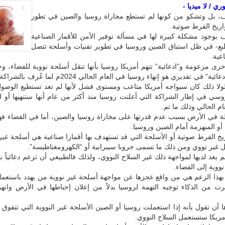
ي / لا ميديا -
ف، بل وتشكو من كونها لم تستطع مجاراة روسيا والصين في تطور
ريخ الفرط صوتية.
 بوجود مشكلة كبيرة لها في مسألة توفير الأمن للأقمار الصناعية
لطبع- في ظل استباق الصين وروسيا في تطوير تقنيات وأسلحة تتصل
اعية.
ى مزعومة و”ادعائية” تتهم أمريكا روسيا بأنها تنقل أسلحة نووية للفضاء، وخ
الزعم أو “الادعائية” في تقديري هو إنهاء روسيا في العام الحالي 2024
لولا ذلك كان سيواجه أمريكا متاعب ومستوى فشل لأنها لم تعد تستطيع الوصو
وسي في إطار الشراكة التي أعلنت روسيا منذ أكثر من عام أنها ستنهيها أو ل
عام الحالي وذلك ما تم.
ة في الأرض بسبب عدم قدرتها على مجاراة روسيا والصين، أما في الفضاء ف
 أو المنهزمة أمام الصين وروسيا.
خ الفرط صوتية أو الأسلحة التي قد تستهدف بها أقمارا صناعية هي أسلحة غير 
 غير نووي ومن ذلك ما تسمى حروبا سيبرانية أو “الكهرومغناطيسة”.
م يعد لديها لمواجهة ذلك غير السلاح النووي، ولذلك فالطبيعي أن تزعم دعائياً ب
ووية إلى الفضاء.
 بهذا الزعم هي من واقع عجزها عن مواجهة أسلحة غير نووية من يهدد باستعما
برت من الذكاء توجيه التهمة لروسيا بدلاً من إعلان إحباطها في الأرض وانه
 أن تقول بأنه إذا استعملت روسيا أو الصين الأسلحة غير النووية التي تتفوق 
مريكا ستستعمل السلاح النووي.