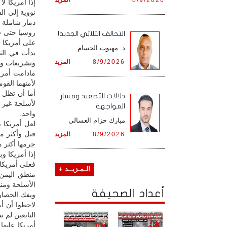
إذا أمريكا ل
نووية إلى ال
دمار شاملة وأ
روسيا حتى حر
التحالف الثلاثي الجديد!
على أمريكا 
د. مهيوب الحسام
بدأت في الت
8/9/2026
المزيد
وتشريعات وت
مادامت أمري
لأمنهما القو
أما أن تظل 
دلالات التصعيد ومسار
لأسلحة غير 
المواجهة
واحد.
مبارك حزام العسالي
لعل أمريكا 
قبل وأكثر م
8/9/2026
المزيد
جرمها أكثر م
إذا أمريكا و
فعلى أمريكا 
الـمـزيــد +
منطق اليمن 
الأسلحة ومنه
أعداد الصحيفة
ويفك الحصار 
لاحظوا أن أمر
التابعين لم
أمريكا عليه