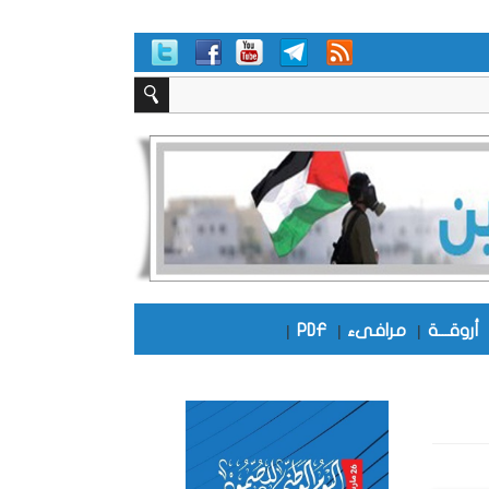
أروقـــة
|
مرافىء
|
PDF
|