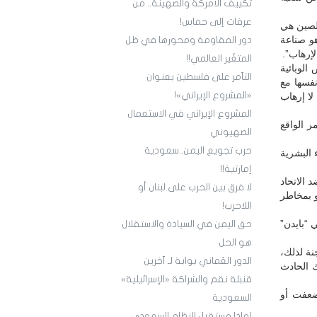
تكييف الأمركة والصهينة.. من
عرفات إلى حماس!
لصين هي
و صناعة
دور المقاومة ومحورها في ظل
إرهاب”.
المتغّير العالمي!!
لوبائية
التآمر على فلسطين بعنوان
فسها مع
«المشروع الإيراني»!
لا إرهاب
المشروع الإيراني في الاستعمال
ر الواقع
الصهيوني
حرب تجويع اليمن..سعودية
 البشرية
إمارتية!!
 الاتحاد
لا فرق بين الحرب على لبنان أو
 بمخاطر
اللاحرب!
 “بايدن”
حق اليمن في السيادة والاستقلال
هو الحل
ة لذلك،
الدور العُماني بوابة لـ آخرين
ك الحادث
قنبلة نقم والشراكة «الإسرائيلية»
 ضعفت أو
السعودية
لماذا مستقبل النظام السعودي