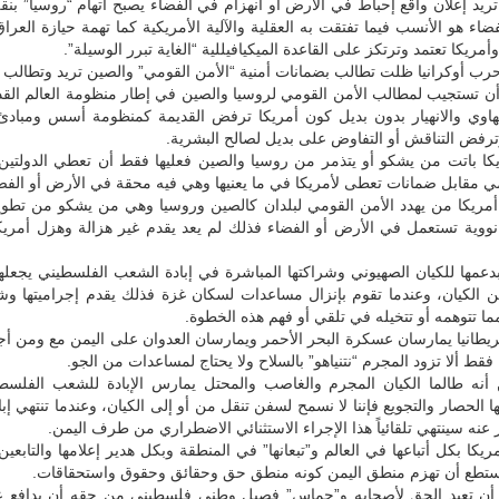
ا تريد إعلان واقع إحباط في الأرض أو انهزام في الفضاء يصبح اتهام “روسيا” بن
فضاء هو الأنسب فيما تفتقت به العقلية والآلية الأمريكية كما تهمة حيازة العرا
مريكا تعتمد وترتكز على القاعدة الميكيافيللية “الغاية تبرر الوسيلة”.
ب أوكرانيا ظلت تطالب بضمانات أمنية “الأمن القومي” والصين تريد وتطالب ب
أن تستجيب لمطالب الأمن القومي لروسيا والصين في إطار منظومة العالم القد
هاوي والانهيار بدون بديل كون أمريكا ترفض القديمة كمنظومة أسس ومبادئ 
رفض التناقش أو التفاوض على بديل لصالح البشرية.
كا باتت من يشكو أو يتذمر من روسيا والصين فعليها فقط أن تعطي الدولتين
مي مقابل ضمانات تعطى لأمريكا في ما يعنيها وهي فيه محقة في الأرض أو الفض
أمريكا من يهدد الأمن القومي لبلدان كالصين وروسيا وهي من يشكو من تطوي
نووية تستعمل في الأرض أو الفضاء فذلك لم يعد يقدم غير هزالة وهزل أمريك
بدعمها للكيان الصهيوني وشراكتها المباشرة في إبادة الشعب الفلسطيني يجعل
ن الكيان، وعندما تقوم بإنزال مساعدات لسكان غزة فذلك يقدم إجراميتها وش
ما تتوهمه أو تتخيله في تلقي أو فهم هذه الخطوة.
بريطانيا يمارسان عسكرة البحر الأحمر ويمارسان العدوان على اليمن مع ومن أج
فقط ألا تزود المجرم “نتنياهو” بالسلاح ولا يحتاج لمساعدات من الجو.
أنه طالما الكيان المجرم والغاصب والمحتل يمارس الإبادة للشعب الفلسط
ا الحصار والتجويع فإننا لا نسمح لسفن تنقل من أو إلى الكيان، وعندما تنتهي إ
عنه سينتهي تلقائياً هذا الإجراء الاستثنائي الاضطراري من طرف اليمن.
يكا بكل أتباعها في العالم و”تبعانها” في المنطقة وبكل هدير إعلامها والتابعين 
 تستطع أن تهزم منطق اليمن كونه منطق حق وحقائق وحقوق واستحقاقات.
ا أن تعيد الحق لأصحابه و”حماس” فصيل وطني فلسطيني من حقه أن يدافع 