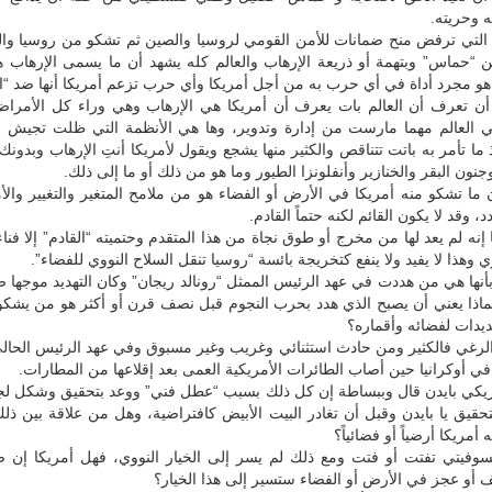
 وحريته.
 التي ترفض منح ضمانات للأمن القومي لروسيا والصين ثم تشكو من روسيا وا
“حماس” وبتهمة أو ذريعة الإرهاب والعالم كله يشهد أن ما يسمى الإرهاب ه
هو مجرد أداة في أي حرب به من أجل أمريكا وأي حرب تزعم أمريكا أنها ضد “ال
أن تعرف أن العالم بات يعرف أن أمريكا هي الإرهاب وهي وراء كل الأمراض ا
ي العالم مهما مارست من إدارة وتدوير، وها هي الأنظمة التي ظلت تجيش ن
ذ ما تأمر به باتت تتناقص والكثير منها يشجع ويقول لأمريكا أنتِ الإرهاب وبدونك 
وجنون البقر والخنازير وأنفلونزا الطيور وما هو من ذلك أو ما إلى ذلك.
ما تشكو منه أمريكا في الأرض أو الفضاء هو من ملامح المتغير والتغيير والأم
د، وقد لا يكون القائم لكنه حتماً القادم.
 إنه لم يعد لها من مخرج أو طوق نجاة من هذا المتقدم وحتميته “القادم” إلا فناء
ي وهذا لا يفيد ولا ينفع كتخريجة بائسة “روسيا تنقل السلاح النووي للفضاء”.
بأنها هي من هددت في عهد الرئيس الممثل “رونالد ريجان” وكان التهديد موجها ضد
ماذا يعني أن يصبح الذي هدد بحرب النجوم قبل نصف قرن أو أكثر هو من يشكو
يدات لفضائه وأقماره؟
 الرغي فالكثير ومن حادث استثنائي وغريب وغير مسبوق وفي عهد الرئيس الحالي
ي أوكرانيا حين أصاب الطائرات الأمريكية العمى بعد إقلاعها من المطارات.
ريكي بايدن قال وببساطة إن كل ذلك بسبب “عطل فني” ووعد بتحقيق وشكل لجن
لتحقيق يا بايدن وقبل أن تغادر البيت الأبيض كافتراضية، وهل من علاقة بين ذل
أمريكا أرضياً أو فضائياً؟
 السوفيتي تفتت أو فتت ومع ذلك لم يسر إلى الخيار النووي، فهل أمريكا إن
و عجز في الأرض أو الفضاء ستسير إلى هذا الخيار؟