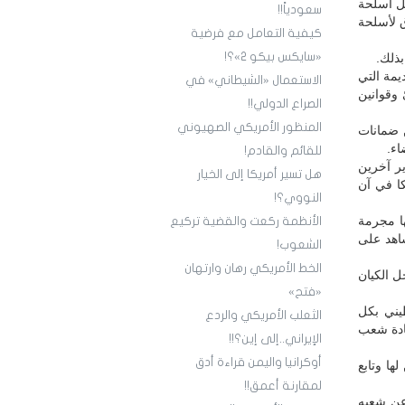
قل أسلحة
سعودياً!!
ق لأسلحة
كيفية التعامل مع فرضية
«سايكس بيكو 2»؟!
ذلك.
يمة التي
الاستعمال «الشيطاني» في
وقوانين
الصراع الدولي!!
المنظور الأمريكي الصهيوني
 ضمانات
اء.
للقائم والقادم!
ر آخرين
هل تسير أمريكا إلى الخيار
ا في آن
النووي؟!
ها مجرمة
الأنظمة ركعت والقضية تركيع
اهد على
الشعوب!
الخط الأمريكي رهان وارتهان
ل الكيان
«فتح»
يني بكل
الثعلب الأمريكي والردع
بادة شعب
الإيراني..إلى إين؟!!
أوكرانيا واليمن قراءة أدق
لها وتابع
لمقارنة أعمق!!
عن شعبه