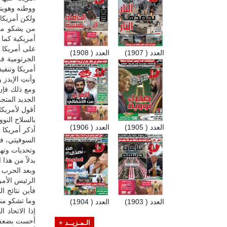
ووطنه وهويته
ولكن أمريكا
من يشكو من 
أمريكية كما 
على أمريكا 
العدد ( 1907)
العدد ( 1908)
الجرثومية ف
أمريكا وتنفي
وأنتِ الإيدز 
ومع ذلك فإن 
الجديد المتجد
أقول لأمريكا
بالسلاح النوو
العدد ( 1905)
العدد ( 1906)
أذكر أمريكا 
السوفيتي، ف
وتحديات وتهد
بدلاً من هذا
وبعد الحرب ف
الرئيس الأم
فأين نتائج ا
وما تشكو منه 
العدد ( 1903)
العدد ( 1904)
إذا الاتحاد
أحست بضعف أ
الـمـزيــد +