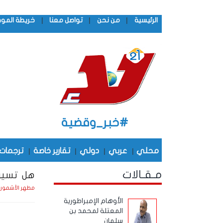
|
|
|
الرئيسية
من نحن
تواصل معنا
خريطة المو
#خبر_وقضية
محلي
|
عربي
|
دولي
|
تقارير خاصة
|
ترجمات
مـقـالات
هل تسير 
مطهر الأشمور
الأوهام الإمبراطورية
المعتلة لمحمد بن
سلمان