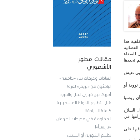
لفية هذا
م لما عُرف بالشراكة الفضائية
ل للفضاء
مقالات مطهر
م تجددها
الأشموري
هي تعيش
السادات وعرفات بين «كامبين»!
نووية أو
الباحثون عن «بريمر» لغزة!
أمريكا بين خياري الحل والحرب!!
أن روسيا
قبل التطبيع..الدولة الفلسطينية
ل السلاح
كاملة السيادة!!
زامها في
المقاومة في مخرجات الطوفان
«باريسياً»!
فيها على
تطبيع الشهرين أو السنتين