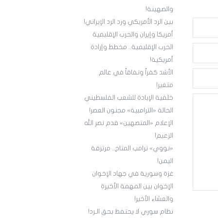
والصهينة!
بين الرد الأمريكي ورد الرد الإيراني!
أمريكا وإيران والحرب الإقليمية
الحرب الإقليمية.. مخطط وإرادة
أمريكية!
الأشد كفراً ونفاقاً في عالم
متغير!
خلفية الإبادة للشعب الفلسطيني
الحالة «الترامبية» مجنون العصر!
الإعلام «المتصهين» قدم نصر الله
الزعيم!
«نووي» ترامب المتاح.. مرتزقة
اليمن!
غزة وسورية في جهاد الإخوان
الإخوان بين المهمة الأخيرة
والعشاء الأخير!
نظام سوري لا يحتفظ بحق الـرد!