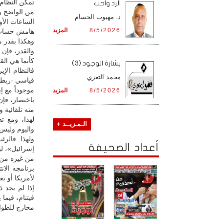
تمكن النظام 
الرد واجب
من الواضح وج
د. مهيوب الحسام
الساعات الأ
8/5/2026
المزيد
هامش حساب ل
وهكذا بقدر م
والقدر، فإن 
كأنما هي الق
بشارة الوجود (3)
فالنظام الإ
محمد التعزي
قياسي -ربطاً
موجوداً مع إي
8/5/2026
المزيد
باختصار، فإن 
منه تلقائية و
لهذا، ومع ت
الـمـزيــد +
واليوم وليس 
ولهذا فالر
أعداد الصحيفة
إسرائيل»، لي
من غيره من 
برنامجه الان
لأمريكا أو يعي
إذا لم يجد 
فيتنام، فيما
مخارج للطوار