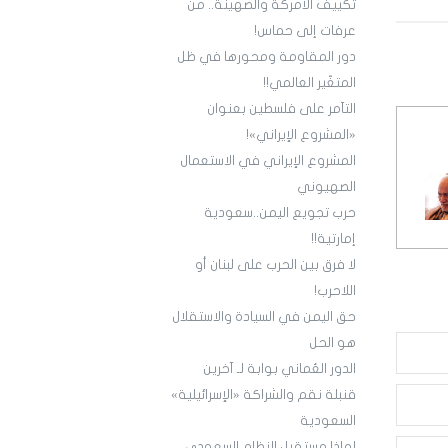
تكييف الأمركة والصهينة.. من
عرفات إلى حماس!
دور المقاومة ومحورها في ظل
المتغّير العالمي!!
التآمر على فلسطين بعنوان
«المشروع الإيراني»!
المشروع الإيراني في الاستعمال
الصهيوني
حرب تجويع اليمن..سعودية
إمارتية!!
لا فرق بين الحرب على لبنان أو
اللاحرب!
حق اليمن في السيادة والاستقلال
هو الحل
الدور العُماني بوابة لـ آخرين
قنبلة نقم والشراكة «الإسرائيلية»
السعودية
لماذا مستقبل النظام السعودي