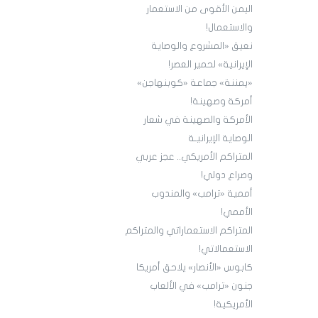
اليمن الأقوى من الاستعمار
والاستعمال!
نعيق «المشروع والوصاية
الإيرانية» لحمير العصر!
«يمننة» جماعة «كوبنهاجن»
أمركة وصهينة!
الأمركة والصهينة في شعار
الوصاية الإيرانيـة
المتراكم الأمريكي.. عجز عربي
وصراع دولي!
أممية «ترامب» والمندوب
الأممي!
المتراكم الاستعماراتي والمتراكم
الاستعمالاتي!
كابوس «الأنصار» يلاحق أمريكا
جنون «ترامب» في الألعاب
الأمريكية!