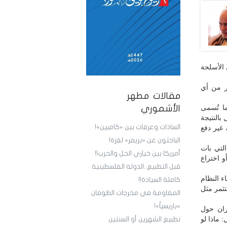
و(52.B)، فيما الحرب بكل الأسلحة
ير من أي
مقالات مطهر
ا تُسمى
الأشموري
بالنتيجة
السادات وعرفات بين «كامبين»!
، غير دفع
الباحثون عن «بريمر» لغزة!
التي بات
أمريكا بين خياري الحل والحرب!!
و اختراع
قبل التطبيع..الدولة الفلسطينية
ء النظام
كاملة السيادة!!
ثمر مثل
المقاومة في مخرجات الطوفان
«باريسياً»!
يران حول
 ماذا لو
تطبيع الشهرين أو السنتين