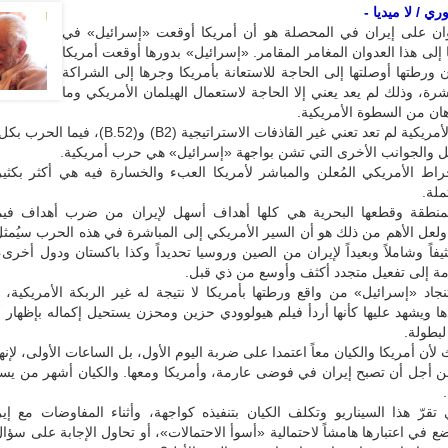
ي / لا ميديا -
ان على إيران في المحصلة هو أن أمريكا أوقعت «إسرائيل» في
إلى هذا العدوان المغامر المقامر. «إسرائيل» بدورها أوقعت أمريكا
 ورطتها أوصلتها إلى الحاجة للاستعانة بأمريكا وجرها إلى الشراكة
باشرة، وذلك لم يعد يعني إلا الحاجة لاستعمال الهيلمان الأمريكي وما
ان من السطوة الأمريكية.
فالمشاركة الأمريكية لم تعد تعني غير القاذفات الاستراتيجية (B2) 
ل والجوانب الأخرى التي تشن بواجهة «إسرائيل» هي حرب أمريكية.
خراط الأمريكي المُعلن والمباشر لأمريكا العبء والخسارة فيه هي أكثر بكث
لة.
لمنطقة وقطعها البحرية هي كلها أهداف أسهل لإيران من ضرب أهداف فيم
لعل الأهم من ذلك هو أن السير الأمريكي إلى المباشرة في هذه الحرب سيُمثل 
كثيفاً وشاملاً وبعيداً لإيران من الصين وروسيا تحديداً وكذا باكستان ودول أخرى
مة إلى تفعيل متجدد أكثف وأوسع من ذي قبل.
جاد «إسرائيل» من واقع ورطتها بأمريكا لا نتيجة له غير الربكة الأمريكية، 
ها ويشهد عليها كأنها أردأ فيلم هيولوودي حزين ومحزن يستحيل إكماله بإظهار أ
بطولة.
لأن أمريكا والكيان معاً اعتمدا على ضربة اليوم الأول، بل الساعات الأولى، لإنها
ن أجل أن تصبح إيران في فوضى عارمة، وأمريكا ومعها. والكيان أشهر من يست
 تقرّ هذا السيناريو وتكلف الكيان بتنفيذه كواجهة، وأثناء المفاوضات مع إ
ضع في اعتبارها هامشاً لاحتمالية «أسوأ الاحتمالات»، أو تحاول الإجابة على سؤال: