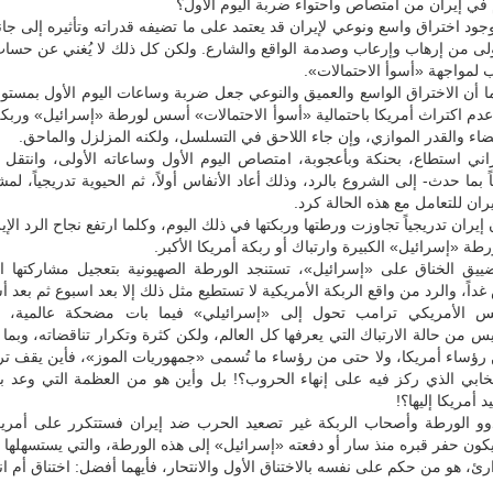
في إيران من امتصاص واحتواء ضربة اليوم الأول؟
ود اختراق واسع ونوعي لإيران قد يعتمد على ما تضيفه قدراته وتأثيره إلى ج
ولى من إرهاب وإرعاب وصدمة الواقع والشارع. ولكن كل ذلك لا يُغني عن حسا
مواجهة «أسوأ الاحتمالات».
ا أن الاختراق الواسع والعميق والنوعي جعل ضربة وساعات اليوم الأول بمستو
عدم اكتراث أمريكا باحتمالية «أسوأ الاحتمالات» أسس لورطة «إسرائيل» وربكة
ضاء والقدر الموازي، وإن جاء اللاحق في التسلسل، ولكنه المزلزل والماحق.
يراني استطاع، بحنكة وبأعجوبة، امتصاص اليوم الأول وساعاته الأولى، وانتق
 بما حدث- إلى الشروع بالرد، وذلك أعاد الأنفاس أولاً، ثم الحيوية تدريجياً، لم
ران للتعامل مع هذه الحالة كرد.
إيران تدريجياً تجاوزت ورطتها وربكتها في ذلك اليوم، وكلما ارتفع نجاح الرد الإي
رطة «إسرائيل» الكبيرة وارتباك أو ربكة أمريكا الأكبر.
ضييق الخناق على «إسرائيل»، تستنجد الورطة الصهيونية بتعجيل مشاركتها ال
غداً، والرد من واقع الربكة الأمريكية لا تستطيع مثل ذلك إلا بعد اسبوع ثم بعد أ
ئيس الأمريكي ترامب تحول إلى «إسرائيلي» فيما بات مضحكة عالمية،
س من حالة الارتباك التي يعرفها كل العالم، ولكن كثرة وتكرار تناقضاته، وبما
رؤساء أمريكا، ولا حتى من رؤساء ما تُسمى «جمهوريات الموز»، فأين يقف ت
تخابي الذي ركز فيه على إنهاء الحروب؟! بل وأين هو من العظمة التي وعد بأ
د أمريكا إليها؟!
ذوو الورطة وأصحاب الربكة غير تصعيد الحرب ضد إيران فستتكرر على أمريك
 يكون حفر قبره منذ سار أو دفعته «إسرائيل» إلى هذه الورطة، والتي يستسهلها و
ئ، هو من حكم على نفسه بالاختناق الأول والانتحار، فأيهما أفضل: اختناق أم انت