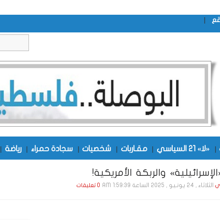
|
قع
|
«لا» 21 السياسي
|
مقـاربات
|
شخصيات
|
سجادة حمراء
|
رياضة
|
لإسرائيلية» والربكة الأمريكية!
الثلاثاء , 24 يـونـيـو , 2025 الساعة 1:59:39 AM
ي
0 تعليقات