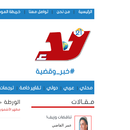
|
|
|
الرئيسية
من نحن
تواصل معنا
خريطة المو
#خبر_وقضية
محلي
|
عربي
|
دولي
|
تقارير خاصة
|
ترجمات
مـقـالات
الورطة «ا
مطهر الأشمور
تناقضات وزيف!
عمر القاضي