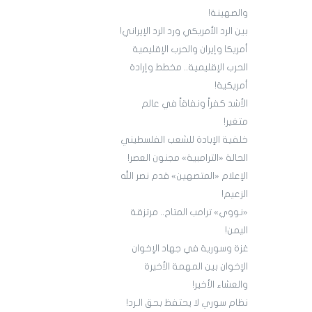
والصهينة!
بين الرد الأمريكي ورد الرد الإيراني!
أمريكا وإيران والحرب الإقليمية
الحرب الإقليمية.. مخطط وإرادة
أمريكية!
الأشد كفراً ونفاقاً في عالم
متغير!
خلفية الإبادة للشعب الفلسطيني
الحالة «الترامبية» مجنون العصر!
الإعلام «المتصهين» قدم نصر الله
الزعيم!
«نووي» ترامب المتاح.. مرتزقة
اليمن!
غزة وسورية في جهاد الإخوان
الإخوان بين المهمة الأخيرة
والعشاء الأخير!
نظام سوري لا يحتفظ بحق الـرد!