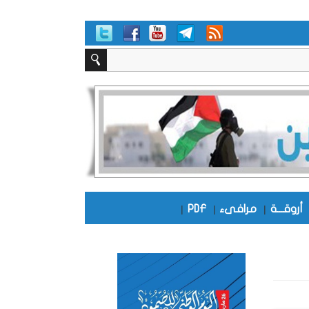
أروقـــة
|
مرافىء
|
PDF
|