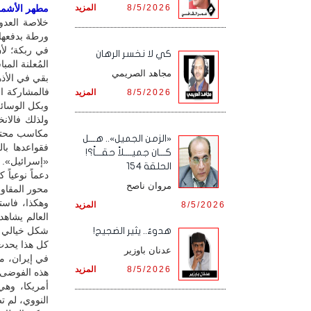
8/5/2026
المزيد
مطهر الأشمور
خلاصة العدو
ورطة بدفعها 
في ربكة؛ لأن
كي لا نخسر الرهان
المُعلنة الم
مجاهد الصريمي
بقي في الأذه
8/5/2026
المزيد
وبكل الوسائ
ولذلك فالان
مكاسب محتم
«الزمن الجميل».. هـــل
فقواعدها با
كـــان جميــــلاً حقـــاً؟!
«إسرائيل». و
الحلقة 154
دعماً نوعياً 
مروان ناصح
محور المقاو
وهكذا، فاستن
8/5/2026
المزيد
العالم يشاهد
شكل خيالي ل
هدوءٌ.. يثير الضجيج!
كل هذا يحدث 
عدنان باوزير
في إيران، م
8/5/2026
المزيد
هذه الفوضى.
أمريكا، وهي
النووي، لم ت