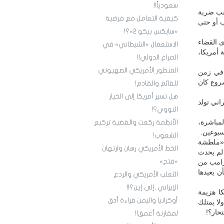
سعودياً!!
انب ضربة
كيفية التعامل مع فرضية
ب أو حتى
«سايكس بيكو 2»؟!
ى القضاء
الاستعمال «الشيطاني» في
 أمريكا،
الصراع الدولي!!
المنظور الأمريكي الصهيوني
ل في زمن
شروع كان
للقائم والقادم!
هل تسير أمريكا إلى الخيار
راني تولد
النووي؟!
مباشرة،
الأنظمة ركعت والقضية تركيع
سبوعين.
الشعوب!
 «ملطشة
الخط الأمريكي رهان وارتهان
 لم يحدث
«فتح»
رامب من
ن يعيدها
الثعلب الأمريكي والردع
الإيراني..إلى إين؟!!
ا هزيمة
أوكرانيا واليمن قراءة أدق
لا يمتلك
حار؟!
لمقارنة أعمق!!