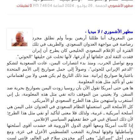
الجمعة , 26 يـولـيـو , 2024 الساعة 7:46:04 PM
مطهر الأشموري
0 تعليقات
مطهر الأشموري / لا ميديا -
من المعروف أننا ظللنا أربعين يوماً ولم نطلق مجرد
رصاصة في مواجهة العدوان السعودي. والطريف في تلك
الفترة أن الإعلام السعودي الخليجي كان يطرح أن إيران
فقدت الثقة لدى حلفائها أو أذرعها، لأنها تخلت عن حليفها “الحوثي”.
ومع تواصل الحرب، ومنذ بدء انتصارات اليمن، عادت السعودية لتشكو
“الدعم الإيراني للحوثي”، وصولاً إلى حمل صواريخ إلى الأمم المتحدة
باعتبارها صواريخ إيرانية. منذ ذلك التاريخ لم يكن همي ولا بين اهتماماتي
نفي أو تأكيد مثل هذه المعلومة.
ها هي حتى أمريكا تقول الآن بأن روسيا زودت اليمن بصواريخ بحرية ضد
السفن. ولا يعنيني من الموقف ذاته نفي مثل هذه المعلومة، بل إني
أستغرب وأستهجن مثل هذا الطرح السعودي أو الأمريكي.
كل الأسلحة التي استعملها النظام السعودي في العدوان على اليمن هي
أسلحة أمريكية ـ غربية، ولذلك فلا معنى لتأكيد أو نفي مثل هذا الطرح؛
لأن ذلك انسياق غبي في خط تفعيلهم السياسي الإعلامي.
إذا كانت أمريكا ومعها أقوى الدول الأوروبية قد حشدت أقوى أسلحتها
وأساطيلها وقوتها لمحاربة الشعب الفلسطيني الأعزل في غزة، ومع
ومن أجل “إسرائيل” وهي أكبر مخزون سلاح في العالم، فإنني لست