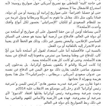
في حاجة “البتة” للتعاطي مع تصريح أمريكي حول صواريخ روسية؛ لأنه
استدراج للانشغال بما لا يستحق.
حتى لو حصلنا -افتراضاً- على صواريخ إيرانية أو روسية أو من أي دولة،
فماذا يكون مثل ذلك مقابل ما تقوم به أمريكا وبريطانيا ودول غربية من
مد للنظام السعودي أو للكيان “الإسرائيلي” بجسور لكل أنواع وأفتك
وأحدث الأسلحة؟!
لأنني ببساطة أؤمن أن من حقنا الحصول على أي صواريخ أو أسلحة من
أي دولة في العالم، فالدفاع من أرضية أنها يمنية هو ضعف في السياق
السياسي الإعلامي، والبعض يتصور غير ذلك، وذلك هو الخطأ الذي يعنينا
عدم الانجرار إليه بالتلقائية أو برد الفعل.
بالنسبة لي، فالأفضلية أننا على استعداد لقبول أي أسلحة تأتينا من أيٍّ
كان، للدفاع عن وطننا وشعبنا من تمترس يدفعوننا إليه للدفاع عن يمنية
هذه الأسلحة، وحتى لو كانت كل هذه الأسلحة يمنية.
إذا كانت أمريكا والناتو لا يكتفون بتسليح أوكرانيا، بل يتدخلون إلى
مستوى مباشر، فكيف يقارن ذلك مع حق اليمن في الدفاع عن نفسه
من عدوان سعودي أمريكي ـ بريطاني ـ «إسرائيلي»؟! مثل هذا يصبح
هزيمة ومهزلة لا نحتاجها.
دعونا نقارن بين “شرعية عبدربه منصور هادي” كرئيس لليمن و”شرعية
رئيس أوكرانيا” الذي رحل إلى موسكو بعد الانقلاب عليه 2014م.
وحيث شرعية ومشروعية رئيس أوكرانيا يقابلها افتقاد “الدنبوع” لأي
شرعية أو مشروعية، فهذه هي الأرضية والأساس للفهم والقياس، بما
في ذلك ربط الصواريخ بأي دولة في العالم.