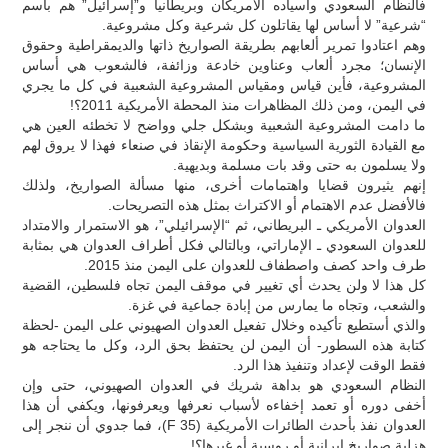
فالنظام السعودي وأسياده الأمريكان وبريطانيا و”إسرائيل” هم باسم
“شرعية” لا أساس لها يقاتلون كل شرعية وكل مشروعية.
وهم اعتادوا تمرير ألعابهم بطريقة الصواريخ ذاتها والديمقراطية وحقوق
الإنسان؛ مجرد ألعاب وعناوين خادعة وزائفة، فالشعوب هي أساس
المشروعية، فأين قياس ومقياس المشروعية الشعبية في كل ما يجري
في اليمن، ومن ذلك المظاهرات منذ المحطة الأمريكية 2011؟!
ما دامت المشروعية الشعبية وبشكل جلي وواضح لا تخطئه العين هي
مع القيادة الثورية السياسية وحكومة الإنقاذ في صنعاء فهذا لا يروق لهم
ولا يسلمون به حتى وقد بات مسلمة وبديهية.
إنهم يثيرون قضايا واهتمامات أخرى، منها مسألة الصواريخ، ولذلك
فالأفضل عدم الاهتمام أو الاكتراث بمثل هذه التصريحات.
العدوان الأمريكي ـ البريطاني، ثم “الإسرائيلي”، هو الاستمرار والامتداد
للعدوان السعودي ـ الإماراتي، وبالتالي فكل أطراف العدوان هي بمثابة
طرف واحد كصف واصطفاف للعدوان على اليمن منذ 2015.
كل هذا لا ولن يحدث أي تغيير في موقف اليمن تجاه فلسطين، القضية
والشعب، وتجاه ما يمارس من إبادة جماعية في غزة.
والذي أستطيع تأكيده وخلال تفعيل العدوان الصهيوني على اليمن -لحظة
كتابة هذه السطور- أن اليمن لن يحتفظ بحق الرد، وكل ما يحتاجه هو
فقط الوقت لإعداد وتنفيذ هذا الرد.
النظام السعودي هو بداهة شريك في العدوان الصهيوني، حتى وإن
أخفى دوره أو تعمد إخفاءه لأسباب نعرفها ويعرفونها، ويكفي أن هذا
العدوان نفذ بأحدث الطائرات الأمريكية (F 35)، فما جدوي أن ننجر إلى
هزلية صواريخ إيرانية أو روسية أو غيرها؟!