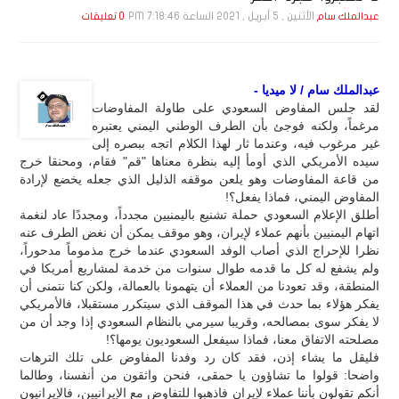
الأثنين , 5 أبـريـل , 2021 الساعة 7:18:46 PM
عبدالملك سام
0 تعليقات
عبدالملك سام / لا ميديا -
لقد جلس المفاوض السعودي على طاولة المفاوضات
مرغماً، ولكنه فوجئ بأن الطرف الوطني اليمني يعتبره
غير مرغوب فيه، وعندما ثار لهذا الكلام اتجه ببصره إلى
سيده الأمريكي الذي أومأ إليه بنظرة معناها "قم" فقام، ومحنقا خرج
من قاعة المفاوضات وهو يلعن موقفه الذليل الذي جعله يخضع لإرادة
المفاوض اليمني، فماذا يفعل؟!
أطلق الإعلام السعودي حملة تشنيع باليمنيين مجدداً، ومجددًا عاد لنغمة
اتهام اليمنيين بأنهم عملاء لإيران، وهو موقف يمكن أن نغض الطرف عنه
نظرا للإحراج الذي أصاب الوفد السعودي عندما خرج مذموماً مدحوراً،
ولم يشفع له كل ما قدمه طوال سنوات من خدمة لمشاريع أمريكا في
المنطقة، وقد تعودنا من العملاء أن يتهمونا بالعمالة، ولكن كنا نتمنى أن
يفكر هؤلاء بما حدث في هذا الموقف الذي سيتكرر مستقبلا، فالأمريكي
لا يفكر سوى بمصالحه، وقريبا سيرمي بالنظام السعودي إذا وجد أن من
مصلحته الاتفاق معنا، فماذا سيفعل السعوديون يومها؟!
فليقل ما يشاء إذن، فقد كان رد وفدنا المفاوض على تلك الترهات
واضحا: قولوا ما تشاؤون يا حمقى، فنحن واثقون من أنفسنا، وطالما
أنكم تقولون بأننا عملاء لإيران فاذهبوا للتفاوض مع الإيرانيين، فالإيرانيون