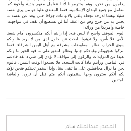
يعلمون من نحن، وهم يحترموننا لأننا نتعامل معهم بندية وأخوة كما
نتعامل مع جميع البلدان الإسلامية، فقط المعتدي علينا هو من يرى نفسه
ضئيلا وهشا لدرجة تجعله يلقي بالاتهامات جزافا حتى يبعد عن نفسه ما
يحس به من حرج وهو من اعتقد أننا لن نستطيع أن نقف في مواجهته،
خاصة وأمريكا من ورائه!
اليوم الموقف واضح لا لبس فيه. إذا رأيتم أنكم منكسرون أمام شعبنا
الأبي فلا بأس، ولا تذهبوا للبحث عن حلول لدى من لا يريد بنا وبكم
سوى الخراب. تعالوا لمفاوضات مشرفة مع أهل اليمن الشرفاء. فقط
اتركوا عنجهيتكم وغباءكم جانبا، وتعالوا لنتفق على ما فيه الخير لنا ولكم
بعيدا عن المزايدات والركون إلى مواقف لا تؤدي إلى شيء. لقد خادعتم
في الماضي ورأيتم ماذا كانت النتيجة، فلا تضيعوا الوقت الثمين، فاليوم
نحن ما نزال محافظين على ما تبقى بيننا، وإذا استمر تعنتكم فنحن نؤكد
لكم أنكم سترون وجها ستتمنون أنكم متم قبل أن تروه. والعاقبة
للمتقين.
المصدر
عبدالملك سام