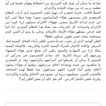
بشاعة ما يمكن أن يصل إليه المرتزق من انحطاط وهوان طمعا في أي
عظمة ترمى له من موائد الخيانة والإجرام.
الخطأ الثالث: عندما اعتقدن أنه مهما بلغت الخصومة لدى أذناب النظام
السعودي فلن يمسسهن هؤلاء المتأسلمون بسوء! وهذا خطأ كبير ناتج
عن عدم قراءة التاريخ بتمعن، فهؤلاء الأقزام يحملون إرثا كبيرا من
الإجرام واستباحة كل الحرمات منذ نشأة هذا النظام المجرم. أما ثانيا
فقد خدعن بتمظهر هؤلاء الأوغاد بالإسلام، وعلى ما يبدو أن الثمن الذي
سيدفعنه نتيجة حسن ظنهن سيكون باهظا!
الظن الوحيد الذي لن يخيب عندما يحسن الظن بأبناء القبائل اليمنية لفك
أسرهن وإعادة الاعتبار للمرأة اليمنية الحرة والكريمة، فالقبيلة اليمنية
تملك إرثا من الشهامة والنخوة يكفي لأن يقتلع جذور هؤلاء السفهاء
ويرميهم إلى مزبلة التاريخ.. لقد تمادى المجرمون غير مدركين أن
اليمنيين لا يمكن أن يفرطوا في أعراضهم وكرامتهم، وقد غر المعتدين
ما شاهدوه من خسة ووضاعة أخلاق مرتزقتهم، وظنوا أن هؤلاء يمثلون
أخلاق وقيم أبناء اليمن! لكنهم سيدفعون ثمنا باهظا لهذه الحماقة،
فالشعب اليمني سيعلمهم درسا لن ينسوه في الأخلاق والعزة والكرامة،
وقريبا نلتقي لنكمل الدرس.. ألم نقل لكم أن بعض الظن إثم؟!