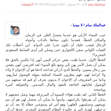
الأحد , 14 فـبـرايـر , 2021 الساعة 6:07:38 PM
عبدالملك سام
0 تعليقات
عبدالملك سام / لا ميديا -
عيب النساء الأزلي هو عندما يحسنَّ الظن في الزمان
والمكان الخطأ، فعندما تكون محاطا بالذئاب وأشباه
الرجال فيجب عليك أن تكون حذرا على الدوام.. أين أخطأت تلك
الفتيات اللواتي سقن كالجواري حتى وصلن إلى أيدي الضابط السعودي
المجرم؟!
الخطأ الأول: عندما ظنت بعض حرائر اليمن أنهن إذا تكلمن بالحق فلا
يمكن أن يصل الأمر بهن إلى وضع بالغ السوء! لقد افترضن أنهن يعشن
بين رجال يمنيين، والخطأ الذي أدركن فداحته لاحقا هو أن الإخوان لا ولاء
ولا كرامة لهم، فهم ينظرون للنساء كسلعة سهلة للوصول لمآربهم،
وثانيا من المعروف أن الإخوان لا يدينون بعرف أو قيم قد تمنعهم من
الوصول لغاياتهم الجائعة للنفوذ والمال المدنس، والشواهد كثيرة
وواضحة.
الخطأ الثاني: لقد ظنت هؤلاء النسوة أن المرتزقة مهما وصل جشعهم لا
يمكن أن يفرطوا بكرامتهم، وأسوأ ما يمكن أن يحصل لهن هو أن يتم
توبيخهن وتسليمهن لأهلهن! وهو أمر لم يستوعبن خطأه إلا بعد أن تم
ترحيلهن كهدية إلى يد جلاوزة النظام السعودي المجرم، عندها أدركن