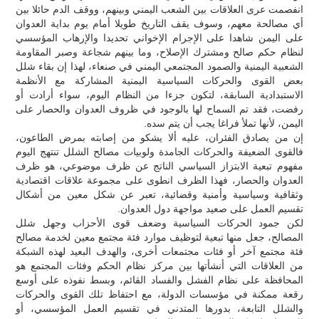
انفصمت عرى العلاقات بين الشعب اليمني وبينهم، ووقف الدم حائلا بين
أي مصالحة معهم، وسوف يقف التاريخ طويلا أمام يوم بداية العدوان
على اليمن شاهدا على الإجرام الإخواني تحديدا والإرهاب المؤسسي
لنظام حكم صالح ومشترك الإصلاح، وما بينهم شجاعة وصبر المقاومة
الشعبية اليمنية والصمود المجتمعي اليمني في صنعاء، لهذا إن بقاء شلل
بعض القوى والحركات السياسية اليمنية المشاركة مع الأنظمة
الاستبدادية السابقة، لتكون جزءا من النظام اليوم، سواء أرادت أو
رفضت، فقد تم السماح لها بالوجود في ظروف العدوان والحصار على
اليمن، لأنها تملأ فراغا يجب أن يتم سده.
إن من يصادق الفئران، عليه ألا يشكو من إصابته بمرض الطاعون،
فالقوى الضعيفة والحركات الجامدة ولوبيات مصالح الشلل تنتهج اليوم
مفهوم تبعية الابتزاز السياسي الناتج عن ظرف موضوعي، هو ظرف
العدوان والحصار، فهذا الظرف انطوى على مجموعة علاقات اقتصادية
وثقافية وسياسية وأمنية وقضائية، تعبر عن شكل معين من أشكال
تقسيم العمل على صعيد مواجهة دول العدوان.
لكن جمود الحركات السياسية وضعف قوى الأحزاب وجهل شلل
المصالح، جعل منها تبعية لتوظيف موارد فئة مجتمع معين لخدمة مصالح
فئة مجتمع آخر أو فئات مجتمعات أخرى، والهدف البعيد لهذه الشبكة
من العلاقات التي أنشأتها بين مركز نظام الحكم وفئات المجتمع هو
المحافظة على نظام الفشل والفساد القائم، وبسط نفوذه على أوسع
رقعة ممكنة في مؤسسات الدولة، مع احتفاظ تلك القوى والحركات
والشلل التابعة، بدورها المتدني في تقسيم العمل المؤسسي، أو