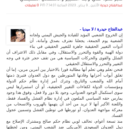
الأثنين , 9 يـنـاير , 2023 الساعة 7:14:01 PM
عبدالفتاح حيدرة
0 تعليقات
عبدالفتاح حيدرة / لا ميديا -
إن الخروج الشعبي المؤيد للقيادة والجيش اليمني ولجانه
الشعبية يوم الجمعة، يجعلنا نعترف بصدق وأمانة، أن
أدوات التغيير الحقيقية جاهزة للتغيير الحقيقي في بناء
دولة الهيبة والقوة والتحرر والاستقلال، وفي مقابل ذلك الاعتراف أن
الشلل والقوى والحركات السياسية هي من تقف حجر عثرة في وجه
التغيير والتحرر والاستقلال الحقيقي.
فنحن نعلم وهي تعلم أنها مطالبة فورا بالاختيار بين أمرين مرين، إما أن
تغلق أبواب أحزابها وقادتها المتورطين مع دول العدوان فتبرئ ذمتها
أمام الله والشعب والتاريخ، وتترك أمر إدارة نظام حكم الدولة
ومؤسسات الدولة لكفاءات التغيير الحقيقية، أو أن استمرارها ليس
سوى استكمال الوجود العدواني، وجود بلا دور ولا فعل، وفوق هذا وجود
يمارس حقه السياسي الملعون في إدارة نظام الفشل والفساد فقط،
واللعنة الأكبر أنها لا تريد من أحد أن يتهمها بالهروب والانسحاب من
معركة مواجهة العدوان، أو تورطها في توطين الفشل وتسمين عجول
الفساد.
منذ تسعة أعوام، تحالف لوبي نظام حكم صالح ومشترك الإصلاح مع
دول العدوان السعودي الأمريكي ضد الشعب اليمني، ومن لحظتها