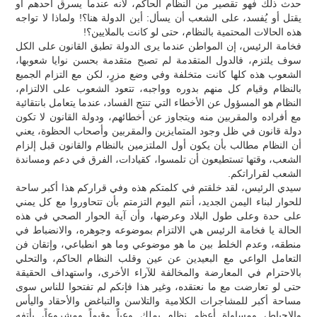
حدث ذلك فهو تقصير من النظام الحاكم، لأنه عندما يسرق أحدهم أو
يقتل أو يُفسد، على الشعب أن يسأل: أين الدولة هنا؟! ولماذا لا تواجه
هذه الحالات المحتمية بالنظام، حتى لو كانت بالملايين؟!
فخامة الرئيس، إن المواطن عندما يرى الدولة تطبق القانون على الكل
سوف يلتزم، فالدول المتقدمة لم تصبح متقدمة بحسن نوايا شعوبها،
الشعوب هذه كلها كانت متخلفة وفي وضع مزرٍ، لكن مع التزام الجميع
بالنظام وقيام كل منهم بدوره وواجبه، تتعود الشعوب على الالتزام،
النظام هو المسؤول عن الأخطاء التي تنتج الفساد، عندما يتعامل بانتقائية
مع أفراده والمقربين منه ويتجاوز عن أخطائهم، ودولة القانون لا تكون
دولة قانون في ظل وجود المتمايزين والمقربين وأصحاب الحظوة، يعني
أن النظام مطالب بأن يكون أول الملتزمين بالنظام والقانون قبل إلزام
الشعب، وقتها تستطيعون أن تلمسوا، كقيادات، الفرق في دعم ومساندة
الشعب لقراراتكم.
سيدي الرئيس، لقد خلقتم في كلمتكم هذه وفي قراركم هذا أكبر ساحة
للحوار لبناء اليمن الجديد، أنتم اليوم التزمتم بأن تتحاوروا مع كل يمني
على حدة وعلى طول البلاد وعرضها، وأن آية الحوار الصحي في هذه
الحالة يا فخامة الرئيس هي الالتزام بموضوعه وجوهره، والانضباط في
منطقه، وعدم الخلط بين ما هو موضوعي وما هو انطباعي، وإتقان فن
التعامل الواعي مع البعيدين عن عين وقلب النظام الحاكم، والتحلي
بالاحترام في المعارضة والمخالفة للآراء الأخرى، واستهداف الحقيقة
حتى لو تعارضت مع ما نعتقده، وغير هذا فإنكم لم تفتحوا للناس سوى
مساحة أكبر للمشاجرات الكلامية والتلاسن والتباغض والأحقاد واليأس
والإحباط، ومساواة أعظم نظام يملك وعياً وقيماً ومشروعاً، بأتفه