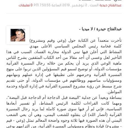
السبت , 2 نـوفـمـبـر , 2019 الساعة 7:50:55 PM
عبدالفتاح حيدرة
0 تعليقات
عبدالفتاح حيدرة / لا ميديا -
تأخرت متعمداً عن الكتابة حول (وعي وقيم ومشروع)
كلمة فخامة رئيس المجلس السياسي الأعلى مهدي
المشاط التي أعلن فيها تبني الدولة محاربة الفساد، السبب في هذا
التأخير لعل وعسى أن أجد مقالا من أحد الكتاب المثقفين يشرح للناس
ماهية الوعي الذي يريد أن يحكم من خلاله رجال المسيرة القرآنية
مؤسسات الدولة، أو توضيح لسمو قيم المسؤولين الذين تربوا على منهج
المسيرة القرآنية وحرصهم على تطبيقها في إدارة عملهم ومهامهم
ومسؤوليات مناصبهم ووظائفهم في مؤسسات الدولة، أو حتى تقديم
شرح مبسط عن رؤية مشروع المسيرة القرآنية في إدارة الدولة وخدمة
المواطن.
ببساطة وبعيداً عن جدلية "البيضة قبل الدجاجة أم الدجاجة قبل البيضة"،
ومهما كانت القراءات لكلمة الرئيس المشاط، أو تفسير أبعادها
السياسية، فإني لم أر فيها سوى صورة كاملة لما يريد رجال المسيرة
القرآنية (أنصار الله) أن ينقلوه للشعب اليمني، وهي أن يعي الشعب
اليمني أن هذه الصورة فيها ثلاثة وجوه واضحة المعالم تمثل (وعي - قيم
- مشروع) قيادة ونظام ومسؤولي المسيرة القرآنية، من التزامهم بوعي