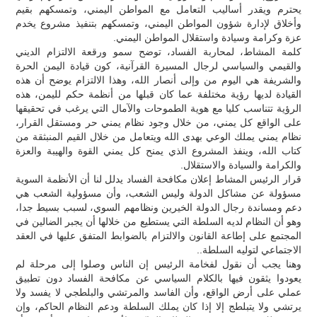
يحترم ويقدر أساليب التعامل مع المواطن اليمني، وتمسكهم بقيم
وأخلاق لإدارة شؤون المواطن اليمني، وتمسكهم بتنفيذ مشروع يخدم
عزة وكرامة وسيادة واستقلال المواطن اليمني.
كلمة المشاط، لمحاربة الفساد، توضح سمو ورقعة الالتزام الديني
والقيمي والسياسي لرجال المسيرة القرآنية، كون قيادة اليمن الحرة
والشريفة هي اليوم من وإلى أنصار الله، وهذا الالتزام يوضح أن هذه
القيادة لديها رؤية مختلفة عما كان قبلها من أنظمة حكم لليمن، هذه
الرؤية تتناسب كليا مع هوية الطموحات والآمال التي يرغب في تحقيقها
على الواقع كل يمني، من خلال وجود نظام يمني حر ومستقل القرار،
نظام يمني يملك الوعي بهدى الله ويتعامل من خلال القيم المنبثقة من
كتاب الله، وينفذ المشروع الذي يمنح كل يمني القوة والهيبة والعزة
والكرامة والسيادة والاستقلال.
قرار الرئيس المشاط إعلان مكافحة الفساد يدلل لنا أن الأنظمة السوية
مسؤولة عن مشاكل الدولة وليس الشعب، وأن مسؤولية الشعب هي
دعم ومساندة رجال الدولة الخيرين ونظامهم السوي، لسبب بسيط جدا،
وهو أن النظام لديه السلطة التي يستطيع من خلالها أن يجبر الضالين في
المجتمع على إطاعة القانون والالتزام بالضوابط المتفق عليها في العقد
الاجتماعي لتوليه السلطة..
وهنا يجب أن نقول لفخامة الرئيس إن الناس وصلوا إلى مرحلة لم
يعودوا يثقون فيها بالكلام السياسي عن مكافحة الفساد دون تطبيق
عملي على أرض الواقع، وأن الفاسد والمرتشي والبلطجي لا يفسد ولا
يرتشي ولا يتبلطج إلا إذا كان يملك السلطة ودعم النظام الحاكم، وإن