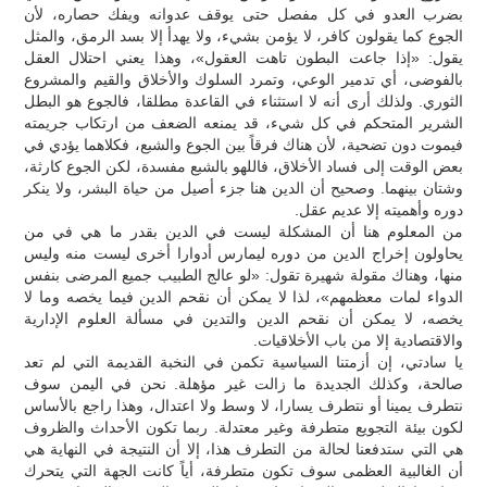
بضرب العدو في كل مفصل حتى يوقف عدوانه ويفك حصاره، لأن
الجوع كما يقولون كافر، لا يؤمن بشيء، ولا يهدأ إلا بسد الرمق، والمثل
يقول: «إذا جاعت البطون تاهت العقول»، وهذا يعني احتلال العقل
بالفوضى، أي تدمير الوعي، وتمرد السلوك والأخلاق والقيم والمشروع
الثوري. ولذلك أرى أنه لا استثناء في القاعدة مطلقا، فالجوع هو البطل
الشرير المتحكم في كل شيء، قد يمنعه الضعف من ارتكاب جريمته
فيموت دون تضحية، لأن هناك فرقاً بين الجوع والشبع، فكلاهما يؤدي في
بعض الوقت إلى فساد الأخلاق، فاللهو بالشبع مفسدة، لكن الجوع كارثة،
وشتان بينهما. وصحيح أن الدين هنا جزء أصيل من حياة البشر، ولا ينكر
دوره وأهميته إلا عديم عقل.
من المعلوم هنا أن المشكلة ليست في الدين بقدر ما هي في من
يحاولون إخراج الدين من دوره ليمارس أدوارا أخرى ليست منه وليس
منها، وهناك مقولة شهيرة تقول: «لو عالج الطبيب جميع المرضى بنفس
الدواء لمات معظمهم»، لذا لا يمكن أن نقحم الدين فيما يخصه وما لا
يخصه، لا يمكن أن نقحم الدين والتدين في مسألة العلوم الإدارية
والاقتصادية إلا من باب الأخلاقيات.
يا سادتي، إن أزمتنا السياسية تكمن في النخبة القديمة التي لم تعد
صالحة، وكذلك الجديدة ما زالت غير مؤهلة. نحن في اليمن سوف
نتطرف يمينا أو نتطرف يسارا، لا وسط ولا اعتدال، وهذا راجع بالأساس
لكون بيئة التجويع متطرفة وغير معتدلة. ربما تكون الأحداث والظروف
هي التي ستدفعنا لحالة من التطرف هذا، إلا أن النتيجة في النهاية هي
أن الغالبية العظمى سوف تكون متطرفة، أياً كانت الجهة التي يتحرك