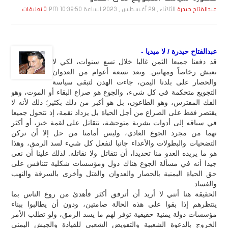
الثلاثاء , 29 أغـسـطـس , 2023 الساعة 10:39:50 PM
عبدالفتاح حيدرة
0 تعليقات
عبدالفتاح حيدرة / لا ميديا -
قد دفعنا جميعا الثمن غاليا خلال تسع سنوات، لكي لا
نعيش رخاصاً ومهانين. وبعد تسعة أعوام من العدوان
والحصار على بلدنا اليمن، جاءت الهدن لتبقى سياسة
التجويع متحكمة في كل شيء، والجوع هو صراع البقاء أو الموت، وهو
الفك المفترس، وهو الطاعون، بل هو أكبر من ذلك بكثير؛ ذلك لأنه لا
يقتصر فقط على الصراع من أجل الحياة بل يزداد نقمة، إذ نتحول جميعا
في سياقه إلى أدوات بشرية متوحشة، نتقاتل على لقمة خبز، أو أكثر
نهما من مجرد الجوع العادي، وليس أمامنا من حل إلا أن نركن
التضحيات والبطولات والأعداء جانبا لنفعل كل شيء لسد الرمق، وهذا
هو ما يريده العدو منا تحديدا، أن نتقاتل ولا نقاتله. لذلك علينا أن نعي
جيدا أنه في مسألة الجوع هناك دول ومؤسسات شكلية تتنافس على
حق الحياة اليمنية بالحصار والعدوان والقتل وأخرى بالسرقة والنهب
والفساد.
الحقيقة هنا أنني لا أريد أن أترفق أكثر فأهدئ من روع الناس بما
ينتظرهم إذا بقوا على هذه الحالة صامتين، ودون أن يطالبوا ببناء
مؤسسات دولة يمنية حقيقية توفر لهم ما يسد الرمق، ولو تطلب الأمر
الخروج بالدعوة الشعبية والتفويض الشعبي للقيادة والجيش اليمني