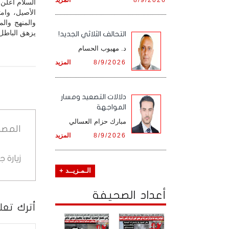
السلام أعلن
الأصيل، وام
والمنهج وال
يزهق الباطل
التحالف الثلاثي الجديد!
د. مهيوب الحسام
8/9/2026
المزيد
دلالات التصعيد ومسار
المواجهة
مبارك حزام العسالي
المصد
8/9/2026
المزيد
زيارة 
الـمـزيــد +
أعداد الصحيفة
أترك تعلي