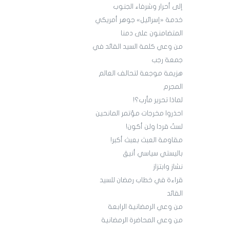
إلى أحرار وشرفاء الجنوب
خدمة «إسرائيل» جوهر أمريكي
المتضامنون على دمنا
من وعي كلمة السيد القائد في
جمعة رجب
هزيمة موجعة لتحالف العالم
المجرم
لماذا تحرير مأرب؟!
احذروا مخرجات مؤتمر المانحين
لستُ قردا ولن أكون!
مقاومة العبث بعبث أكبر!
باليستي سياسي أنيق
نشاز وابتزاز
قراءة في خطاب رمضان للسيد
القائد
من وعي الرمضانية الرابعة
من وعي المحاضرة الرمضانية