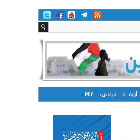
أروقـــة
|
مرافىء
|
PDF
|