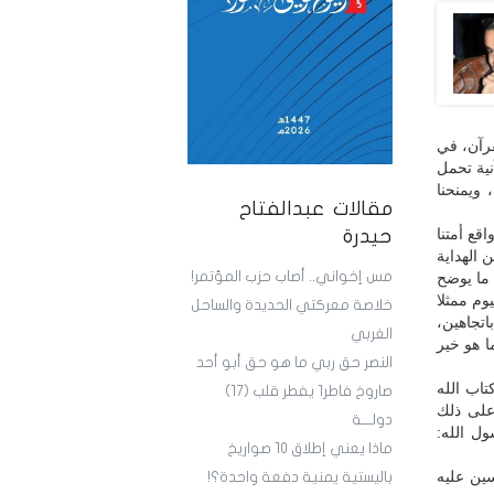
قرآن، في
نية تحمل
ويمنحنا
مقالات عبدالفتاح
اقع أمتنا
حيدرة
 الهداية
مس إخواني.. أصاب حزب المؤتمر!
 ما يوضح
وم ممثلا
خلاصة معركتي الحديدة والساحل
اتجاهين،
الغربي
ا هو خير
النصر حق ربي ما هو حق أبو أحد
تاب الله
صاروخ فاطر1 يفطر قلب (17)
على ذلك
دولـــة
ول الله:
ماذا يعني إطلاق 10 صواريخ
سين عليه
باليستية يمنية دفعة واحدة؟!