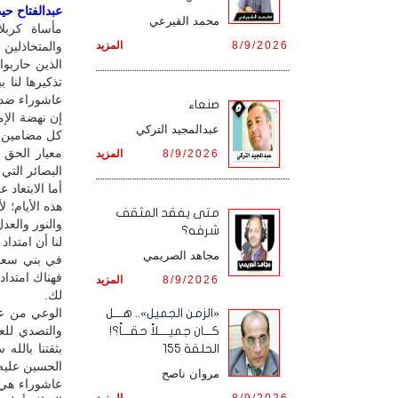
عبدالفتاح حيدر
محمد القيرعي
مأساة كربل
8/9/2026
المزيد
والمتخاذلين
الذين حاربوا
تذكيرها لنا 
عاشوراء ضد ط
صنعاء
إن نهضة الإم
عبدالمجيد التركي
كل مضامين ن
معيار الحق 
8/9/2026
المزيد
البصائر التي
أما الابتعاد 
هذه الأيام؛ 
متى يفقد المثقف
والنور والعد
شرفه؟
لنا أن امتدا
مجاهد الصريمي
في بني سعود 
فهناك امتداد
8/9/2026
المزيد
لك.
الوعي من عا
«الزمن الجميل».. هـــل
والتصدي للع
كـــان جميــــلاً حقـــاً؟!
بثقتنا بالل
الحلقة 155
الحسين عليه 
مروان ناصح
عاشوراء هي 
8/9/2026
المزيد