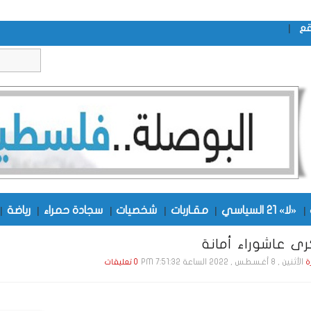
|
قع
|
«لا» 21 السياسي
|
مقـاربات
|
شخصيات
|
سجادة حمراء
|
رياضة
|
رى عاشوراء أمانة
الأثنين , 8 أغـسـطـس , 2022 الساعة 7:51:32 PM
ة
0 تعليقات