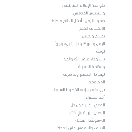
طواحين الإعلام المناطقي
والتسييس المذهبي
صمود اليمن.. أدخل العالم مرحلة
الانكشاف الكبير
تطبيع وتطبيل
اليمن وأمريكا و«إسرائيل» وجهاً
لوجه
بالشهداء عرفنا الله والحق
وعظمة المسيرة
لهم ذل التطبيع ولنا شرف
المقاومة
بين «ذمار وإب» الخطوط السوداء
آيلة للحمراء
الوعي.. عزيز قول ذل
الوعي عزيز قولٍ أذلته
الـ«سوشيال ميديا»
الشرف والناموس على المحك