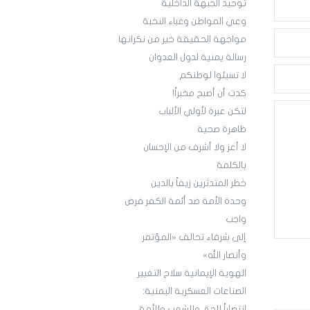
توحيد الجبهة الداخلية
وعي المواطن وغباء النخبة
مواجهة الحقيقة خير من نكرانها
رسالة يمنية لدول العدوان
لا تسيئوا لوطنكم
كدت أن أصبح مخبراً!
لتكن عبرة لأولي الألباب
ظاهرة صحية
لا أعز ولا أشرف من الإحسان
بالكلمة
خطر المتدثرين زيفاً بالدين
وحدة الأمة ضد أئمة الكفر فرض
واجب
إلى شرفاء تحالف «المؤتمر
وأنصار الله»
الهوية الإيمانية سلاح التغيير
الصناعات العسكرية اليمنية:
انتصاراً للحق وللشعب وللأمة