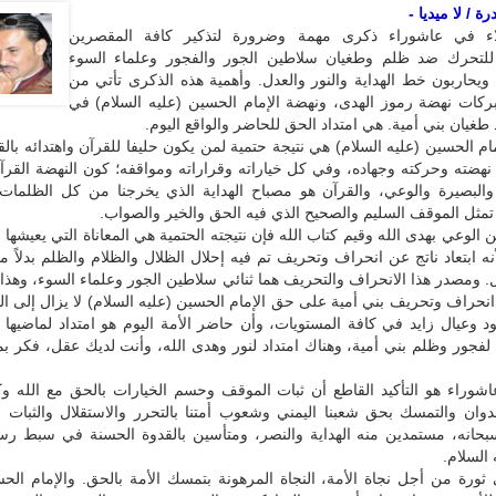
ة / لا ميديا -
اء في عاشوراء ذكرى مهمة وضرورة لتذكير كافة المقصرين
 للتحرك ضد ظلم وطغيان سلاطين الجور والفجور وعلماء السوء
 ويحاربون خط الهداية والنور والعدل. وأهمية هذه الذكرى تأتي من
ببركات نهضة رموز الهدى، ونهضة الإمام الحسين (عليه السلام) في
غيان بني أمية. هي امتداد الحق للحاضر والواقع اليوم.
ام الحسين (عليه السلام) هي نتيجة حتمية لمن يكون حليفا للقرآن واهتدائه بال
هضته وحركته وجهاده، وفي كل خياراته وقراراته ومواقفه؛ كون النهضة القرآ
والبصيرة والوعي، والقرآن هو مصباح الهداية الذي يخرجنا من كل الظلمات، 
 تمثل الموقف السليم والصحيح الذي فيه الحق والخير والصواب.
عن الوعي بهدى الله وقيم كتاب الله فإن نتيجته الحتمية هي المعاناة التي يعيشها و
لأنه ابتعاد ناتج عن انحراف وتحريف تم فيه إحلال الظلال والظلام والظلم بدلاً من
ل. ومصدر هذا الانحراف والتحريف هما ثنائي سلاطين الجور وعلماء السوء، وهذا
د انحراف وتحريف بني أمية على حق الإمام الحسين (عليه السلام) لا يزال إلى الي
وعيال زايد في كافة المستويات، وأن حاضر الأمة اليوم هو امتداد لماضيها ب
 لفجور وظلم بني أمية، وهناك امتداد لنور وهدى الله، وأنت لديك عقل، فكر بم
شوراء هو التأكيد القاطع أن ثبات الموقف وحسم الخيارات بالحق مع الله وك
دوان والتمسك بحق شعبنا اليمني وشعوب أمتنا بالتحرر والاستقلال والثبات 
ه سبحانه، مستمدين منه الهداية والنصر، ومتأسين بالقدوة الحسنة في سبط رس
السلام.
ثورة من أجل نجاة الأمة، النجاة المرهونة بتمسك الأمة بالحق. والإمام الح