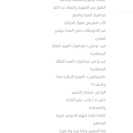
الفرق بين المهرم وعمار بن داشر
مداميك العزة والنصر
الأب الشرعي لعيال الحرام!
من الحويطات حتى المخا تهجير
قسري
من «وعي» محاضرات السيد القائد
الرمضانية
من وعي محاضرات السيد القائد
الرمضانية
«العواضي»: اللعبة الخائبة ماذا
وكيف؟!
الوعي مفتاح التغيير
حتى لا تُـكتب علينا الذلة
والمسكنة
كلما حاولنا فهم الدروس غيروا
المناهج
إما الحسين وإما يزيد ولا مزيد