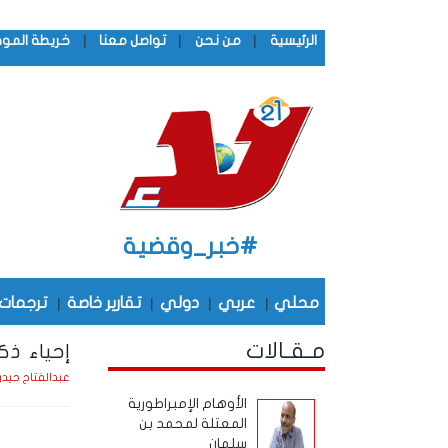
|
|
|
الرئيسية
من نحن
تواصل معنا
خريطة المو
#خبر_وقضية
محلي
|
عربي
|
دولي
|
تقارير خاصة
|
ترجمات
مـقـالات
إحياء ذك
عبدالفتاح حيدر
الأوهام الإمبراطورية
المعتلة لمحمد بن
سلمان