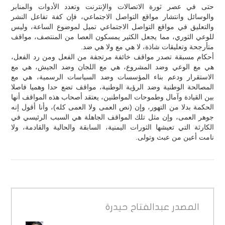
حتى في عصر ثورة الاتصالات والإنترنت وتعدد الأدوات والمنابر
والوسائل وانتشار مواقع التواصل الاجتماعي، فإن كفة تفاعل النشر
والتعليق في مواقع التواصل الاجتماعي تميل لموضوع الساعة، وليس
للوعي الثوري، مما يجعل الكثير يمسكون العصا من المنتصف، مواقف
متأرجحة وتعليقات شاذة، لا هي مع ولا هي ضد.
أحكام مسبقة تصدر مواقف خائفة مرتجفة من الفعل ومن رد الفعل،
هي مع الوعي وضد المشروع، هي مع اللجان وضد الجيش، هي مع
الاستقرار ودعم بناء المؤسسات وضد السياسات الرسمية، هي مع
المصالحة الوطنية وضد الرؤية الوطنية، مواقف تضع حدا وهميا فاصلا
بين القيادة وآمال وطموحات المواطنين، يعتقد أصحاب هذه المواقف أنها
الحكمة بدلا من التهور، وإن (نص العمى ولا العمى كله)، وأنا أقول إنه
جوهر العمى، وإن مثل تلك المواقف الجاهلة هي السبب الرئيسي في
الكارثة التي تعيشها الثورات اليمنية، السابقة والحالية والقادمة، ولا
نامت أعين من عبث وتولى.
المصدر
عبدالفتاح حيدرة