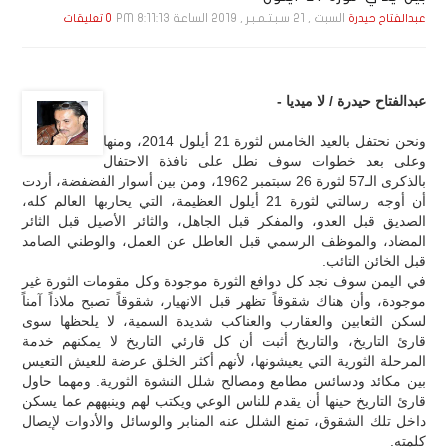
السبت , 21 سـبـتـمـبـر , 2019 الساعة 8:11:13 PM
عبدالفتاح حيدرة
0 تعليقات
عبدالفتاح حيدرة / لا ميديا -
ونحن نحتفل بالعيد الخامس لثورة 21 أيلول 2014، ومنها
وعلى بعد خطوات سوف نطل على نافذة الاحتفال
بالذكرى الـ57 لثورة 26 سبتمبر 1962، ومن بين أسوار الفضفضة، أردت
أن أوجه رسالتي لثورة 21 أيلول العظيمة، التي يحاربها العالم كله،
الصديق قبل العدو، والمفكر قبل الجاهل، والثائر الأصيل قبل الثائر
المضاد، والموظف الرسمي قبل العاطل عن العمل، والوطني الصامد
قبل الخائن التائب.
في اليمن سوف نجد كل دوافع الثورة موجودة وكل مقومات الثورة غير
موجودة، وأن هناك شقوقاً تظهر قبل الانهيار، شقوقاً تصبح ملاذاً آمناً
لسكن الثعابين والعقارب والعناكب شديدة السمية، لا يلحظها سوى
قارئ التاريخ، والتاريخ أثبت أن كل قارئي التاريخ لا يمكنهم خدمة
المرحلة الثورية التي يعيشونها، لأنهم أكثر الخلق عرضة للعيش التعيس
بين مكائد ودسائس مطامع ومصالح شلل النشوة الثورية. ومهما حاول
قارئ التاريخ حينها أن يقدم للناس الوعي ويكتب لهم وينبههم عما يسكن
داخل تلك الشقوق، تمنع الشلل عنه المنابر والوسائل والأدوات لإيصال
كلمته.