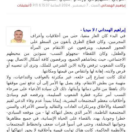
السبت , 7 ديـسـمـبـر , 2024 الساعة 6:15:37 PM
إبراهيم الهمداني
0 تعليقات
إبراهيم الهمداني / لا ميديا -
في البدء كان العار منفيا، حتى من أخلاقيات وأعراف
المجرمين، وكان قطاع الطرق يأنفون من السطو على
العجوز الضعيف، ويترفعون عن الانتقام من المرأة
والطفل، وكان اللقطاء -مجهولو النسب- منبوذين من محيطهم
الاجتماعي، حيث يتحاشاهم الجميع، ويرفضون كافة أشكال الاتصال بهم،
وكانت الشعوب ترفض ولاية الابن الشرعي للملك، وترى أن تنصيبه أو
فرض ولايته، إهانة لها وانتقاص من قيمتها ومكانتها.
لذلك كانت تسارع إلى خلعه، غير مكترثة بالعواقب والتداعيات، ولا
متهيبة من بطش الانتقام، وقد يصل بها الأمر إلى أن تدفع ثمن موقفها
ذاك باهظا من غالي دمائها وأبنائها، ذلك لأن سيادة الأدعياء على صرحاء
النسب أمر تنكره فطرة الشعوب السليمة، وترفضه قيم ومبادئ
وأخلاقيات معظم المجتمعات البشرية، إيمانا بمبدأ عدم وفاء الدعي لقيم
الفضيلة والأخلاق ومرتكزات العادات والتقاليد وأسس الأعراف والسنن
المجتمعية الناظمة، الأمر الذي يجعل انتهاكه لها - من موقعه السيادي-
خطرا وجوديا، يهدد بالقضاء على الحياة الإنسانية، في جميع مظاهرها
وجوانبها المختلفة، وحتى في أسوأ فترات ضعف وانحطاط المجتمعات
والأنظمة الحاكمة، كانت هناك ثوابت قيمية وأخلاقية لا يجوز انتهاكها أو