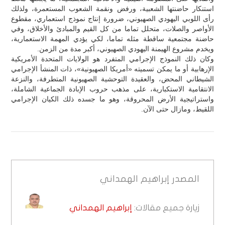
استنكار حاضنتها الشعبية، ورفض ونقمة الشعوب المستعمرة، ولذلك
رأى اللوبي اليهودي الصهيوني، ضرورة إنتاج نموذج استعماري، مقطوع
الأواصر والصلات، متحلل تماما من كل القيم والمبادئ والأخلاق، وفي
حاضنة مجتمعية ساقطة مثله تماما، لكي يؤدي المهمة الاستعمارية،
ويخدم مشروع الهيمنة اليهودي الصهيوني، أكبر مدة من الزمن.
وكان ذلك النموذج الإجرامي المتفرد هو الولايات المتحدة الأمريكية
الإرهابية أو ما يمكن تسميته «أمريكا الصهيونية»، ذات المنشأ الإجرامي
الشيطاني المحض، والعقيدة التوحشية الصهيونية المتطرفة، والنزعة
الانتقامية الاستكبارية، على مذهب حروب الإبادة الجماعية الشاملة،
واستراتيجية الأرض المحروقة، وهو ما جسده ذلك الكيان الإجرامي
اللقيط، ومازال حتى الآن.
المصدر
إبراهيم الهمداني
زيارة جميع مقالات:
إبراهيم الهمداني