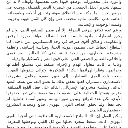
والثورة على محظوراته، بوصفها قيودا يجب تحطيمها، وأوهاما لا بد من
نسفها، لتحرير العقل الجمعي، من عنصرية التحيز للفضيلة، ووضعه في
موضع الحياد، بما يمكنه من الانطلاق بقوة، وتحقيق أحلامه وطموحاته،
القائمة على مكاسب مادية محضة، حتى وإن كان الثمن هويته وحريته،
وقيمته الوجودية والإنسانية.
ورغم عدم تكافؤ طرفي الصراع، إلا أن ضمير المجتمع الحي، وإن لم
يحرز انتصارات مادية حاسمة، فقد استطاع صياغة صورة الرفض
والمقاومة، وإطلاق أقوى صرخة في وجه المستكبرين، من ناحية، كما
استطاع الحفاظ على مضمون هويته العليا، وقداسة إنسانيته، وعظمة
مشروعه الحضاري، من ناحية ثانية، وفي كلا الحالين نصر قيمي
وأخلاقي، للضمير الجمعي الحي، على قوى الشر والاستكبار والرذيلة.
وغالبا ما كانت معاول الهدم والإجرام تسقط في مستنقع أطماعها
وجرائمها، ونظرا لهزائمها النكراء المتكررة، وتوالي سقوطها المهين،
سعت تلك القوى التسلطية، إلى تغيير صورة وحامل مشروعها
الاستعماري باستمرار، لعلها تحقق بذلك ما تصبو إليه، من بسط النفوذ
الدائم، وسلطة مشروعها الإمبريالي، القائم على فعل القوة المطلقة،
وفرض هيمنتها المتعالية، على الشعوب المستضعفة، حتى تقر بخضوعها
الأبدي، لكن تعدد الذرائع، وتبديل صور الهيمنة، وتغيير أسماء حامليها، لم
يجد نفعا، ولم يحقق أهداف اللوبي اليهودي، صانع ومحدث المشروع
الاستعماري العالمي.
يمكن القول إن تلك النماذج الاستعمارية المتعاقبة، التي أنتجها اللوبي
اليهودي، كانت تسقط بمجرد تحللها من كل القيم، وتوحشها المفرط،
وانقلابها على المنظومة القيمية والأخلاقية المجتمعية، ما يجعلها محط