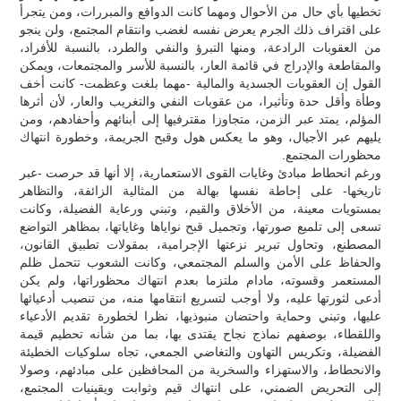
تخطيها بأي حال من الأحوال ومهما كانت الدوافع والمبررات، ومن يتجرأ
على اقتراف ذلك الجرم يعرض نفسه لغضب وانتقام المجتمع، ولن ينجو
من العقوبات الرادعة، ومنها التبرؤ والنفي والطرد، بالنسبة للأفراد،
والمقاطعة والإدراج في قائمة العار، بالنسبة للأسر والمجتمعات، ويمكن
القول إن العقوبات الجسدية والمالية -مهما بلغت وعظمت- كانت أخف
وطأة وأقل حدة وتأثيرا، من عقوبات النفي والتغريب والعار، لأن أثرها
المؤلم، يمتد عبر الزمن، متجاوزا مقترفيها إلى أبنائهم وأحفادهم، ومن
يليهم عبر الأجيال، وهو ما يعكس هول وقبح الجريمة، وخطورة انتهاك
محظورات المجتمع.
ورغم انحطاط مبادئ وغايات القوى الاستعمارية، إلا أنها قد حرصت -عبر
تاريخها- على إحاطة نفسها بهالة من المثالية الزائفة، والتظاهر
بمستويات معينة، من الأخلاق والقيم، وتبني ورعاية الفضيلة، وكانت
تسعى إلى تلميع صورتها، وتجميل قبح نواياها وغاياتها، بمظاهر التواضع
المصطنع، وتحاول تبرير نزعتها الإجرامية، بمقولات تطبيق القانون،
والحفاظ على الأمن والسلم المجتمعي، وكانت الشعوب تتحمل ظلم
المستعمر وقسوته، مادام ملتزما بعدم انتهاك محظوراتها، ولم يكن
أدعى لثورتها عليه، ولا أوجب لتسريع انتقامها منه، من تنصيب أدعيائها
عليها، وتبني وحماية واحتضان منبوذيها، نظرا لخطورة تقديم الأدعياء
واللقطاء، بوصفهم نماذج نجاح يقتدى بها، بما من شأنه تحطيم قيمة
الفضيلة، وتكريس التهاون والتغاضي الجمعي، تجاه سلوكيات الخطيئة
والانحطاط، والاستهزاء والسخرية من المحافظين على مبادئهم، وصولا
إلى التحريض الضمني، على انتهاك قيم وثوابت ويقينيات المجتمع،