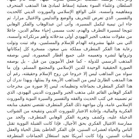
السلطان وعلماء السوء بعملية إسقاط لمبادئ هذا المذهب المنحرف
ومفاهيمه وأسسه، على الواقع الإسلامي والموروث الديني كالحديث
والتفسير، الذي تعرض للتحريف والوضع والتدليس والاغتيال مرارا، ثم
جاء ابن تيمية ليكمل المسيرة، وأتى ابن عبدالوهاب والفكر الوهابي
تتويجا لمسيرة التطرف والهدم، تحت مسمى إحياء معالم الدين، جاعلا
من مقولات مذهب الجبر اليهودي أولى مدخلاته وأهم مرتكزاته وأسسه،
التي بنى عليها مشروعه الهدام للإسلام والمسلمين، وقد تبنت وتولت
رعاية هذا الفكر المتطرف مملكة بني سعود، مسخرة كل إمكاناتها
وثرواتها لنشره وتعميمه على جميع أقطار المعمورة، ليس بوصفه
المذهب الرسمي للدولة - كما فعل الأمويون من قبل - بل بوصفه
الصورة الحقيقية الوحيدة للدين الإسلامي والمجتمع المسلم، وإن ما
سواه من المذاهب ليس إلا خروجا عن روح الإسلام وحقيقته، رغم أن
هذا المذهب الطارئ ليس من المذاهب الأربعة ولا يمثلها، وبهذا ندرك أن
هذا الفكر المتطرف بجماعاته وتنظيماته، ليس إلا صورة من مخرجات
الفكر الوهابي القائم على مذهب الجبر والموروث الديني اليهودي، الذي
تم تضمينه في كتب الحديث والفقه والتفسير والسيرة النبوية والموروث
الإسلامي عامة، وأن مواجهة ذلك الفكر المتطرف تقتضي تجفيف منابعه
الفكرية والمالية، وإعادة الاعتبار للموروث الديني وتنقيحه من الشوائب
الدخيلة عليه، وكشف وتعرية الفكر الوهابي المتطرف، والحد من
ممارسة الاغتيال الفكري بحق الأجيال، فإذا كانت القنبلة النووية تقتل
الناس والحياة لعشرات السنين، فإن الفكر الخاطئ يقتل الحياة والعقل
لمئات السنين، وإذا كانت أمريكا تجيد استغلال الجماعات المتطرفة