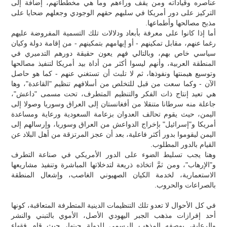
عناصره وقياداته ومن يقف وراءهم وما هي مخططاتهم، إضافة إلى
التركيز على دور أمريكا في سلبهم حقهم الوجودي وجعلهم ضحايا على
مذبح مصالحها وأطماعها.
أما إذا كانوا على معرفة بأبعاد ودلالات تلك التسمية المفروضة عليهم
رغما عنهم، مقابل تمكينهم - أو إيهامهم بتمكينهم - من إقامة دولة وكيان
سياسي خاص بهم، وبالتالي فهم يعون حقيقة دورهم التدميري في
المنطقة العربية، وأنهم ليسوا أكثر من أداة بيد أمريكا لتنفيذ مصالحها
وتوسيع هيمنتها ونفوذها، ثم لا تلبث أن تستغني عنهم - كما هو حاصل
الآن - وكما سعت من قبل للتخلص من أسلافهم تنظيم "القاعدة"، وها
هي تعيد إنتاج ذات الفكر والتنظيم المتطرف، تحت مسمى "داعش"،
جاعلة منه سرطانا متنقلا من أفغانستان إلى العراق وسوريا وصولا إلى
اليمن، حيث يقوم تحالف العدوان بزعامة السعودية ورعاية ومساعدة
أمريكا و"إسرائيل" بإخراج الدواعش من العراق وسوريا، وإرسالهم إلى
اليمن ليقوموا بدور أكثر فاعلية، بعد أن عجز المرتزقة من أهل البلاد عن
القيام بالدور المطلوب.
وهنا يجب تسليط الضوء على الدور الأمريكي في صناعة التطرف
و"الإرهاب"، ومن ثمَّ اتخاذه ذريعة لتدخلاتها المباشرة وتنفيذ مشاريعها
الاستعمارية، لخدمة الكيان الصهيوني الغاصب، وإشعال المنطقة
بالصراعات والحروب.
في كل الأحوال لا تعدو تلك التنظيمات الدينية المتطرفة المتعاقبة، كونها
أحد إفرازات مذهب الجبر اليهودي الأصل، الأموي بالتبني والنشر
والرعاية، بوصفه المذهب الرسمي للدولة حينها، حيث قام فقهاء