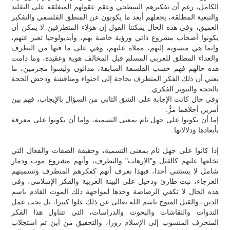
الكامل، رغم أن تفكيرهم السطحي وعقم عقولهم المنغلقة على التقليد
والتبعية المطلقة، يجعلهم أبعد ما يكونون عن المنطق الفلسفي والتفكير
العميق، وفي هذه الحال يمكننا القول إن هؤلاء المتطرفين لا يمكن أن
يكونوا أصحاب مشروع ذاتي ورؤية خاصة بهم، وأيديولوجيا تعبر عنهم،
وإنما هي منسوبة إليهم، مملاة عليهم، وهي على ما فيها من التطرف
والعداء المطلق للعربي المسلم قبل المخالف هوية وعقيدة، وما دامت
هذه حالهم فهم حسب الفلسفة السابقة، مدانون وليسوا مجرمين، ما
يعني أن ذلك الفكر المتطرف بحاجة إلى احتواء ومناقشة ودحض الحجة
بالحجة والتنوير الفكري.
وفي حال كانت الإجابة على الشق الثاني من السؤال بالإيجاب، فهم بين
أمرين أحلاهما مرٌّ.
إما أن يكونوا على جهل تام بمعنى التسمية، وإما أن يكونوا على معرفة
بأبعادها ودلالاتها.
إذا كانوا على جهل تام بمعنى التسمية، وحقيقة الصفات والفعال التي
تخلعها عليهم كالقتل و"الإرهاب" والتطرف، وأنهم مشروع موت ودمار
شامل لا يستثني أحدا، فبهذا نعرف أنهم كفكرهم المتطرف وتسميتهم
العرجاء، نبت طارئ ودخيل على البيئة العربية والفكر الإسلامي، وفي
هذه الحال لا تكفي الرصاصة وحدها لمواجهة ذلك الموت القادم باسم
الدين، والقتل المتوج باسم الله تعالى عن ذلك علوا كبيرا، بل يجب عمل
الندوات والنقاشات والبحوث والدراسات، التي تتناول هذا الفكر
المنحرف المنسوب إلى الإسلام زورا، والتحقيق من أين تم استجلاب