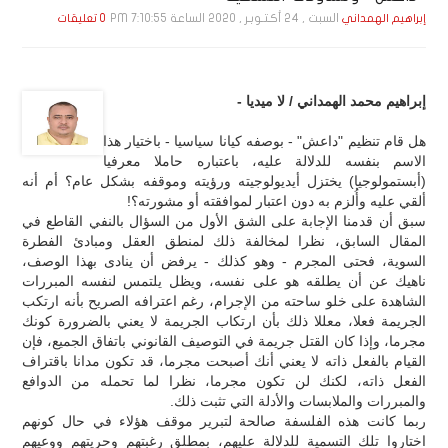
السبت , 24 أكـتـوبـر , 2020 الساعة 7:10:55 PM
إبراهيم الهمداني
0 تعليقات
إبراهيم محمد الهمداني / لا ميديا -
هل قام تنظيم "داعش" - بوصفه كيانا سياسيا - باختيار هذا
الاسم بنفسه للدلالة عليه، باعتباره حاملا معرفيا
(أبستمولوجيا) يختزل أيديولوجيته ورؤيته وموقفه بشكل عام؟ أم أنه
ألقي عليه وأُلزم به دون اعتبار لموافقته أو مشورته؟!
سبق أن قدمنا الإجابة على الشق الأول من السؤال بالنفي القاطع في
المقال السابق، نظرا لمخالفة ذلك لمنطق العقل ومبادئ الفطرة
السوية، فحتى المجرم - وهو كذلك - يرفض أن ينادى بهذا الوصف،
ناهيك عن أن يطلقه هو على نفسه، ويظل يلتمس لنفسه المبررات
الشاهدة على خلو ساحته من الإجرام، رغم اعترافه الصريح بأنه ارتكب
الجريمة فعلا، معللا ذلك بأن ارتكاب الجريمة لا يعني بالضرورة كونك
مجرما، وإذا كان القتل جريمة في التوصيف القانوني باتفاق الجميع، فإن
القيام بالفعل ذاته لا يعني أنك أصبحت مجرما، قد تكون مدانا باقتراف
الفعل ذاته، لكنك لن تكون مجرما، نظرا لما تحمله من الدوافع
والمبررات والملابسات والأدلة التي تثبت ذلك.
ربما كانت هذه الفلسفة صالحة لتبرير موقف هؤلاء في حال كونهم
اختاروا تلك التسمية للدلالة عليهم، بمطلق رغبتهم وحريتهم ووعيهم