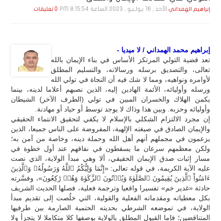
الأحد , 16 يـولـيـو , 2023 الساعة 8:15:54 PM
إبراهيم الهمداني
0 تعليقات
إبراهيم محمد الهمداني / لا ميديا -
تعد قضية التولي المرتكز الأساس في بناء الإيمان بالله
تعالى، والتصديق برسله ورسالاته، والتسليم المطلق
لأوامره ونواهيه، ومما لا شك فيه أن النجاة في تولي الله
ورسله وأوليائه، الأئمة الهادين إليه، الذين نصبهم أعلاما لدينه، بينما
يكمن الهلاك والخسران المبين في تولي (الطرف الآخر) الشيطان
وأوليائه وحزبه. وبين هذا وذاك لا يوجد توسط أو حياد أو مهادنة.
إن مجرد الالتزام الشكلي بالإسلام لا يكفي لتحقيق الانتماء الحقيقي
والإيمان الصادق في صيغته الإلهية، المفروضة على الناس جميعا، الذين
يزعمون في مجملهم أنهم أهل الله وحملة دينه، وخاصة من آمن به؛
ولكن معظمهم سرعان ما يسقطون في نفاقهم عند أول خطوة في
مسار إثبات صدق الإيمان الحقيقي، ألا وهي مبدأ الولاية، الذي نصت
عليه الآية الكريمة، في قوله تعالى: «إِنَّمَا وَلِيُّكُمُ ٱللَّهُ وَرَسُولُهُۥ وَٱلَّذِينَ
ءَامَنُواْ ٱلَّذِينَ يُقِيمُونَ ٱلصَّلَوٰةَ وَيُؤۡتُونَ ٱلزَّكَوٰةَ وَهُمۡ رَٰكِعُونَ»، وفسَّرته
حادثة «غدير خم» تفسيرا واقعيا وترجمة فعلية، فصلها الحديث الشريف
بكل معطياته ومقدماته الفعلية والقولية، التي خلُصت إلى تقديم مبدأ
الولاية، في تموضعه الشرطي بحديته الحتمية الصارمة بين طرفيها
المتناقضين؛ فإما القبول المطلق بالولاية بوصفها كلا متكاملا لا يتجزأ ولا