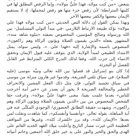
يتبعض: «من كنت مولاه، فهذا عليٌّ مولاه»، وإما الرفض المطلق لها في
كليتها المترابطة؛ لأن رفض جزء منها هو رفض لمجملها، إذ لا يستقيم
الإيمان ببعضها والكفر ببعضها الآخر.
وبهذا يمكن القول إن دلالة النص الحديثي «من كنت مولاه فهذا علي
مولاه» تؤكد طبيعة الارتباط التلازمي -في مبدأ التولي المتسلسل- بين
الله ورسوله وصالح المؤمنين، المخصوص بصفته «يتلوه شاهد منه»،
المشهور بفعله «الذين يقيمون الصلاة ويؤتون الزكاة وهم راكعون»،
المنصوص باسمه والإشارة إليه «فهذا علي...»، وليس سواه، يمثل
الامتداد الطبيعي لمبدأ الولاية، الذي يتوقف عليه قبول الإيمان وتحقق
الانتماء إلى حزب الله، وفقا لذلك التدرج الكلي المترابط غير القابل
للفصل أو التجزئة.
إذا كان بنو إسرائيل قد فصلوا بين الله تعالى ونبيَّه موسى (عليه
السلام)، في سياق تلقي الشريعة، وقدموا غير هارون منزلة من موسى
في سياق تجسيد التولي، فإن مثل ذلك الفعل المشين والانحراف
الخطير والمخالفة الصريحة لا يجوز أن يصدر عن «خير أمة أخرجت
للناس» بعدما علمت يقينا، معنى «فهذا عليٌّ مولاه»، وعرفت حقا
الشخص المخصوص من بين «الذين يقيمون الصلاة ويؤتون الزكاة وهم
راكعون»، وشهدت حقيقة التطابق الحضوري/ الوجودي المكنَّى عنه في
آية المباهلة، بقوله تعالى: «وأنفسنا وأنفسكم»، كما شاهدت ونقلت لمن
بعدها: «الإيمان كله»، وقد برز «للشرك كله»، وغيرها من المواقف
العظيمة التي غيرت مسار التاريخ وأعلنت ميلاد العهد الجديد القائم على
الهدى والحق والخير والنور على يد خير خلق الله أجمعين وخاتم أنبيائه