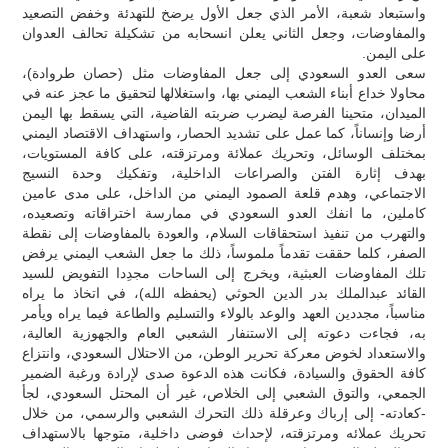
واستبعاد شعبة، الأمر الذي جعل الأول يرضخ للتهدئة وخفض التصعيد
والمفاوضات، وجعل الثاني يعلن انسحابه من تشكيلة تحالف العدوان
على اليمن.
سعى العدو السعودي إلى جعل المفاوضات مثل (حصان طروادة)،
محاولا خداع أبناء الشعب اليمني بها، واستغلالها لتحقيق ما عجز عنه في
الميدان، متحينا الفرصة ليضرب ضربته القاضية، التي يسقط بها اليمن
أرضا وإنساناً، كما عمل على تشديد الحصار، واستهداف الاقتصاد اليمني
بمختلف الوسائل، وتحريك عملائة ومرتزقته، على كافة المستويات،
بهدف إثارة الفتن والصراعات الداخلية، وتفكيك وحدة النسيج
الاجتماعي، وهدم قلعة الصمود اليمني من الداخل، على مدى عامين
كاملين، ما انفك العدو السعودي في ممارسة اختراقاته وتصعيده،
والتهرب من تنفيذ استحقاقات السلام، والعودة بالمفاوضات إلى نقطة
الصفر، كلما حققت تقدماً ملموساً، ذلك ما جعل الشعب اليمني يرفض
تلك المفاوضات العبثية، ويخرج إلى الساحات مجدِدا التفويض للسيد
القائد عبدالملك بدر الدين الحوثي (يحفظه الله)، في اتخاذ ما يراه
مناسباً، مجددين العهد والوعد بالولاء والتسليم والطاعة فيما يراه ويأمر
به، فجاءت دعوته إلى الاستنفار الشعبي العام والجهوزية العالية،
والاستعداد لخوض معركة تحرير الوطن، من الاحتلال السعودي، وانتزاع
كافة الحقوق والسيادة، فكانت هذه الدعوة صدى لإرادة ورغبة الضمير
الجمعي، والتوق الشعبي إلى الخلاص، غير أن المحتل السعودي، لجأ
-كعادته- إلى إرباك وعرقلة ذلك التحرك الشعبي والرسمي، من خلال
تحريك عملائه ومرتزقته، لإحداث فوضى داخلية، متوجها بالاستهداف