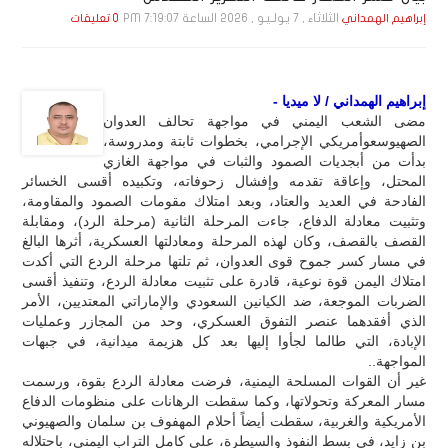
الثلاثاء , 7 يـولـيـو , 2026 الساعة 7:19:07 PM
إبراهيم الهمداني
0 تعليقات
إبراهيم الهمداني / لا ميديا -
مضى الشعب اليمني في مواجهة تحالف العدوان
الصهيوسعوأمريكي الإجرامي، بخطوات ثابتة ومدروسة،
بدأت من أبجديات الصمود والثبات في مواجهة الغازي
المحتل، وإعاقة تقدمه وإفشال زحوفاته، وتكبيده أقسى الخسائر
الفادحة في العديد والعتاد، وبعد امتلاك مقومات الصمود والمقاومة،
وتثبيت معادلة الدفاع، جاءت المرحلة الثانية (مرحلة الرد)، ومقابلة
القصف بالقصف، وكان لهذه المرحلة ومعادلتها العسكرية، أثرها البالغ
في مسار كسر جموح قوى العدوان، ثم تلتها مرحلة الردع التي أكدت
امتلاك اليمن قوة نوعية، قادرة على تثبيت معادلة الردع، وتنفيذ أقسى
الضربات الموجعة، ضد الكيانين السعودي والإماراتي المعتديين، الأمر
الذي أفقدهما عنصر التفوق العسكري، وحد من المجازر وعمليات
الإبادة، التي طالما لجأوا إليها بعد كل هزيمة ميدانية، في جبهات
المواجهة..
غير أن القوات المسلحة اليمنية، فرضت معادلة الردع بقوة، ورسمت
مسار المعركة وتحولاتها، وكما سقطت الرهانات على منظومات الدفاع
الأمريكية والغربية، سقطت أيضاً أحلام المهفوف بن سلمان والصهيوني
بن زايد، في بسط النفوذ والسيطرة، على كامل التراب اليمني، باحتلاله