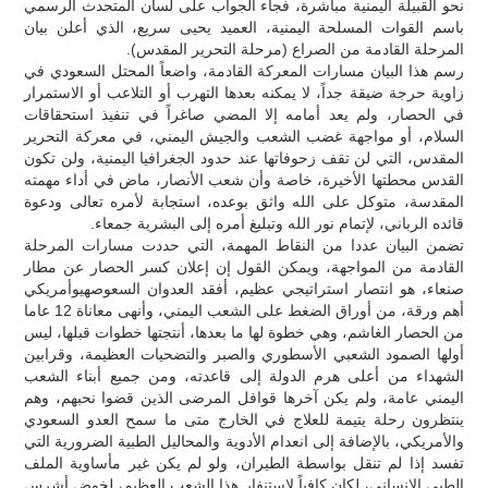
نحو القبيلة اليمنية مباشرة، فجاء الجواب على لسان المتحدث الرسمي
باسم القوات المسلحة اليمنية، العميد يحيى سريع، الذي أعلن بيان
المرحلة القادمة من الصراع (مرحلة التحرير المقدس).
رسم هذا البيان مسارات المعركة القادمة، واضعاً المحتل السعودي في
زاوية حرجة ضيقة جداً، لا يمكنه بعدها التهرب أو التلاعب أو الاستمرار
في الحصار، ولم يعد أمامه إلا المضي صاغراً في تنفيذ استحقاقات
السلام، أو مواجهة غضب الشعب والجيش اليمني، في معركة التحرير
المقدس، التي لن تقف زحوفاتها عند حدود الجغرافيا اليمنية، ولن تكون
القدس محطتها الأخيرة، خاصة وأن شعب الأنصار، ماض في أداء مهمته
المقدسة، متوكل على الله واثق بوعده، استجابة لأمره تعالى ودعوة
قائده الرباني، لإتمام نور الله وتبليغ أمره إلى البشرية جمعاء.
تضمن البيان عددا من النقاط المهمة، التي حددت مسارات المرحلة
القادمة من المواجهة، ويمكن القول إن إعلان كسر الحصار عن مطار
صنعاء، هو انتصار استراتيجي عظيم، أفقد العدوان السعوصهيوأمريكي
أهم ورقة، من أوراق الضغط على الشعب اليمني، وأنهى معاناة 12 عاما
من الحصار الغاشم، وهي خطوة لها ما بعدها، أنتجتها خطوات قبلها، ليس
أولها الصمود الشعبي الأسطوري والصبر والتضحيات العظيمة، وقرابين
الشهداء من أعلى هرم الدولة إلى قاعدته، ومن جميع أبناء الشعب
اليمني عامة، ولم يكن آخرها قوافل المرضى الذين قضوا نحبهم، وهم
ينتظرون رحلة يتيمة للعلاج في الخارج متى ما سمح العدو السعودي
والأمريكي، بالإضافة إلى انعدام الأدوية والمحاليل الطبية الضرورية التي
تفسد إذا لم تنقل بواسطة الطيران، ولو لم يكن غير مأساوية الملف
الطبي الإنساني، لكان كافياً لاستنفار هذا الشعب العظيم، لخوض أشرس