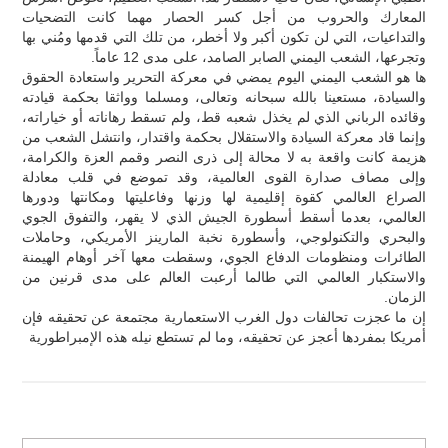
المعارك والحروب من أجل كسر الحصار مهما كانت التضحيات
والتداعيات، التي لن تكون أكبر ولا أخطر، من تلك التي قدمها ومُني بها
وتجرعها، الشعب اليمني الصابر الصامد، على مدى 12 عاماً.
ها هو الشعب اليمني اليوم يمضي في معركة التحرير واستعادة الحقوق
والسيادة، مستعينا بالله سبحانه وتعالى، ومسلما وواثقا بحكمة قيادته
وقائده الرباني الذي لم يخذل شعبه قط، ولم تسقط رهاناته أو خياراته،
وإنما قاد معركة السيادة والاستقلال بحكمة واقتدار، وانتشل الشعب من
هزيمة كانت واقعة به لا محالة إلى ذرى النصر وقمم العزة والكرامة،
وإلى مصاف صدارة القوى العالمية، وقد تموضع في قلب معادلة
الصراع العالمي كقوة إقليمية لها وزنها وفاعليتها ومكانتها ودورها
العالمي، بعدما أسقط أسطورة الجيش الذي لا يقهر، والتفوق الجوي
والبحري والتكنولوجي، وأسطورة نخبة المارينز الأمريكي، وحاملات
الطائرات ومنظومات الدفاع الجوي، وسقطت معها آخر أوهام الهيمنة
والاستكبار العالمي التي طالما أرعبت العالم على مدى قرنين من
الزمان.
إن ما عجزت تحالفات دول الغرب الاستعمارية مجتمعة عن تحقيقه فإن
أمريكا بمفردها أعجز عن تحقيقه، وما لم تستطع نيله هذه الإمبراطورية