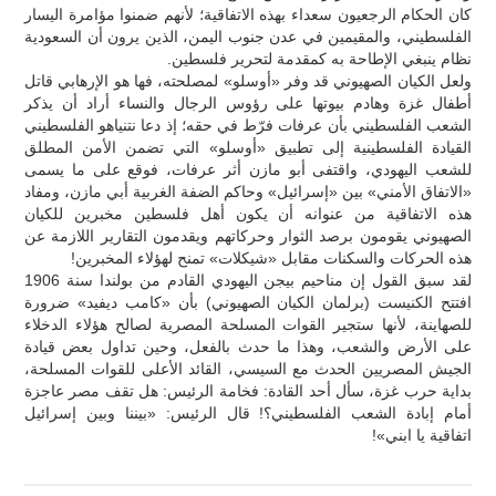
كان الحكام الرجعيون سعداء بهذه الاتفاقية؛ لأنهم ضمنوا مؤامرة اليسار
الفلسطيني، والمقيمين في عدن جنوب اليمن، الذين يرون أن السعودية
نظام ينبغي الإطاحة به كمقدمة لتحرير فلسطين.
ولعل الكيان الصهيوني قد وفر «أوسلو» لمصلحته، فها هو الإرهابي قاتل
أطفال غزة وهادم بيوتها على رؤوس الرجال والنساء أراد أن يذكر
الشعب الفلسطيني بأن عرفات فرّط في حقه؛ إذ دعا نتنياهو الفلسطيني
القيادة الفلسطينية إلى تطبيق «أوسلو» التي تضمن الأمن المطلق
للشعب اليهودي، واقتفى أبو مازن أثر عرفات، فوقع على ما يسمى
«الاتفاق الأمني» بين «إسرائيل» وحاكم الضفة الغربية أبي مازن، ومفاد
هذه الاتفاقية من عنوانه أن يكون أهل فلسطين مخبرين للكيان
الصهيوني يقومون برصد الثوار وحركاتهم ويقدمون التقارير اللازمة عن
هذه الحركات والسكنات مقابل «شيكلات» تمنح لهؤلاء المخبرين!
لقد سبق القول إن مناحيم بيجن اليهودي القادم من بولندا سنة 1906
افتتح الكنيست (برلمان الكيان الصهيوني) بأن «كامب ديفيد» ضرورة
للصهاينة، لأنها ستجير القوات المسلحة المصرية لصالح هؤلاء الدخلاء
على الأرض والشعب، وهذا ما حدث بالفعل، وحين تداول بعض قيادة
الجيش المصريين الحدث مع السيسي، القائد الأعلى للقوات المسلحة،
بداية حرب غزة، سأل أحد القادة: فخامة الرئيس: هل تقف مصر عاجزة
أمام إبادة الشعب الفلسطيني؟! قال الرئيس: «بيننا وبين إسرائيل
اتفاقية يا ابني»!