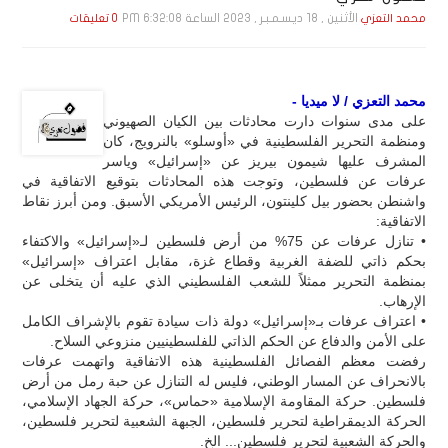
الأثنين , 18 ديـسـمـبـر , 2023 الساعة 6:32:08 PM
محمد التعزي
0 تعليقات
محمد التعزي / لا ميديا -
على مدى سنوات دارت محادثات بين الكيان الصهيوني
ومنظمة التحرير الفلسطينية في «أوسلو» بالنرويج، كان
المشرف عليها شيمون بيريز عن «إسرائيل» وياسر
عرفات عن فلسطين، وتوجت هذه المحادثات بتوقيع الاتفاقية في
واشنطن بحضور بيل كلينتون، الرئيس الأمريكي الأسبق. ومن أبرز نقاط
الاتفاقية:
• تنازل عرفات عن 75% من أرض فلسطين لـ«إسرائيل» والاكتفاء
بحكم ذاتي للضفة الغربية وقطاع غزة، مقابل اعتراف «إسرائيل»
بمنظمة التحرير ممثلاً للشعب الفلسطيني الذي عليه أن يتخلى عن
الإرهاب.
• اعتراف عرفات بـ«إسرائيل» دولة ذات سيادة تقوم بالإشراف الكامل
على الأمن والدفاع عن الحكم الذاتي للفلسطينيين منزوعي السلاح.
رفضت معظم الفصائل الفلسطينية هذه الاتفاقية واتهمت عرفات
بالانحراف عن المسار الوطني، فليس له التنازل عن حبة رمل من أرض
فلسطين. حركة المقاومة الإسلامية «حماس»، حركة الجهاد الإسلامي،
الحركة الديمقراطية لتحرير فلسطين، الجبهة الشعبية لتحرير فلسطين،
والحركة الشعبية لتحرير فلسطين... الخ.