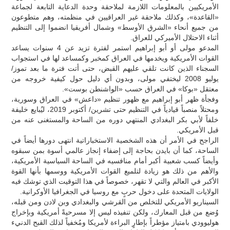
الأمريكيين بالمعلومات اللازمة لملاحقة وحدة الدعاية التابعة لجماعة
«القاعدة»، وكذلك ملاحقة غير العراقيين في منظمته، وهم متطوعون
من جميع أنحاء «الشرق الأوسط» وشمال أفريقيا انضموا إلى التنظيم
أثناء الاحتلال الأميركي للعراق.
المدعو مولى أو أبو إبراهيم استمر لفترة تزيد عن 4 سنوات يساعد
القوات الأمريكية ويخدمها في العراق كمخبر وكمساعد لها في استجواب
السجناء الذين كانت تلقي عليهم القبض، حتى أتت فترة ما بعد تموز/
يوليو 2008 ليختفي مولى، وبدون أي دليل حول كيفية خروجه من
معتقل «بوكا» في العراق حسب «الواشنطن بوست».
وفجأة ظهر أبو إبراهيم مع ظهور تنظيم «داعش» في العراق وسورية،
ومحتلاً منصباً قيادياً في التنظيم حتى تشرين/ أكتوبر 2019، ليُبايع خليفة
خلفاً لأبي بكر البغدادي المنتهي دوره من الساحة والمستغنى عنه من
قبل الأمريكي.
الراجح في الأمر أن هذه الشخصية الاستخباراتية انتهى دورها أيضاً في
الساحة، كما أن بايدن بحاجة إلى إضفاء إنجاز عالمي أسوة بمن سبقوه
وأيضاً كسب شعبية أكبر أمام منافسيه في الساحة السياسية الأمريكية،
والأهم من ذلك هو زيادة لتلميع القوات الأمريكية ووسمها بأنها القوة
الأكبر في العالم والتي لا تقهر، خصوصاً في هذا التوقيت الذي توشك فيه
الولايات المتحدة على دخول حربٍ مع روسيا في الجغرافيا الأوكرانية.
السيناريو الأمريكي للتخلص من القرشي والبغدادي وبن لادن ومن قبله،
وُضع من قبل المعارك، ولكن تنفيذه ليس إلا مسرحيةً أمريكية وبإخراج
هوليوودي بامتياز مؤطراً بإطارٍ البراءة لأمريكا ومُخفياً لذلك القبح الدنيء