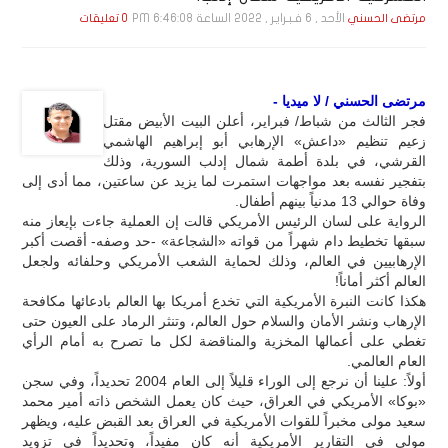
الأحد , 6 فـبـرايـر , 2022 الساعة 6:46:08 PM
مرتضى الحسني
0 تعليقات
مرتضى الحسني / لا ميديا -
فجر الثالث من شباط/ فبراير، أعلن البيت الأبيض مقتل
زعيم تنظيم «داعش» الإرهابي أبو إبراهيم الهاشمي
القرشي، في بلدة أطمة شمال إدلب السورية، وذلك
بتفجير نفسه بعد مواجهات استمرت لما يزيد عن ساعتين، مما أدى إلى
وفاة حوالي 13 مدنياً بينهم أطفال.
الرواية على لسان الرئيس الأمريكي قالت إن العملية جاءت بإيعاز منه
سبقها تخطيط دام شهراً من قواته «الشجاعة» -حد وصفه- أقصت أكبر
الإرهابيين في العالم، وذلك لحماية الشعب الأمريكي وحلفائه ولجعل
العالم أكثر أماناً!
هكذا كانت النبرة الأمريكية التي تخدع أمريكا بها العالم بادعائها مكافحة
الإرهاب ونشر الأمان والسلام حول العالم، وتنثر الرماد على العيون حتى
تغطي على أعمالها المخزية والمناقضة لكل ما تصرح به أمام الرأي
العام العالمي.
أولاً: علينا أن نرجع إلى الوراء قليلاً إلى العام 2004 تحديداً، وفي سجن
«بوكا» الأمريكي في العراق، حيث كان يعمل الشخص ذاته أمير محمد
سعيد مولى مخبراً للقوات الأمريكية في العراق بعد القبض عليه، ويظهر
مولى في التقارير الأمريكية أنه كان مفيداً، وتحديداً في تزويد