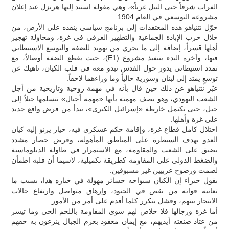
الفرات شرقاً حتى النيل غرباً»، وهي مقولة استند إليها هرتزل عند إعلان
مشروعه التوسعي في العام 1904.
حوّل نتنياهو هذه المعتقدات إلى برنامج سياسي ينفذه على الأرض، من
خلال حرب الإبادة الجماعية والتطهير العرقي في غزة، ومحاولة تهجير
أهلها قسراً، إضافة إلى ما يجري من تهويد للضفة والتوسع الاستيطاني
فيها، وآخره البدء بتنفيذ مشروع (E1)، حيث يقطع الضفة أوصالاً، مع
تمدد استيطاني يدور حول القدس تبدو معه في قلب الكيان، ناهيك عن
توسعٍ يمتد إلى لبنان وسورية حالياً وما وراءهما لاحقاً.
عبّر نتنياهو عن ذلك حين قال بأنه في مهمة روحية وتاريخية من أجل
الشعب اليهودي، وهو يصف مهمته بأنها «مهمة أجيال» تتسلمها جيلاً إلى
جيل، حتى تكتمل خارطة «إسرائيل الكبرى»، تبدأ من فرض واقع جديد
على غزة وأهلها.
احتلال كامل قطاع غزة، وإقامة حكم عسكري فيه، خيار يرنو إليه كيان
العدو بهدف السيطرة على المناطق المأهولة، وفرض حصار مشدد
يضيق على الشعب والمقاومة، مع الاستمرار في طاولة الدبلوماسية
والضغط الدولي على المقاومة كطريقة تكميلية، لاسيما أن قلبه اطمأن
لصمت ورضوخ عربيين غير مسبوقين.
يقول خبراء إن الكيان سيواجه خسائر مهولة في خياره هذا، بسبب ما
تعانيه قواته من نقص في الجنود، وإرهاق متواصل وارتفاع حالات
الانتحار بينهم، وفشل يتكرر كلما أقدم على أمر من الأمور.
أما غزة ورجالها فلا خلاص لهم سوى المقاومة باللحم الحي وما تيسر
من عتاد صنعته أيديهم، مع إيمان معقود بعزم الجبال ينزعون به حقهم