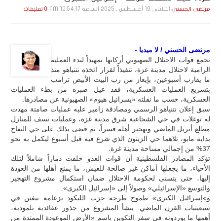
الثلاثاء , 19 أغـسـطـس , 2025 الساعة 12:54:17 AM
مرتضى الحسني
0 تعليقات
مرتضى الحسني / لا ميديا -
تجمع قوات الاحتلال الصهيوني أركانها تمهيداً لبدء العملية
الرامية لاحتلال مدينة غزة، تنفيذاً لقرار اتخذه نتنياهو منذ
ما يقارب أسبوعين، بإيعاز من رب البيت الأبيض ترامب
بتسريع العمليات العسكرية، فقد عيل صبره من بطء العمليات
العسكرية، حسب ما نقلته «يسرائيل هيوم» الصهيونية عن مصادرها.
سبق إعلان نتنياهو الرسمي ومصادقة زامير عليه عمليات صامتة مهدت
له توغلات في حي الشجاعية شرق مدينة غزة، وعمليات نسف للمنازل
مطلع أبريل الماضي وتهجير أهله قسراً، ثم قضى بذلك على حي التفاح
بداية مايو، تلاهما حي الزيتون الذي شرع فيه قبل أسبوع ليكمل به نحو
37% من إجمالي مساحة مدينة غزة.
تؤكد المصادر الفلسطينية أن قوات العدو خلفت دماراً شاملاً لتلك
الأحياء، ما يجعلها أماكن غير صالحة للعيش، ما يمنع أهلها من العودة
إليها، حتى يتسنى لحكومة الاحتلال ضمان استكمال مشروع التهجير
والتوسع «الإسرائيلي» وصولاً إلى «إسرائيل الكبرى».
و»إسرائيل الكبرى» طموح طرحه حزب الليكود بزعامة بيغين في
سبعينيات القرن الماضي. ينشأ المشروع من جذور عقائدية تلمودية،
أهمها ما يوردونه في سفر التكوين باسم «الأرض الموعودة الممتدة من