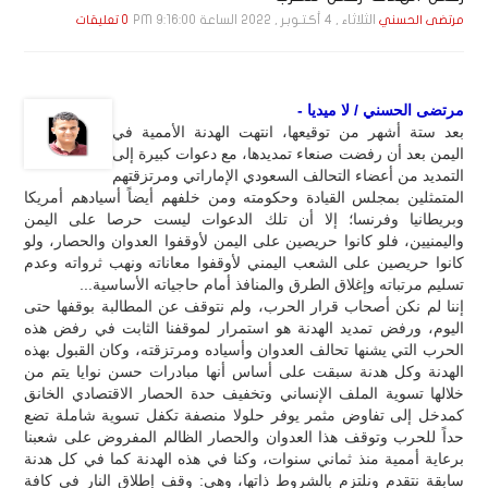
الثلاثاء , 4 أكـتـوبـر , 2022 الساعة 9:16:00 PM
مرتضى الحسني
0 تعليقات
مرتضى الحسني / لا ميديا -
بعد ستة أشهر من توقيعها، انتهت الهدنة الأممية في
اليمن بعد أن رفضت صنعاء تمديدها، مع دعوات كبيرة إلى
التمديد من أعضاء التحالف السعودي الإماراتي ومرتزقتهم
المتمثلين بمجلس القيادة وحكومته ومن خلفهم أيضاً أسيادهم أمريكا
وبريطانيا وفرنسا؛ إلا أن تلك الدعوات ليست حرصا على اليمن
واليمنيين، فلو كانوا حريصين على اليمن لأوقفوا العدوان والحصار، ولو
كانوا حريصين على الشعب اليمني لأوقفوا معاناته ونهب ثرواته وعدم
تسليم مرتباته وإغلاق الطرق والمنافذ أمام حاجياته الأساسية...
إننا لم نكن أصحاب قرار الحرب، ولم نتوقف عن المطالبة بوقفها حتى
اليوم، ورفض تمديد الهدنة هو استمرار لموقفنا الثابت في رفض هذه
الحرب التي يشنها تحالف العدوان وأسياده ومرتزقته، وكان القبول بهذه
الهدنة وكل هدنة سبقت على أساس أنها مبادرات حسن نوايا يتم من
خلالها تسوية الملف الإنساني وتخفيف حدة الحصار الاقتصادي الخانق
كمدخل إلى تفاوض مثمر يوفر حلولا منصفة تكفل تسوية شاملة تضع
حداً للحرب وتوقف هذا العدوان والحصار الظالم المفروض على شعبنا
برعاية أممية منذ ثماني سنوات، وكنا في هذه الهدنة كما في كل هدنة
سابقة نتقدم ونلتزم بالشروط ذاتها، وهي: وقف إطلاق النار في كافة