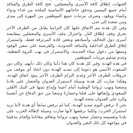
الجبهات، إطلاق كافة الأسرى والمعتقلين، فتح كافة الطرق والمنافذ
أمام جميع اليمنيين وتدفق حاجاتهم الأساسية الملحة من غذاء ودواء
وكساء ووقود، وصرف مرتبات جميع الموظفين من المهرة إلى ميدي
ومن صعدة إلى عدن.
وفي كل هدنة يتم الاتفاق عليها كان التزامنا يقابل من الطرف الآخر
بخرق وقف إطلاق النار، واختزال ملف الأسرى والمعتقلين بمقايضة
أسرى دول التحالف وأسيادهم وبعض قادة المرتزقة فقط، واستمرار
إغلاق الطرق الداخلية والمنافذ الحدودية، والقرصنة على سفن الوقود
ومنعها من دخول ميناء الحديدة، والاستمرار في نهب الثروة النفطية،
وعدم تسليم مرتبات الموظفين.
في هذه الهدنة وفي كل هدنة كان هذا دأبنا وكان ذلك دأبهم، وكان دور
المبعوث الأممي هو دعوتنا إلى تمديد الهدنة دون اتخاذ أي موقف من
خروقات الطرف الآخر وعدم التزام الطرف الآخر ببنود اتفاق الهدنة.
وهكذا صارت كل هدنة وسيلة لاستمرار العدوان والحصار على بلادنا
وشعبنا ونهب ثرواتنا الوطنية أمام أعيننا وإيداع ثمنها في البنك الأهلي
السعودي وإنفاقها على قتلنا وحصارنا ومنعنا من حق الدفاع عن أنفسنا
والرد على العدوان بحجة الهدنة.
نحن لا نرفض اليوم تمديد الهدنة، كما لم نرفض سابقاً أي هدنة لأننا نريد
استمرار الحرب؛ ولكننا نرفضها لأنها صارت وسيلة لإطالة الحرب على
بلدنا وتقسيمه وحصار شعبنا ونهب ثرواتنا وتفاقم معاناتنا وإلجام بندقيتنا
في مواجهة كل ذلك البغي والعدوان.