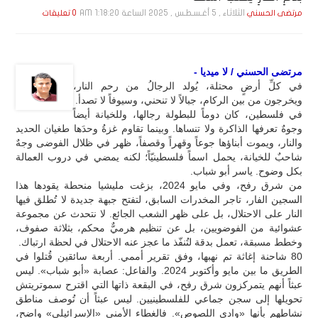
الثلاثاء , 5 أغـسـطـس , 2025 الساعة 1:18:20 AM
مرتضى الحسني
0 تعليقات
مرتضى الحسني / لا ميديا -
في كلِّ أرضٍ محتلة، يُولد الرجالُ من رحم النار،
ويخرجون من بين الركام، جبالاً لا تنحني، وسيوفاً لا تصدأ.
في فلسطين، كان دوماً للبطولة رجالها، وللخيانة أيضاً
وجوهٌ تعرفها الذاكرة ولا تنساها. وبينما تقاوم غزةُ وحدَها طغيان الحديد
والنار، ويموت أبناؤها جوعاً وقهراً وقصفاً، ظهر في ظلال الفوضى وجهٌ
شاحبٌ للخيانة، يحمل اسماً فلسطينيّاً؛ لكنه يمضي في دروب العمالة
بكل وضوح. ياسر أبو شباب.
من شرق رفح، وفي مايو 2024، بزغت مليشيا منحطة يقودها هذا
السجين الفار، تاجر المخدرات السابق، لتفتح جبهة جديدة لا تُطلق فيها
النار على الاحتلال، بل على ظهر الشعب الجائع. لا نتحدث عن مجموعة
عشوائية من الفوضويين، بل عن تنظيم هرميٌّ محكم، بثلاثة صفوف،
وخطط مسبقة، تعمل بدقة لتُنفّذ ما عجز عنه الاحتلال في لحظة ارتباك.
80 شاحنة إغاثة تم نهبها، وفق تقرير أممي. أربعة سائقين قُتلوا في
الطريق ما بين مايو وأكتوبر 2024. والفاعل: عصابة «أبو شباب». ليس
عبثاً أنهم يتمركزون شرق رفح، في البقعة ذاتها التي اقترح سموتريتش
تحويلها إلى سجن جماعي للفلسطينيين. ليس عبثاً أن تُوصف مناطق
نشاطهم بأنها «وادي اللصوص». فالغطاء الأمني «الإسرائيلي» واضح،