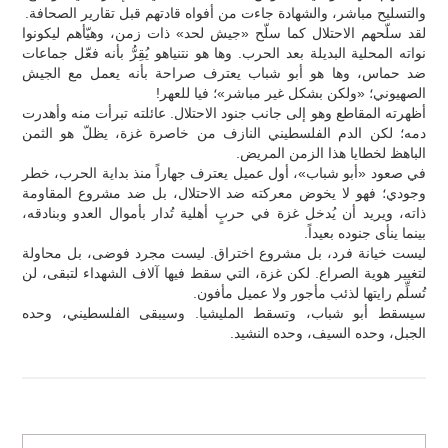
والتسليح مباشر، والشهادة جاءت من أفواه قادتهم قبل تقارير الصحافة.
لقد سلّحهم الاحتلال كما سلّح «جيش لحد» ذات زمن، وهيّأهم ليكونوا
نواته المحلية البديلة بعد الحرب. وها هو نتنياهو يُقِرُّ بأنه فعّل جماعات
ضد حماس، وها هو أبو شباب يعترف صراحة بأنه يعمل مع الجيش
الصهيوني؛ «ولكن بشكل غير مباشر»؛ فيا للعهر!
أظهرته المقاطع وهو إلى جانب جنود الاحتلال. عائلته تبرأت منه وأهدرت
دمه؛ لكن الدم الفلسطيني النازف من خاصرة غزة، يظلّ هو الثمن
الباهظ لخطايا هذا الزمن المريض.
في صعود «أبو شباب»، أول عميل يعترف جهاراً منذ بداية الحرب، خطر
وجودي؛ فهو لا يخوض معركته ضد الاحتلال، بل ضد مشروع المقاومة
ذاته، ويريد أن يُدخل غزة في حربٍ أهلية تُدار بأموال العدو وبنادقه،
بينما ينأى جنوده بعيداً.
ليست خيانة فرد، بل مشروع اختراق. ليست مجرد فوضى، بل محاولة
لتغيير هوية الصراع. لكن غزة، التي سقط فيها آلاف الشهداء لتبقى، لن
تُسلِّم رايتها لذئب مأجور ولا عميل مأفون.
سيسقط أبو شباب، وتسقط المليشيا. وسيبقى الفلسطيني، وحده
الجبل، وحده السيف، وحده النشيد.