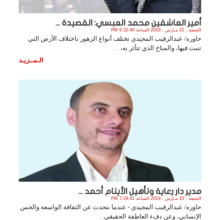
أمير العاشقين محمد العبسي: القصيدة ...
الجمعة , 22 مـارس , 2019 الساعة 6:32:46 PM
حاوره/ عبدالرقيب المجيدي تختلف أنواع الزهور باختلاف الأرض التي
تنبت فيها، والمناخ الذي تتأثر به، . .
الـمــزيـد
مدير دار رعاية وتأهيل الأيتام أحمد ...
الجمعة , 15 مـارس , 2019 الساعة 7:24:41 PM
حاوره/ عبدالرقيب المجيدي - عندما نتحدث عن الثقافة الواسعة والحس
الإنساني، وعن دفء العاطفة الحقيقي. .