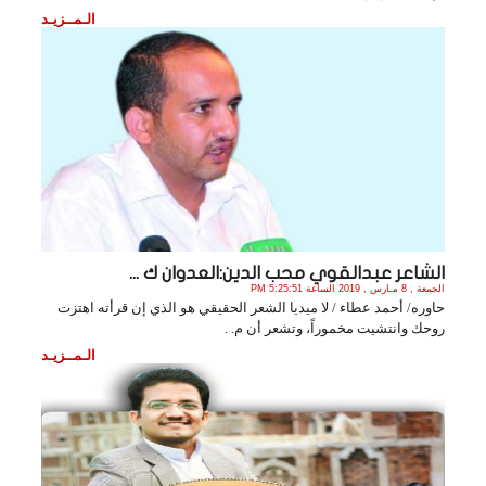
الـمــزيـد
الشاعر عبدالقوي محب الدين:العدوان ك ...
الجمعة , 8 مـارس , 2019 الساعة 5:25:51 PM
حاوره/ أحمد عطاء / لا ميديا الشعر الحقيقي هو الذي إن قرأته اهتزت
روحك وانتشيت مخموراً، وتشعر أن م. .
الـمــزيـد