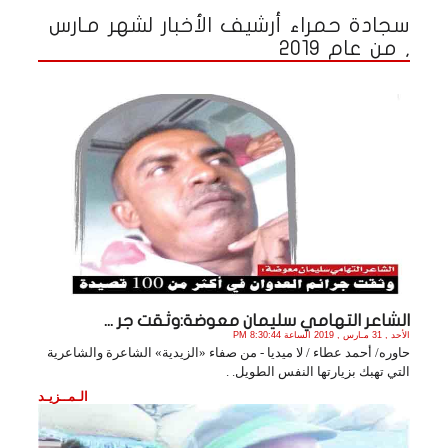
سجادة حمراء أرشيف الأخبار لشهر مـارس
, من عام 2019
الشاعر التهامي سليمان معوضة:وثقت جر ...
الأحد , 31 مـارس , 2019 الساعة 8:30:44 PM
حاوره/ أحمد عطاء / لا ميديا - من صفاء «الزيدية» الشاعرة والشاعرية
التي تهبك بزيارتها النفس الطويل. .
الـمــزيـد