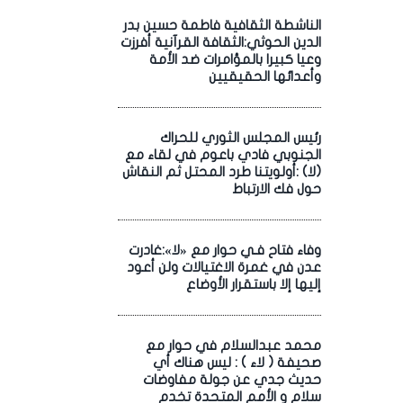
الناشطة الثقافية فاطمة حسين بدر
الدين الحوثي:الثقافة القرآنية أفرزت
وعيا كبيرا بالمؤامرات ضد الأمة
وأعدائها الحقيقيين
رئيس المجلس الثوري للحراك
الجنوبي فادي باعوم في لقاء مع
(لا) :أولويتنا طرد المحتل ثم النقاش
حول فك الارتباط
وفاء فتاح فـي حوار مع «لا»:غادرت
عدن في غمرة الاغتيالات ولن أعود
إليها إلا باستقرار الأوضاع
محمد عبدالسلام في حوار مع
صحيفة ( لاء ) : ليس هناك أي
حديث جدي عن جولة مفاوضات
سلام و الأمم المتحدة تخدم