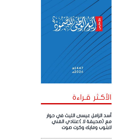
الأكـثر قـراءة
أسد الزامل عيسى الليث في حوار
مع (صحيفة لا ):عتادي الفني
لابتوب ومايك وكرت صوت