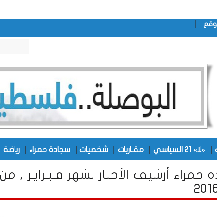
|
وقع
|
|
|
|
|
|
«لا» 21 السياسي
مقـاربات
شخصيات
سجادة حمراء
رياضة
 حمراء أرشيف الأخبار لشهر فـبـرايـر , من