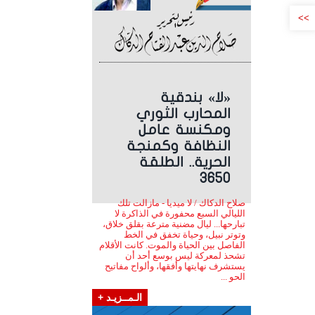
>>
«لا» بندقية
المحارب الثوري
ومكنسة عامل
النظافة وكمنجة
الحرية.. الطلقة
3650
صلاح الدكاك / لا ميديا - مازالت تلك
الليالي السبع محفورة في الذاكرة لا
تبارحها... ليال مضنية مترعة بقلق خلاق،
وتوتر نبيل، وحياة تخفق في الخط
الفاصل بين الحياة والموت. كانت الأقلام
تشحذ لمعركة ليس بوسع أحد أن
يستشرف نهايتها وأفقها، وألواح مفاتيح
الحو ...
الـمــزيـد +