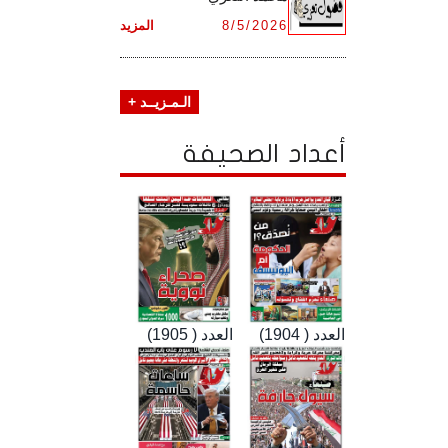
8/5/2026
المزيد
الـمـزيــد +
أعداد الصحيفة
العدد ( 1904)
العدد ( 1905)