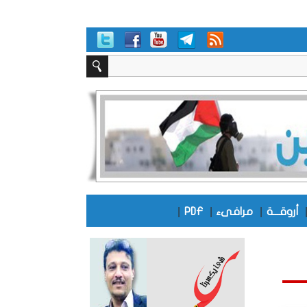
|
|
|
أروقـــة
مرافىء
PDF