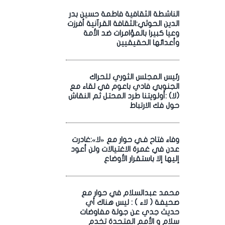
الناشطة الثقافية فاطمة حسين بدر
الدين الحوثي:الثقافة القرآنية أفرزت
وعيا كبيرا بالمؤامرات ضد الأمة
وأعدائها الحقيقيين
رئيس المجلس الثوري للحراك
الجنوبي فادي باعوم في لقاء مع
(لا) :أولويتنا طرد المحتل ثم النقاش
حول فك الارتباط
وفاء فتاح فـي حوار مع «لا»:غادرت
عدن في غمرة الاغتيالات ولن أعود
إليها إلا باستقرار الأوضاع
محمد عبدالسلام في حوار مع
صحيفة ( لاء ) : ليس هناك أي
حديث جدي عن جولة مفاوضات
سلام و الأمم المتحدة تخدم