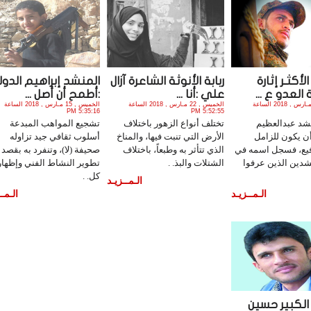
أكثـر إثارة
ربابة الأنوثة الشاعرة آزال
المنشد إبراهيم الدول
لعدو ع ...
علي :أنا ...
:أطمح أن أصل ...
الخميس , 29 مـارس , 2018 الساعة
الخميس , 22 مـارس , 2018 الساعة
الخميس , 15 مـارس , 2018 الساعة
5:35:16 PM
5:52:55 PM
د عبدالعظيم
تختلف أنواع الزهور باختلاف
تشجيع المواهب المبدعة
ن يكون للزامل
الأرض التي تنبت فيها، والمناخ
أسلوب ثقافي جيد تزاوله
فيع، فسجل اسمه في
الذي تتأثر به وطبعاً، باختلاف
صحيفة (لا)، وتنفرد به بقصد
دين الذين عرفوا
الشتلات والبذ. .
تطوير النشاط الفني وإظهار
كل. .
الـمــزيـد
الـمــزيـد
الـمــ
الكبير حسين