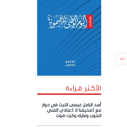
>>
الأكـثر قـراءة
أسد الزامل عيسى الليث في حوار
مع (صحيفة لا ):عتادي الفني
لابتوب ومايك وكرت صوت