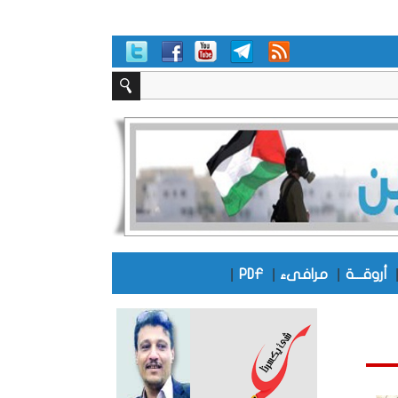
|
|
|
أروقـــة
مرافىء
PDF