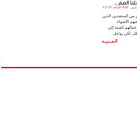
نا المم ...
الخميس , 8 مـارس , 2018 الساعة 5:17:37
ر من المنشدين الذين
هم الأضواء،
مالهم الفنية إلى
، لكن زوامل . .
الـمــزيـد