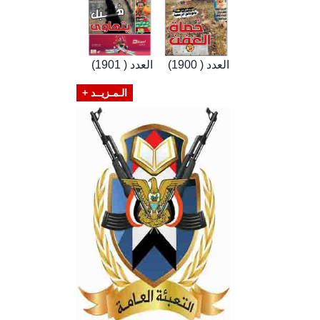
العدد ( 1900)
العدد ( 1901)
الـمـزيــد +