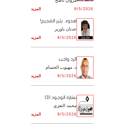
مروان ناصح
أرشيف شهر ديـسـمـبـر ,
8/5/2026
المزيد
أرشيف شهر نـوفـمـبـر ,
هدوءٌ.. يثير الضجيج!
أرشيف شهر ديـسـمـبـر ,
عدنان باوزير
8/5/2026
المزيد
الرد واجب
د. مهيوب الحسام
8/5/2026
المزيد
بشارة الوجود (3)
محمد التعزي
8/5/2026
المزيد