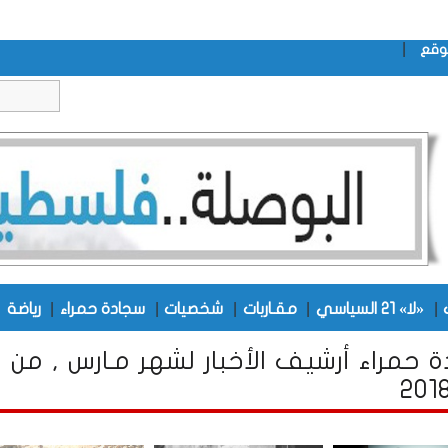
|
وقع
|
|
|
|
|
|
«لا» 21 السياسي
مقـاربات
شخصيات
سجادة حمراء
رياضة
 حمراء أرشيف الأخبار لشهر مـارس , من