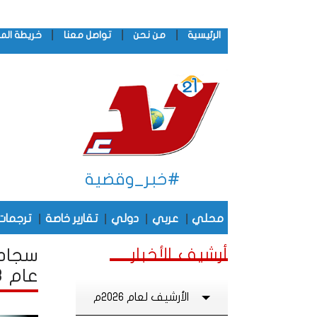
|
|
|
الرئيسية
من نحن
تواصل معنا
خريطة الم
#خبر_وقضية
|
|
|
|
محلي
عربي
دولي
تقارير خاصة
ترجمات
أرشيف الأخبار
سجادة
عام 2018
الأرشيف لعام 2026م