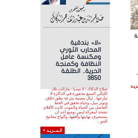
ة
«لا» بندقية
المحارب الثوري
ومكنسة عامل
النظافة وكمنجة
الحرية.. الطلقة
3650
زيـد
صلاح الدكاك / لا ميديا - مازالت تلك
الليالي السبع محفورة في الذاكرة لا
تبارحها... ليال مضنية مترعة بقلق خلاق،
وتوتر نبيل، وحياة تخفق في الخط
الفاصل بين الحياة والموت. كانت الأقلام
تشحذ لمعركة ليس بوسع أحد أن
يستشرف نهايتها وأفقها، وألواح مفاتيح
الحو ...
الـمــزيـد +