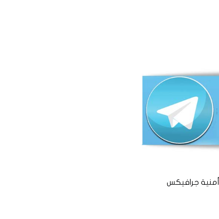
منية جرافيكس