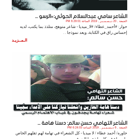
الشاعر سامي عبدالسلام الحوثي:«الرسو ...
الجمعة , 20 ديـسـمـبـر , 2019 الساعة 6:29:01 PM
حوار: #أحمد_عطاء/ #لا_ميديا - شاعر متوهج، متلذذ بما يكتب، لديه
إحساس راق في الكتابة، ويعد نموذجا . .
الـمــزيـد
الشاعر التهامي حسن سالم: دسنا هامة ...
الجمعة , 6 ديـسـمـبـر , 2019 الساعة 6:24:03 PM
حاوره/ أحمد عطاء / لا ميديا - كل الشعراء في تهامة لهم ثقلهم الخاص
ولهم باع في كل ما ذهبوا إليه، ف. .