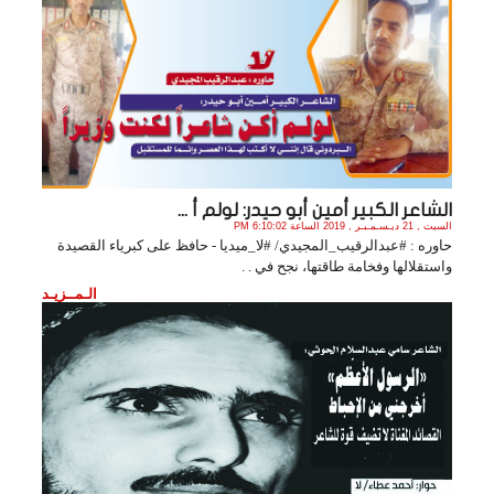
الشاعر الكبير أمين أبو حيدر: لولم أ ...
السبت , 21 ديـسـمـبـر , 2019 الساعة 6:10:02 PM
حاوره : #عبدالرقيب_المجيدي/ #لا_ميديا - حافظ على كبرياء القصيدة
واستقلالها وفخامة طاقتها، نجح في . .
الـمــزيـد