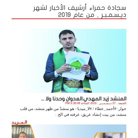
سجادة حمراء أرشيف الأخبار لشهر
ديـسـمـبـر , من عام 2019
المنشد زيد المهدي:العدوان وحدنا ولا ...
الجمعة , 27 ديـسـمـبـر , 2019 الساعة 6:38:08 PM
حوار: #أحمد_عطاء / #لا_ميديا - هو منشدٌ من ظهر منشد، من قلب
منشد، من بيت إنشاد عريق، عرفته في الح. .
الـمــزيـد