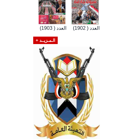
العدد ( 1902)
العدد ( 1903)
الـمـزيــد +