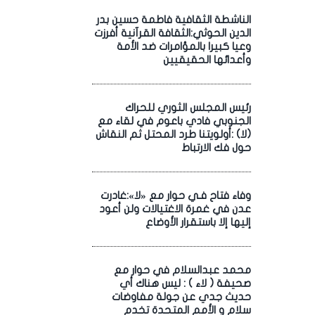
الناشطة الثقافية فاطمة حسين بدر
الدين الحوثي:الثقافة القرآنية أفرزت
وعيا كبيرا بالمؤامرات ضد الأمة
وأعدائها الحقيقيين
رئيس المجلس الثوري للحراك
الجنوبي فادي باعوم في لقاء مع
(لا) :أولويتنا طرد المحتل ثم النقاش
حول فك الارتباط
وفاء فتاح فـي حوار مع «لا»:غادرت
عدن في غمرة الاغتيالات ولن أعود
إليها إلا باستقرار الأوضاع
محمد عبدالسلام في حوار مع
صحيفة ( لاء ) : ليس هناك أي
حديث جدي عن جولة مفاوضات
سلام و الأمم المتحدة تخدم