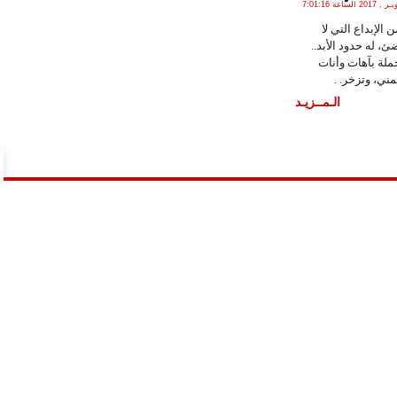
الأحد , 1 أكـتـوبـر , 2017 الساعة 7:01:16
 الإبداع التي لا
، له حدود الأبد..
لة بآهات وأنات
ني، وتزخر. .
الـمــزيـد