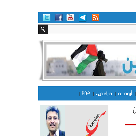
|
|
|
أروقـــة
مرافىء
PDF