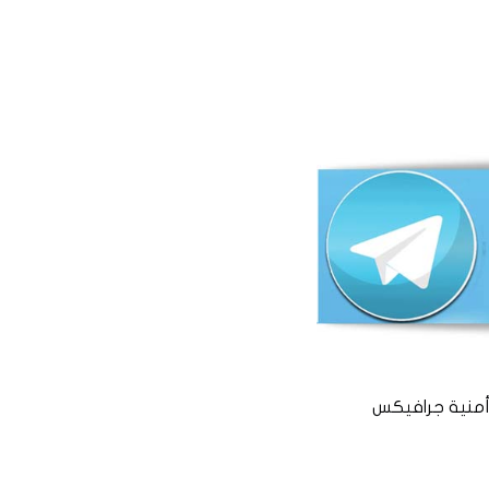
منية جرافيكس