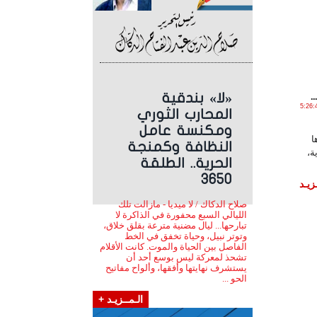
.
«لا» بندقية
أكـتـوبـر , 2017 الساعة 5:26:49
المحارب الثوري
ومكنسة عامل
ا
النظافة وكمنجة
ة،
الحرية.. الطلقة
3650
زيـد
صلاح الدكاك / لا ميديا - مازالت تلك
الليالي السبع محفورة في الذاكرة لا
تبارحها... ليال مضنية مترعة بقلق خلاق،
وتوتر نبيل، وحياة تخفق في الخط
الفاصل بين الحياة والموت. كانت الأقلام
تشحذ لمعركة ليس بوسع أحد أن
يستشرف نهايتها وأفقها، وألواح مفاتيح
الحو ...
الـمــزيـد +