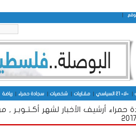
|
وقع
|
|
|
|
|
|
«لا» 21 السياسي
مقـاربات
شخصيات
سجادة حمراء
رياضة
 حمراء أرشيف الأخبار لشهر أكـتـوبـر , من