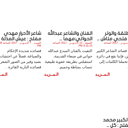
لقة والوتر
الفنان والشاعر عبدالله
شاعر الأحرار مهدي
فتحي متاش ...
الحواتي:مهما ...
مفلح : عيش المذلة ..
الأربعاء , 25 أكـتـوبـر , 2017 الساعة
الجمعة , 13 أكـتـوبـر , 2017 الساعة
السبت , 7 
PM
6:31:15 PM
 قصائد الشاعر الكبير
التقيت بالفنان المبدع عبدالله
قصائده شديدة الإحكام
 فإننا نقع في دائرة
حواتي في صنعاء القديمة،
والصياغة، فضلاً عن احتشاده
تحملنا الكلمات إلى
استقبلني بطريقة عفوية طبيعية
بصيد وفير من الصور الشعري
.
تنساب بساطة وحميم. .
قصائده النارية الفائرة . .
الـمــزيـد
الـمــزيـد
الـمــ
الكبير محمد
ح : كلٍ ...