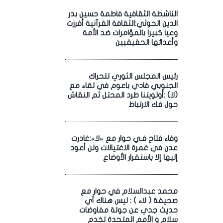
الناشطة الثقافية فاطمة حسين بدر
الدين الحوثي:الثقافة القرآنية أفرزت
وعيا كبيرا بالمؤامرات ضد الأمة
وأعدائها الحقيقيين
رئيس المجلس الثوري للحراك
الجنوبي فادي باعوم في لقاء مع
(لا) :أولويتنا طرد المحتل ثم النقاش
حول فك الارتباط
وفاء فتاح فـي حوار مع «لا»:غادرت
عدن في غمرة الاغتيالات ولن أعود
إليها إلا باستقرار الأوضاع
محمد عبدالسلام في حوار مع
صحيفة ( لاء ) : ليس هناك أي
حديث جدي عن جولة مفاوضات
سلام و الأمم المتحدة تخدم