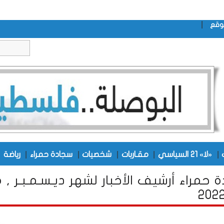
|
وقع
|
|
|
|
|
|
«لا» 21 السياسي
مقـاربات
شخصيات
سجادة حمراء
رياضة
 حمراء أرشيف الأخبار لشهر ديـسـمـبـر , 