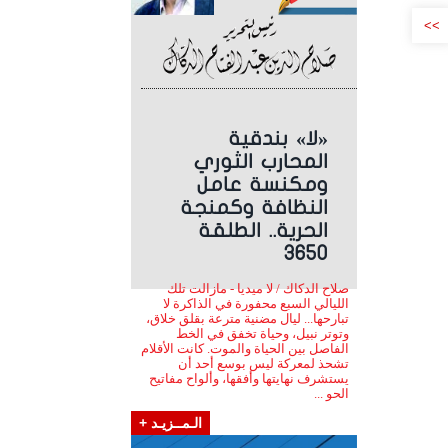
>>
«لا» بندقية
المحارب الثوري
ومكنسة عامل
النظافة وكمنجة
الحرية.. الطلقة
3650
صلاح الدكاك / لا ميديا - مازالت تلك
الليالي السبع محفورة في الذاكرة لا
تبارحها... ليال مضنية مترعة بقلق خلاق،
وتوتر نبيل، وحياة تخفق في الخط
الفاصل بين الحياة والموت. كانت الأقلام
تشحذ لمعركة ليس بوسع أحد أن
يستشرف نهايتها وأفقها، وألواح مفاتيح
الحو ...
الـمــزيـد +