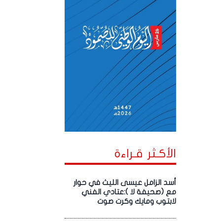
الأكـثر قـراءة
أسد الزامل عيسى الليث في حوار
مع (صحيفة لا ):عتادي الفني
لابتوب ومايك وكرت صوت