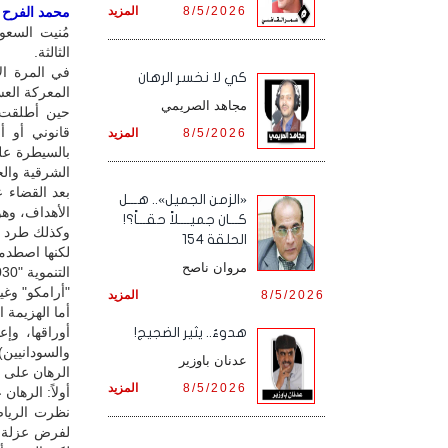
8/5/2026
المزيد
محمد الفرح / 
مُنيت السعو
الثالثة.
في المرة ال
كي لا نخسر الرهان
المعركة العس
مجاهد الصريمي
قانوني أو أ
8/5/2026
المزيد
بالسيطرة عل
الشرقية والجن
بعد القضاء ع
«الزمن الجميل».. هـــل
الأهداف، وهو
كـــان جميــــلاً حقـــاً؟!
وكذلك طرد ال
الحلقة 154
لكنها اصطدم
مروان ناصح
"أرامكو" وغير
8/5/2026
المزيد
أما الهزيمة 
أوراقها، وإ
هدوءٌ.. يثير الضجيج!
والسودانيين
عدنان باوزير
الرهان على م
8/5/2026
المزيد
أولاً: الرها
نظرت الرياض 
لفرض عزلة، م