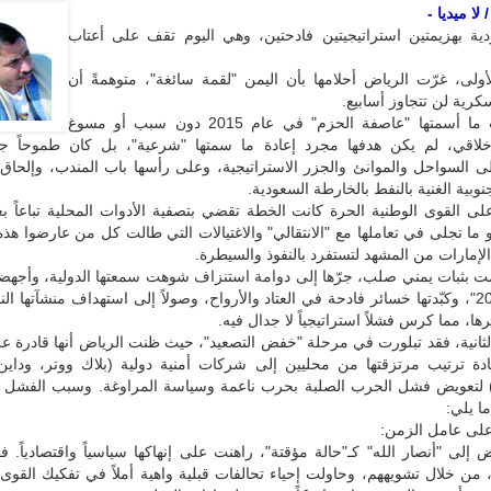
لا ميديا -
دية بهزيمتين استراتيجيتين فادحتين، وهي اليوم تقف على أعتاب
أولى، غرّت الرياض أحلامها بأن اليمن "لقمة سائغة"، متوهمةً أن
كرية لن تتجاوز أسابيع.
حين أطلقت ما أسمتها "عاصفة الحزم" في عام 2015 دون سبب أو مسوغ
خلاقي، لم يكن هدفها مجرد إعادة ما سمتها "شرعية"، بل كان طموحاً جيو
ى السواحل والموانئ والجزر الاستراتيجية، وعلى رأسها باب المندب، وإلحاق
وبية الغنية بالنفط بالخارطة السعودية.
لى القوى الوطنية الحرة كانت الخطة تقضي بتصفية الأدوات المحلية تباعاً ب
 ما تجلى في تعاملها مع "الانتقالي" والاغتيالات التي طالت كل من عارضوا هذه 
إمارات من المشهد لتستفرد بالنفوذ والسيطرة.
ت بثبات يمني صلب، جرّها إلى دوامة استنزاف شوهت سمعتها الدولية، وأجهضت
التنموية "2030"، وكبّدتها خسائر فادحة في العتاد والأرواح، وصولاً إلى استهداف منشآتها 
ها، مما كرس فشلاً استراتيجياً لا جدال فيه.
الثانية، فقد تبلورت في مرحلة "خفض التصعيد"، حيث ظنت الرياض أنها قادرة ع
عادة ترتيب مرتزقتها من محليين إلى شركات أمنية دولية (بلاك ووتر، وداي
) لتعويض فشل الحرب الصلبة بحرب ناعمة وسياسة المراوغة. وسبب الفشل ال
ا يلي:
ن على عامل الزمن:
إلى "أنصار الله" كـ"حالة مؤقتة"، راهنت على إنهاكها سياسياً واقتصادياً.
ن خلال تشويههم، وحاولت إحياء تحالفات قبلية واهية أملاً في تفكيك القوى 