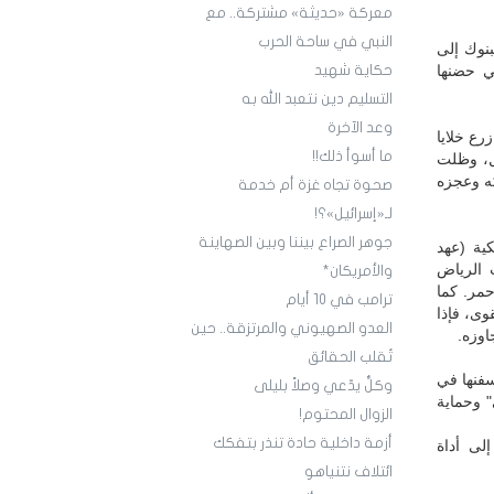
معركة «حديثة» مشتركة.. مع
النبي في ساحة الحرب
بنوك إلى
ي حضنها
حكاية شهيد
التسليم دين نتعبد الله به
‏وعد الآخرة
رع خلايا
ما أسوأ ذلك!!
صل، وظلت
ستهلاكه وعجزه
صحوة تجاه غزة أم خدمة
لـ«إسرائيل»؟!
‏جوهر الصراع بيننا وبين الصهاينة
كية (عهد
 الرياض
والأمريكان*
حمر. كما
‏ترامب في 10 أيام
وى، فإذا
العدو الصهيوني والمرتزقة.. حين
اوزه.
تُقلب الحقائق
فنها في
وكلٌّ يدّعي وصلاً بليلى
" وحماية
الزوال المحتوم!
أزمة داخلية حادة تنذر بتفكك
لى أداة
ائتلاف نتنياهو