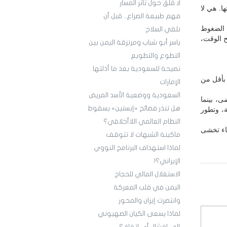
لا قلق حول تأثر المسار
ا. هي لا
فهم طبيعة الصراع.. قبل أن
 الضغوط
نلقي السلاح
ح الوقت،
ياسر أبو شباب ومرتزقة اليمن بين
التطوع والتطويع
نصيحة للسعودية بعد ما أذلتها
 بأقل من
الإمارات
السعودية ووضعية الأسد المريض
ي وقت مضى، بينما
هل تنذر فضائح «إبستين» بسقوط
ة، وتطور
النظام العالمي اللاأخلاقي؟
عاء تخشى
ماكينة الشبهات لا تتوقف
لماذا استهداف البرنامج النووي
الإيراني؟!
‏الاستغلال المالي للحجاج
اليمن في قلب المعركة
‏لماذا يسعى الكيان الصهيوني