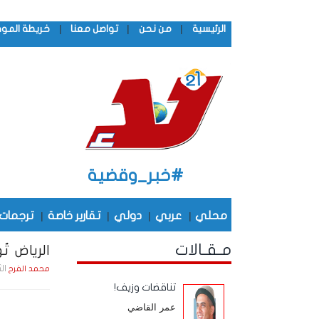
|
|
|
الرئيسية
من نحن
تواصل معنا
خريطة المو
#خبر_وقضية
محلي
|
عربي
|
دولي
|
تقارير خاصة
|
ترجمات
مـقـالات
الرياض ت
الثلاثاء , 7 ي
محمد الفرح
تناقضات وزيف!
عمر القاضي