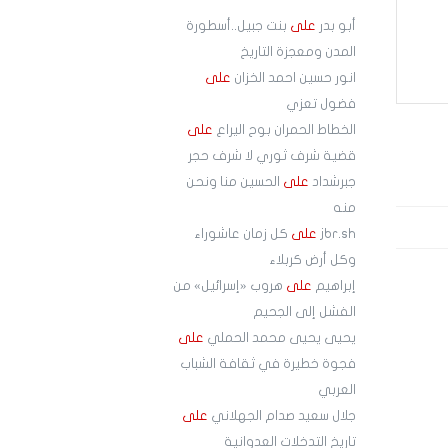
أبو بدر
على
بنت جبيل..أسطورة
المدن ومعجزة التاريخ
انور حسين احمد الخزان
على
فضول تعزي
الخطاط الحمران بوح اليراع
على
قضية شرف ثوري لا شرف حجر
جبرشداد
على
الحسين منا ونحن
منه
jbr.sh
على
كل زمان عاشوراء
وكل أرض كربلاء
إبراهيم
على
هروب «إسرائيل» من
الفشل إلى الجحيم
يحيى يحيى محمد الحملي
على
فجوة خطيرة في ثقافة الشباب
العربي
جلال سعيد صدام الجهلاني
على
تاريخ التدخلات العدوانية