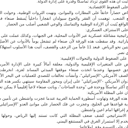
بت أن هذه القوى تزداد تماسكاً وقدرة على إدارة الدولة.
ن على الضغوط الاقتصادية:
ض حصاراً خانقاً على المطارات والموانئ، ونهبت الثروات الوطنية، وحولت ال
ع الشعب. توهمت أن الفقر والجوع سيولدان انفجاراً داخلياً يُسقط صنعاء ف
بالواقع يُثبت أن الإرادة الوطنية والتماسك والوعي الشعبي أصلب من الحصار.
ان على الاستنزاف العسكري:
اتيجية مشاغلة عسكرية عبر الأدوات المحلية، في الجبهات، وكذلك عملت على ز
باراتية. وقد سقطت هذه الورقة لأن صنعاء لم تنشغل يوماً بالأدوات عن الأ
عيناها شاخصتين نحو الرياض. فبعد 11 عاماً من الزحف والقصف، أثبت هذا الأسلوب ا
 نصر.
 على الضغوط الدولية والتحولات الإقليمية:
 على المتغيرات الإقليمية والدولية، معلقة آمالاً كبيرة على الإدارة الأمري
ق خصومها. وعندما اتخذت صنعاء موقفها المبدئي المساند لغزة، انخرطت
صف الأمريكي-"الإسرائيلي"، وأنشأت تحالفات للتصدي للعمليات في البحر الأ
ان الأمريكي -"الإسرائيلي" على إيران ومحور المقاومة سينتهي بكسر هذه الق
أكثر تماسكاً ووحدة في "وحدة الساحات"، وباتت صنعاء لاعباً إقليمياً لا يمكن تج
ان على المظلة الأمريكية:
ه الورقة وتهاوت أسطورة الحماية الغربية عندما عجزت واشنطن عن تأمين س
اية قواعدها في الخليج، وعجزت عن فك الحصار على موانئ العدو "الإسرائيلي
 إغراقها امام اعين واشنطن.
الاستراتيجي كشف ضعف المظلة التي كانت تستند إليها الرياض، وحولها إ
خدم إلا استمرار الغرق في المستنقع اليمني.
ان على التسوية وفق إملاءاتها: