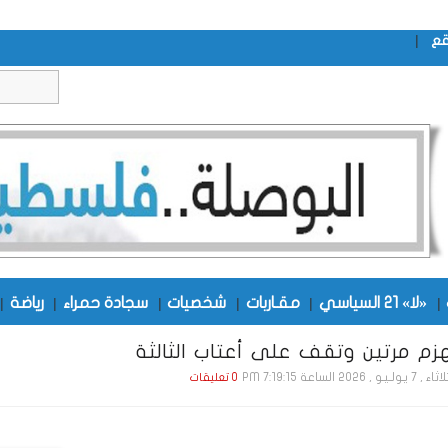
|
قع
|
«لا» 21 السياسي
|
مقـاربات
|
شخصيات
|
سجادة حمراء
|
رياضة
|
ُهزم مرتين وتقف على أعتاب الثالثة
ـولـيـو , 2026 الساعة 7:19:15 PM
0 تعليقات