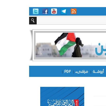
أروقـــة
|
مرافىء
|
PDF
|