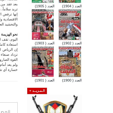
بعد عقد من 
العدد ( 1904)
العدد ( 1905)
تريد سلاماً،
إنها ترفض ا
الاقتصادية 
والتحشيد ال
نحو الهزيمة ال
اليوم، تقف ا
العدد ( 1902)
العدد ( 1903)
استعادة كامل
تزداد صنعاء 
القوة الصارو
ولم يعد أمام
خسارة أي ش
العدد ( 1900)
العدد ( 1901)
الـمـزيــد +
المصد