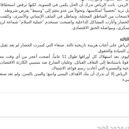
الزمن، باتت الرياض تدرك أن الحل يكمن في التسوية، لكنها ترفض استحقاقاته
 بل تريد "تحصيناً" لمكاسبها، وتحولاً من عدو معتدٍ إلى "وسيط" يفرض شروطه.
لانسحاب من المناطق المحتلة، وتماطل في الملف الإنساني والأسرى، وكثفت
والحصار وأثارت المشاكل الداخلية واصبحت تستخدم "عملية السلام" شماعة لرب
عسكري، ومواصلة الخنق الاقتصادي.
ثالثة
لرياض على أعتاب هزيمة تاريخية ثالثة. صنعاء التي كسرت الحصار لم تعد تقبل
 السيادة والحقوق.
إن الرياض اليوم، بعد استهلاك كل أوراقها طوال 11 عاماً، أضحت أعجز من أ
قوةً باستنادها إلى التفاف القبائل، وغليان الشارع ضد مسببي الكارثة الاقتصادي
خية والمسيرة التي أعادت رسم قواعد الاشتباك.
 الرياض إلا أن تدرك أن بنك الأهداف اليمني واسع؛ والسن بالسن، ولم تعد صن
يء.
ر
محمد الفرح