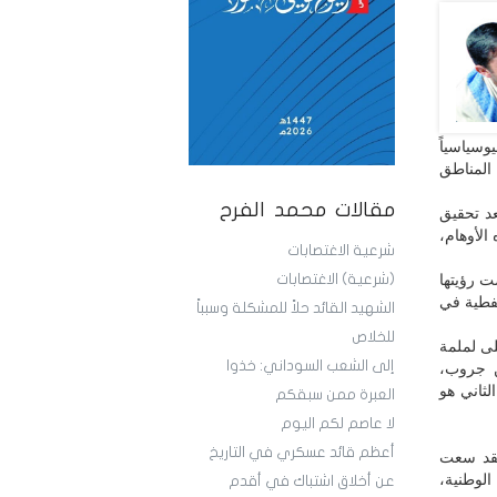
سياسياً
 المناطق
مقالات محمد الفرح
عد تحقيق
الأوهام،
شرعية الاغتصابات
 رؤيتها
(شرعية) الاغتصابات
النفطية في
الشهيد القائد حلاً للمشكلة وسبباً
للخلاص
لى لملمة
إلى الشعب السوداني: خذوا
ن جروب،
ثاني هو
العبرة ممن سبقكم
لا عاصم لكم اليوم
أعظم قائد عسكري في التاريخ
 فقد سعت
الوطنية،
عن أخلاق اشتباك في أقدم