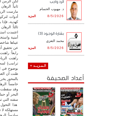
لكن الزمن أث
الرد واجب
ثانياً: الرها
د. مهيوب الحسام
مارست الريا
8/5/2026
المزيد
أدوات لتركي
كهدية، فإذا 
ثالثاً: الره
اعتمدت استر
بشارة الوجود (3)
أمنية واستخ
محمد التعزي
عن تحقيق أي
8/5/2026
المزيد
رابعاً: راهنت
راهنت الرياض
ترامب) لسح
الـمـزيــد +
بوضوح في ال
ظنت أن العدو
أعداد الصحيفة
بالمحور يخرج 
خامساً: الره
وقد سقطت هذ
البحر أو حم
سفنه التي تم
هذا التحول 
مستهلكة لا ت
سادساً: الره