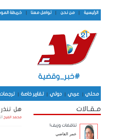
|
|
|
الرئيسية
من نحن
تواصل معنا
خريطة المو
#خبر_وقضية
محلي
|
عربي
|
دولي
|
تقارير خاصة
|
ترجمات
مـقـالات
هل تنذر 
الثلاثاء , 3 ف
محمد الفرح
تناقضات وزيف!
عمر القاضي