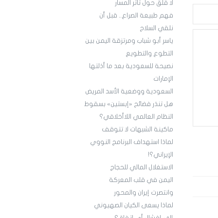
لا قلق حول تأثر المسار
فهم طبيعة الصراع.. قبل أن
نلقي السلاح
ياسر أبو شباب ومرتزقة اليمن بين
التطوع والتطويع
نصيحة للسعودية بعد ما أذلتها
الإمارات
السعودية ووضعية الأسد المريض
هل تنذر فضائح «إبستين» بسقوط
النظام العالمي اللاأخلاقي؟
ماكينة الشبهات لا تتوقف
لماذا استهداف البرنامج النووي
الإيراني؟!
‏الاستغلال المالي للحجاج
اليمن في قلب المعركة
‏لماذا يسعى الكيان الصهيوني