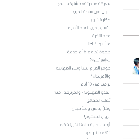
معركة «حديثة» مشتركة.. مع
النبي في ساحة الحرب
حكاية شهيد
التسليم دين نتعبد الله به
‏وعد الآخرة
ما أسوأ ذلك!!
صحوة تجاه غزة أم خدمة
لـ«إسرائيل»؟!
‏جوهر الصراع بيننا وبين الصهاينة
والأمريكان*
‏ترامب في 10 أيام
العدو الصهيوني والمرتزقة.. حين
تُقلب الحقائق
وكلٌّ يدّعي وصلاً بليلى
الزوال المحتوم!
أزمة داخلية حادة تنذر بتفكك
ائتلاف نتنياهو