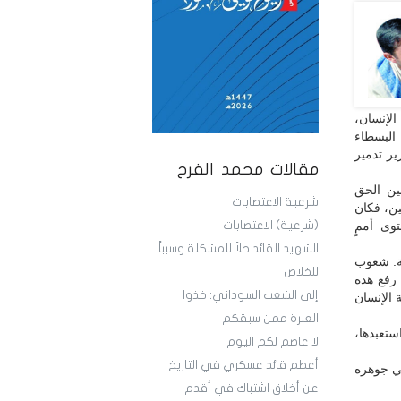
الإنسان،
 البسطاء
ير تدمير
مقالات محمد الفرح
ين الحق
شرعية الاغتصابات
ن، فكان
توى أممٍ
(شرعية) الاغتصابات
الشهيد القائد حلاً للمشكلة وسبباً
ية: شعوب
للخلاص
 رفع هذه
إلى الشعب السوداني: خذوا
 الإنسان
العبرة ممن سبقكم
ستعبدها،
لا عاصم لكم اليوم
أعظم قائد عسكري في التاريخ
في جوهره
عن أخلاق اشتباك في أقدم