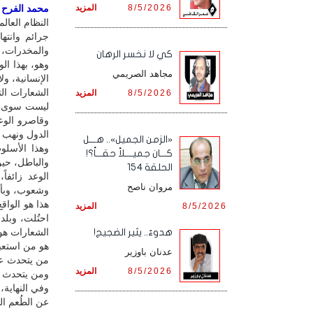
8/5/2026
المزيد
محمد الفرح / 
النظام العا
جرائم وانته
والمخدرات، إ
كي لا نخسر الرهان
وهو، بهذا ال
مجاهد الصريمي
الإنسانية، ول
الشعارات ال
8/5/2026
المزيد
ليست سوى عنا
وقاصرو الوعي
الدول ونهب 
«الزمن الجميل».. هـــل
وهذا الأسلو
كـــان جميــــلاً حقـــاً؟!
والباطل، حي
الحلقة 154
الوعد زائفا
مروان ناصح
وشعوب، وبأدو
هذا هو الواق
8/5/2026
المزيد
احتُلت، وبل
الشعارات هو 
هدوءٌ.. يثير الضجيج!
هو من استعبد
عدنان باوزير
من يتحدث عن 
8/5/2026
المزيد
ومن يتحدث ع
وفي النهاية،
عن الطُعم الذ