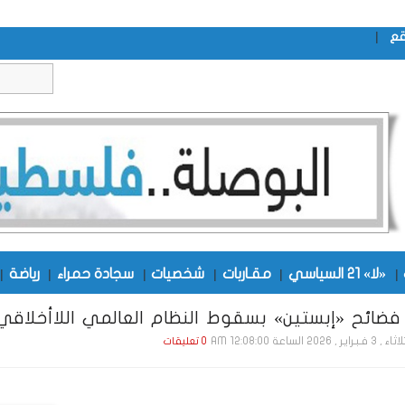
|
قع
|
«لا» 21 السياسي
|
مقـاربات
|
شخصيات
|
سجادة حمراء
|
رياضة
|
فضائح «إبستين» بسقوط النظام العالمي اللاأخلاقي
ـبـرايـر , 2026 الساعة 12:08:00 AM
0 تعليقات