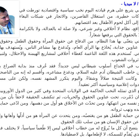
لا ميديا -
لمي يتربع على هرم قيادته اليوم نخب سياسية واقتصادية تورطت في
اكات خطيرة، من استغلال القاصرين، والاتجار في شبكات البغاء
لى أكل لحوم الأطفال بعد اغتصابهم.
واقع، نظام لا أخلاقي وغير شرعي، ولا صلة له بالعدالة، ولا بالكرامة
ا بالحقوق التي يرفعها شعاراً.
تي يتغنّى بها هذا النظام، من الدفاع عن حقوق المرأة وحقوق الطفل وحقوق 
وين جذابة، يُخادَع بها الرأي العام، وتُدغدغ بها مشاعر الناس، ويُستهدف بها
. تُستخدم هذه اللغة الناعمة كغطاء أخلاقي لمشاريع الهيمنة والاحتلال، ولتبر
ثروات الشعوب.
ب في الخداع أسلوب شيطاني ليس جديداً؛ فقد عُرف منذ بداية الصراع ب
ن خاطب الشيطان آدم عليه السلام، ودغدغ مشاعره، وأقسم له إنه من الناصحي
ً، وكانت النتيجة ضلالاً وشقاءً. واليوم يتكرر المشهد نفسه، ولكن على مس
ات إعلامية وسياسية أكثر تعقيداً.
ع الذي تمثله النخب الحاكمة في الولايات المتحدة وفي كثير من الدول الأوروب
دان دُمّرت، تحت عناوين الحقوق والحريات، ثم تنكشف الحقيقة لاحقاً بأن من
نفسه من انتهكها، ومن تحدّث عن الأخلاق هو أول من دهسها، ومن ادّعى حماية
ه ونهب ثرواته.
حماية الطفل هو من يغتصبُه، ومن يتحدث عن المرأة هو من أذلّها وأهانها وا
ن حقوق الإنسان هو من سلب تلك الحقوق.
 يتضح أن كل ما يُروَّج له من خطاب أخلاقي ليس إلا طُعماً سياسياً، لا يختلف 
ي يُقدَّم للسمكة، لا لإطعامها، بل لاصطيادها.