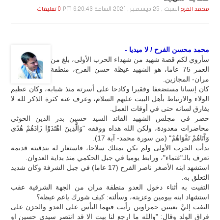
السبت , 25 ديـسـمـبـر , 2021 الساعة 6:20:43 PM
محمد الفرح
0 تعليقات
محمد محسن الفرح / لا ميديا -
سأروي لكم قصة شهيد من شهداء الحرب الأولى، بلغ من
العمر 75 عاما، هو الشهيد عيظة حسن الفرح، منطقة
مران- المجازين.
كان إنسانا مستضعفا وفقيرا وكادحا على أسرته منذ شبابه، وكان عظيم
الولاء والارتباط بأهل البيت عليهم السلام، وعرف عنه كثرة الذكر لله لا
يفارق لسانه حتى في أوقات العمل.
حضر في مجلس الشهيد القائد السيد حسين بدر الدين الحوثي
محاضرات معدودة، ولكن الله هداه ووفقه "وَالَّذِينَ اهْتَدَوْا زَادَهُمْ هُدًى
وَآَتَاهُمْ تَقْوَاهُمْ" (من سورة محمد- آية 17).
بدأت الحرب الأولى ولم يكن يمتلك سلاحا، فاستعار له بندقيته قديمة
تعرف بالـ"غتماء"، ورابط يوميا في جبل الحكمي منذ بداية العدوان.
استشهد ابنه الأصغر ناصر الفرح (17 عاما) في جبل الشرفة وكان شديد
التعلق به.
التقيت به أثناء دخول العدو منطقة مران من الجهة الشرقية عقب
استشهاد ابنه بيومين وعزيته، وسألته: كيف شورك ياعم عيظة؟
التفت إليَّ بعينين حمراوين رأيت فيهما البأس على العدو والحزن على
فراق الولد وقال: "والله ما ارجع لنا بيت الا قد انتصر سيدي حسين او