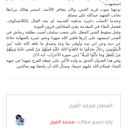
استشهدت".
توجهنا صوب قرية الجني، وكان يتقافز كالأسد. استمر هنالك مرابطا
بجانب الشهيد عبدالله علي مصلح.
وعندما اكتملت ذخيرة بندقيته القديمة لم يجد القتال بالكلاشنكوف،
ففضل البقاء في المقدمة يعبئ للمقاتلين قرون المونة.
وقبل سقوط الجني المطل على شعب سلمان أصيب بطلقة رشاش في
الصدر استشهد على إثرها فلقي الله شهيدا وختم عمره بالشهادة دفاعا
عن دينه وعن ابن نبيه وأوفى بما وعد وصدق ما عاهد الله عليه "مِنَ
الْـمُؤْمِنِينَ رِجَالٌ صَدَقُوا مَا عَاهَدُوا اللهَ عَلَيْهِ فَمِنْهُمْ مَنْ قَضَى نَحْبَهُ وَمِنْهُمْ
مَنْ يَنْتَظِرُ وَمَا بَدَّلُوا تَبْدِيلًا" (من سورة الأحزاب- آية 23).
وفي هذا العدوان التحق به ولده الأكبر علي عيظة الفرح شهيدا في جبهة
المخا، فسلام الله عليهم جميعا، ونسأل الله أن يلحقنا بهم صالحين.
المصدر
محمد الفرح
زيارة جميع مقالات:
محمد الفرح