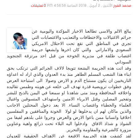
الأثنين , 2 أبـريـل , 2018 الساعة 4:56:56 PM
محمد الفرح
0 تعليقات
ببالغ الالم والاسى تطالعنا الاخبار المؤكدة واليومية عن
جرائم الاغتيالات والاختطافات والتعذيب والاغتصابات التي
تجري في المناطق التي تقع تحت الاحتلال الامريكي
السعودي والاماراتي والتي كان اخرها وابشعها جريمة
اغتصاب طلفة في مديرية الخوخة من قبل احد مرتزقة الجنجويد
السوداني
وقد اتت هذه الجريمة البشعة تتويجا لالاف الجرائم التي ترتكب بحق
ابناء هذا الشعب المسلم الطاهر منذ بدء العدوان والذي اراد له اعداؤه
التاريخيين ان يكون مستباح الدم و الارض وصولا الى استباحة العرض
وفق خطوات ترويضية قذرة تهدف الى خلعه عن هويته وطمس تقاليده
واخلاقه المحافظة ومنذ متى شاهدنا او سمعنا في اليمن بالذبح للبشر
وتفجير المصلين وقتل الابرياء الامنين واستهداف المتسوقين واغتيال
العلماء والخطباء واغتصاب النساء. الا بعد دخول المحتلين الاجانب
والذين ماكان لهم ان يدخلوها لو لولا الخونة والمنافقين و المفلسين
اخلاقيا وانسانيا ممن باعوا الارض والعرض وجروا على بلدهم لفيفا من
الشواذ و شذاذ الافاق وادخلوا اليه البلاء تحت ذرائع واهية وعناوين
مزورة كالشرعية والمقاومة والتحرير.
لقد كشفت هذه الجريمة الاقنعة عن الاهداف الحقيقية للعدوان