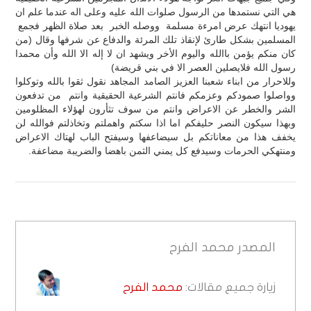
هي التي نستمدها من الرسول صلوات الله عليه وعلى اله عندما علم ان
يهوديا انتهك عرض امرءة مسلمة ووصله الخبر بعد صلاة الظهر فجمع
المسلمين بشكل طارئ لإنقاذ تلك المرئة والدفاع عن شرفها وقال (من
كان منكم يؤمن باالله واليوم الأخر ويشهد ان لا إله الا الله وأن محمدا
رسول الله فلايصلين العصر الا في بني قريضة)
وللاحرار من ابناء شعبنا العزيز الصامد المجاهد نقول ثقوا بالله وتوكلوا
وواصلوا صمودكم وعزمكم فانتم الشرعية الحقيقية وانتم من تدفعون
الشر والخطر عن الاعراض وانتم من سوف تثأرون لهؤلاء المظلومين
وبهذا سيكون النصر حليفكم اما اذا سكتم واهملتم وتخاذلتم فوالله لن
يخفف هذا من معاناتكم بل سيضاعفها وسيفتح الباب لهتاك الاعراض
ومنتهكي الحرمات وسيدفع كل يمني الثمن باهضا والضريبة مضاعفة.
المصدر
محمد الفرح
زيارة جميع مقالات:
محمد الفرح