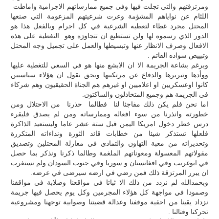
ومرتزقتهم والتي تجلت فيها وفي جميع ممارساتهم الاجرامية واماطت
اللثام عن نواياهم المشؤمة وعرت شرعيتهم المزعومة التي صنعها
المحتل مجرد غطاء لتعطيه الشرعية في كل اجرام وبالفعل هذا هو
الدور الذي رسموه لها ولن تستطيع ان تتجاوزه وهو التغطية على هذه
الافعال وصرف الانظار عنها وتبسيطها والعمل على تجميل وجه المحتل
وتبييض سواده القاتم .
وبرغم بشاعة الجريمة الا ان الابشع منها هو في السعي للتغطية عليها
ووأدها وتبريرها والدفاع عن مرتكبيها وبحق نقول ان هؤلاء سياسيين
كانوا اوعسكريين او اعلاميين او غيرهم هم الجناة الحقيقيون وهم شركاء
في الجريمة هم وجميع المتخاذلون والساكتون.
اما نحن فلم يكن ذلك مفاجئا لنا فطالما حذرنا من الاحتلال ومن
خطورته وانذرنا من سوء افعاله وممارساته ومن لم يصدق فليقرء
درس خطر دخول امريكا اليمن قبل ستة عشر عاما وليستعيد الذاكرة
فلعلها تستذكر شيئا من خطابات قائد الثورة ونداءاته المتكررة
وتحذيراته من مغبة التهاون والتمادي في مغازلة المحتلين وتصديق
مقولاتهم المعسولة ومعوناتهم الملغمة وطالما ذكرنا ونذكر بما حصل
في ابوغريب وفي افغانستان و سوريا وفي جنوب السودان ولم نستغرب
ان يبرر المرتزقة ذلك فمن رضي في ارضه سيرضى في عرضه.
وبحمدالله لم نزدد من ذلك الا ثباتا في مواقعنا وصلابة في مواقفنا
وصمودا في مواجهة كل هؤلاء المجرمين وكل يوم يحصل فيها جريمة
نزداد يقينا من احقية موقفنا وعدالة قضيتنا وصوابية توجهنا ومشروعية
تحركنا وقتالنا .