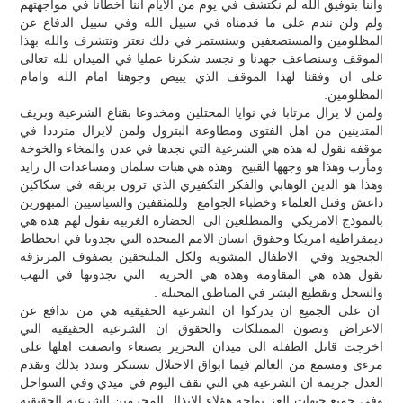
واننا بتوفيق الله لم نكتشف في يوم من الايام اننا اخطأنا في مواجهتهم
ولم ولن نندم على ما قدمناه في سبيل الله وفي سبيل الدفاع عن
المظلومين والمستضعفين وسنستمر في ذلك نعتز ونتشرف والله بهذا
الموقف وسنضاعف جهدنا و نجسد شكرنا عمليا في الميدان لله تعالى
على ان وفقنا لهذا الموقف الذي يبيض وجوهنا امام الله وامام
المظلومين.
ولمن لا يزال مرتابا في نوايا المحتلين ومخدوعا بقناع الشرعية وبزيف
المتدينين من اهل الفتوى ومطاوعة البترول ولمن لايزال مترددا في
موقفه نقول له هذه هي الشرعية التي نجدها في عدن والمخاء والخوخة
ومأرب وهذا هو وجهها القبيح وهذه هي هبات سلمان ومساعدات ال زايد
وهذا هو الدين الوهابي والفكر التكفيري الذي ترون بريقه في سكاكين
داعش وقتل العلماء وخطباء الجوامع وللمثقفين والسياسيين المبهورين
بالنموذج الامريكي والمتطلعين الى الحضارة الغربية نقول لهم هذه هي
ديمقراطية امريكا وحقوق انسان الامم المتحدة التي تجدونا في انحطاط
الجنجويد وفي الاطفال المشوية ولكل الملتحقين بصفوف المرتزقة
نقول هذه هي المقاومة وهذه هي الحرية التي تجدونها في النهب
والسحل وتقطيع البشر في المناطق المحتلة .
ان على الجميع ان يدركوا ان الشرعية الحقيقية هي من تدافع عن
الاعراض وتصون الممتلكات والحقوق ان الشرعية الحقيقية التي
اخرجت قاتل الطفلة الى ميدان التحرير بصنعاء وانصفت اهلها على
مرءى ومسمع من العالم فيما ابواق الاحتلال تستنكر وتندد بذلك وتقدم
العدل جريمة ان الشرعية هي التي تقف اليوم في ميدي وفي السواحل
وفي جميع جبهات العز تواجه هؤلاء الانذال المجرمين الشرعية الحقيقية