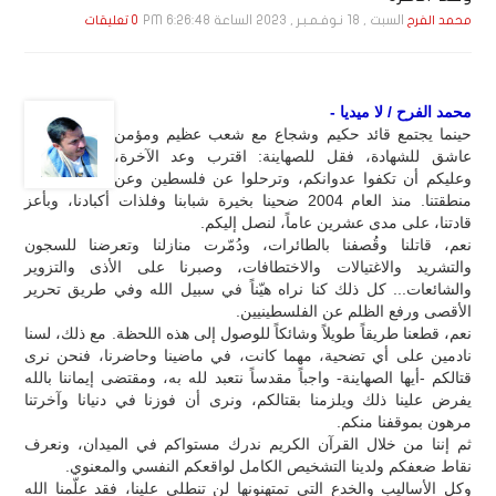
السبت , 18 نـوفـمـبـر , 2023 الساعة 6:26:48 PM
محمد الفرح
0 تعليقات
محمد الفرح / لا ميديا -
حينما يجتمع قائد حكيم وشجاع مع شعب عظيم ومؤمن
عاشق للشهادة، فقل للصهاينة: اقترب وعد الآخرة،
وعليكم أن تكفوا عدوانكم، وترحلوا عن فلسطين وعن
منطقتنا. منذ العام 2004 ضحينا بخيرة شبابنا وفلذات أكبادنا، وبأعز
قادتنا، على مدى عشرين عاماً، لنصل إليكم.
نعم، قاتلنا وقُصفنا بالطائرات، ودُمّرت منازلنا وتعرضنا للسجون
والتشريد والاغتيالات والاختطافات، وصبرنا على الأذى والتزوير
والشائعات... كل ذلك كنا نراه هيّناً في سبيل الله وفي طريق تحرير
الأقصى ورفع الظلم عن الفلسطينيين.
نعم، قطعنا طريقاً طويلاً وشائكاً للوصول إلى هذه اللحظة. مع ذلك، لسنا
نادمين على أي تضحية، مهما كانت، في ماضينا وحاضرنا، فنحن نرى
قتالكم -أيها الصهاينة- واجباً مقدساً نتعبد لله به، ومقتضى إيماننا بالله
يفرض علينا ذلك ويلزمنا بقتالكم، ونرى أن فوزنا في دنيانا وآخرتنا
مرهون بموقفنا منكم.
ثم إننا من خلال القرآن الكريم ندرك مستواكم في الميدان، ونعرف
نقاط ضعفكم ولدينا التشخيص الكامل لواقعكم النفسي والمعنوي.
وكل الأساليب والخدع التي تمتهنونها لن تنطلي علينا، فقد علّمنا الله