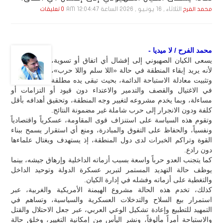
الثلاثاء , 16 يـونـيـو , 2026 الساعة 12:04:47 AM
محمد الفرح
0 تعليقات
محمد الفرح / لا ميديا -
يسعى الكيان الصهيوني إلى إفشال أي اتفاق أو تسوية،
لأنه يريد إبقاء المنطقة في حالة «اللا سلم واللا حرب»،
وتثبيت معادلة الاستباحة الدائمة، بحيث تبقى يده مطلقة
في الاغتيال والقصف والتدمير والاعتداء دون قيود أو التزامات أو
مساءلة، وبما يخدم مشروعه لتغيير وجه المنطقة، وتحقيق أهدافه بأقل
كلفة ودون الانجرار إلى حرب شاملة غير مضمونة النتائج.
وتقوم هذه السياسة على استنزاف قوى المقاومة، عسكرياً واقتصادياً
ونفسياً، والحفاظ على التفوق والمبادرة، ومنع أي استقرار يسمح ببناء
القوة وتراكم الخبرات لدى دول المنطقة، إذ يستهدف ويغتال علماءها
دون رادع.
كما يتجنب العدو حرباً واسعة بسبب أزماته الداخلية وإرهاق جيشه، بينما
يوظف حالة التهديد المستمر لتبرير عسكرة الدولة وتوحيد الداخل
والتغطية على أزماته وفشله في إدارة الكيان.
كذلك، تخدم هذه الحالة مشروع الهيمنة الأمريكية والغربية، عبر
استمرار بيع السلاح والتدخلات العسكرية والسياسية، وتساهم في
التمهيد للتطبيع وإعادة تشكيل الوعي العربي، عبر جعل الاحتلال والقتل
والاستباحة أمراً مألوفاً، ونشر اليأس من إمكانية التغيير، وخلق حالة