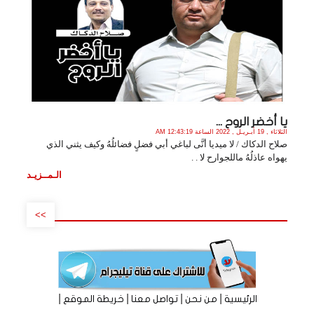
يا أخضر الروح ...
الثلاثاء , 19 أبـريـل , 2022 الساعة 12:43:19 AM
صلاح الدكاك / لا ميديا أنَّى لباغي أبي فضلٍ فضائلُهُ وكيف يثني الذي
يهواه عاذلُهُ ماللجوارح لا . .
الـمــزيـد
>>
|
|
|
|
الرئيسية
من نحن
تواصل معنا
خريطة الموقع