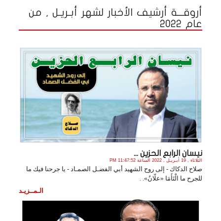
أروقـــة أرشيف الأخبار لشهر أبـريـل , من
عام 2022
نيسان الرابع الحزين ...
الثلاثاء , 19 أبـريـل , 2022 الساعة 11:47:52 PM
صلاح الدكاك - إلى روح الشهيد أبي الفضـل الصمـاد - يا جرحنا فيك ما
للجرح ما الْتَأَمَا «علّانُ». .
الـمــزيـد