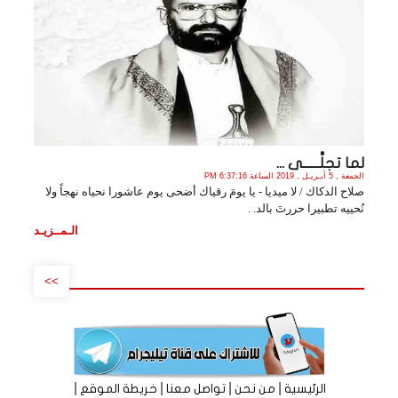
لما تجلَّــــــى ...
الجمعة , 5 أبـريـل , 2019 الساعة 6:37:16 PM
صلاح الدكاك / لا ميديا - يا يومَ رقياك أضحى يوم عاشورا نحياه نهجاً ولا
نُحييه تطبيرا حررتَ بالد. .
الـمــزيـد
>>
|
|
|
|
الرئيسية
من نحن
تواصل معنا
خريطة الموقع