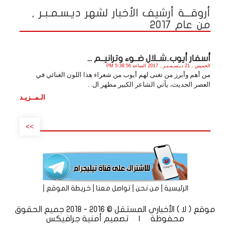
أروقـــة أرشيف الأخبار لشهر ديـسـمـبـر ,
من عام 2017
أسفار أيوب..شــلال ضــوء وترانيــم ...
الخميس , 21 ديـسـمـبـر , 2017 الساعة 5:38:56 PM
من أهم وأبرز من تغنى لهم أيوب من شعراء هذا اللون الغنائي في
العصر الحديث، يأتي الشاعر الكبير مطهر ال. .
الـمــزيـد
>>
|
|
|
|
الرئيسية
من نحن
تواصل معنا
خريطة الموقع
موقع ( لا ) الأخباري المستقل © 2016 - 2018 جميع الحقوق
محفوظة | تصميم
أمنية جرافيكس