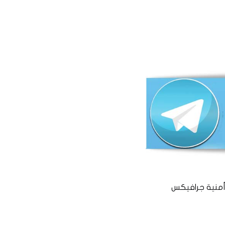
منية جرافيكس