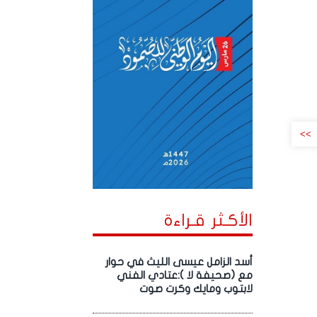
>>
الأكـثر قـراءة
أسد الزامل عيسى الليث في حوار
مع (صحيفة لا ):عتادي الفني
لابتوب ومايك وكرت صوت