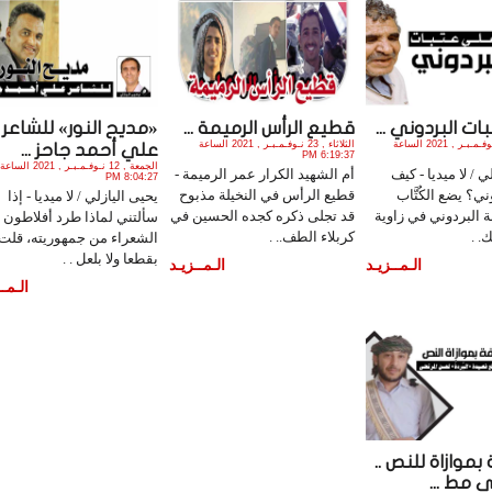
ت البردوني ...
قطيع الرأس الرميمة ...
«مديح النور» للشاعر
الجمعة , 26 نـوفـمـبـر , 2021 الساعة
الثلاثاء , 23 نـوفـمـبـر , 2021 الساعة
علي أحمد جاحز ...
6:19:37 PM
الجمعة , 12 نـوفـمـبـر , 2021 الساعة
ي / لا ميديا - كيف
أم الشهيد الكرار عمر الرميمة -
8:04:27 PM
ني؟ يضع الكُتَّاب
قطيع الرأس في النخيلة مذبوح
يحيى اليازلي / لا ميديا - إذا
ة البردوني في زاوية
قد تجلى ذكره كجده الحسين في
سألتني لماذا طرد أفلاطون
. .
كربلاء الطف.. .
الشعراء من جمهوريته، قلت: 
بقطعا ولا بلعل . .
الـمــزيـد
الـمــزيـد
الـمــ
بموازاة للنص ..
 مط ...