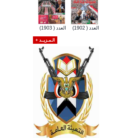
العدد ( 1902)
العدد ( 1903)
الـمـزيــد +