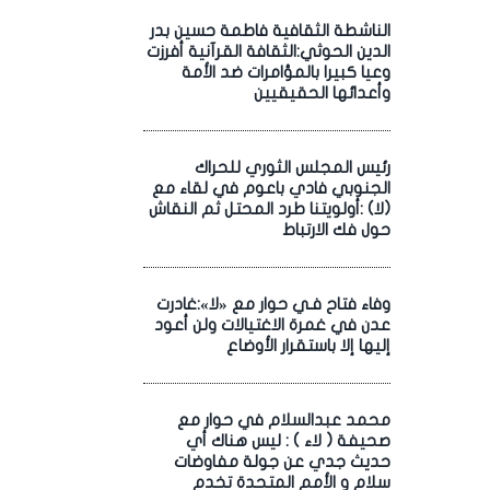
الناشطة الثقافية فاطمة حسين بدر
الدين الحوثي:الثقافة القرآنية أفرزت
وعيا كبيرا بالمؤامرات ضد الأمة
وأعدائها الحقيقيين
رئيس المجلس الثوري للحراك
الجنوبي فادي باعوم في لقاء مع
(لا) :أولويتنا طرد المحتل ثم النقاش
حول فك الارتباط
وفاء فتاح فـي حوار مع «لا»:غادرت
عدن في غمرة الاغتيالات ولن أعود
إليها إلا باستقرار الأوضاع
محمد عبدالسلام في حوار مع
صحيفة ( لاء ) : ليس هناك أي
حديث جدي عن جولة مفاوضات
سلام و الأمم المتحدة تخدم