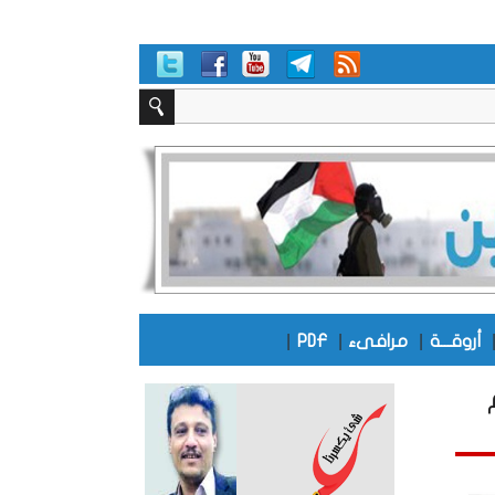
|
|
|
أروقـــة
مرافىء
PDF