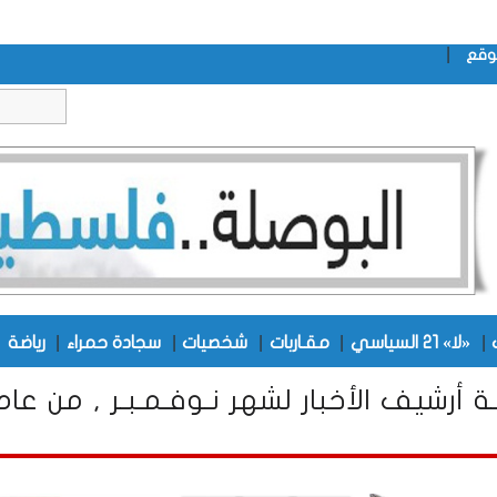
|
وقع
|
|
|
|
|
|
«لا» 21 السياسي
مقـاربات
شخصيات
سجادة حمراء
رياضة
ــة أرشيف الأخبار لشهر نـوفـمـبـر , من عام