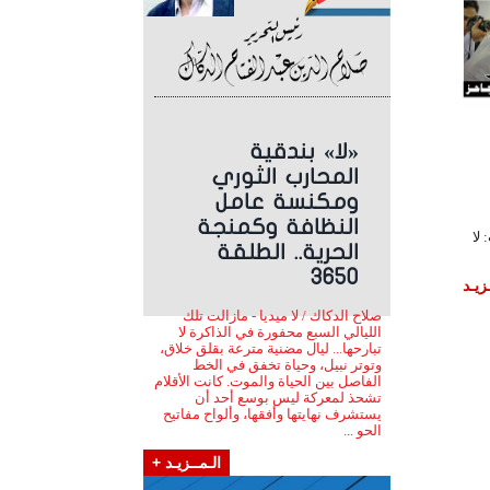
«لا» بندقية
المحارب الثوري
ومكنسة عامل
النظافة وكمنجة
لا
الحرية.. الطلقة
3650
زيـد
صلاح الدكاك / لا ميديا - مازالت تلك
الليالي السبع محفورة في الذاكرة لا
تبارحها... ليال مضنية مترعة بقلق خلاق،
وتوتر نبيل، وحياة تخفق في الخط
الفاصل بين الحياة والموت. كانت الأقلام
تشحذ لمعركة ليس بوسع أحد أن
يستشرف نهايتها وأفقها، وألواح مفاتيح
الحو ...
الـمــزيـد +