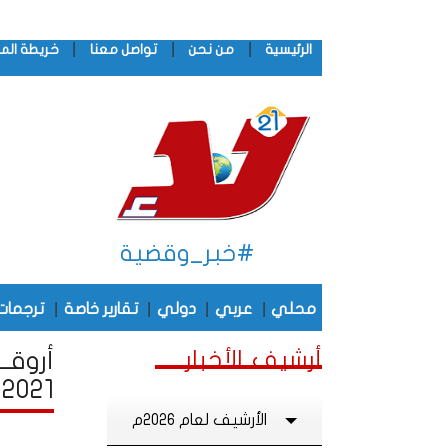
|
|
|
الرئيسية
من نحن
تواصل معنا
خريطة الم
#خبر_وقضية
|
|
|
|
محلي
عربي
دولي
تقارير خاصة
ترجمات
أرشيف الأخبار
أروقـ
2021
الأرشيف لعام 2026م