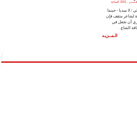
الجمعة , 5 نـوفـمـبـر , 2021 الساعة
 / لا ميديا - حينما
ة لشاعر مثقف فإن
ي أن تجعل في
فة الشاع. .
الـمــزيـد