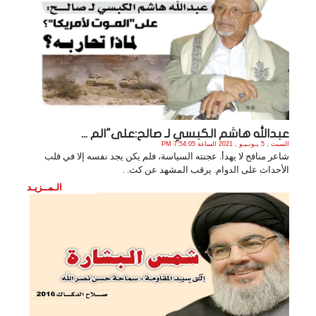
عبدالله هاشم الكبسي لـ صالح:على"الم ...
السبت , 5 يـونـيـو , 2021 الساعة 7:54:05 PM
شاعر منافح لا يهدأ. عجنته السياسة، فلم يكن يجد نفسه إلا في قلب
الأحداث على الدوام. يرقب المشهد عن كث. .
الـمــزيـد