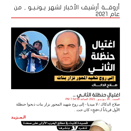
أروقـــة أرشيف الأخبار لشهر يـونـيـو , من
عام 2021
اغتيال حنظلة الثانــي ...
السبت , 26 يـونـيـو , 2021 الساعة 7:54:50 PM
صلاح الدكاك / لا ميديا - إلى روح شهيد المحور نزار بنات ذبحوا حنظلة
الأول قرباناً لـ«فتحٍ» كان حت. .
الـمــزيـد