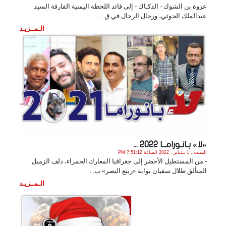
عروة بن الشوك - الدكـاك - إلى قائد اللحظة اليمنية الفارقة السيد
عبدالملك الحوثي، ورجال الرجال في ق. .
الـمــزيـد
«لا» بـانـورامــا 2022 ...
السبت , 1 يـنـاير , 2022 الساعة 7:51:12 PM
- من المستطيل الأخضر إلى جغرافيا المعارك الحمراء، دلف الزميل
المتألق طلال سفيان بوابة «ربيع النصر» ب. .
الـمــزيـد