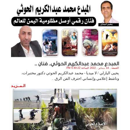
المبدع محمد عبدالكريم الحوثي.. فنان ...
الجمعة , 14 يـنـاير , 2022 الساعة 6:40:22 PM
يحيى اليازلي / لا ميديا - محمد عبدالكريم الحوثي دكتور مختبرات،
وناشط إعلامي وإنساني احترف الفن الرق. .
الـمــزيـد