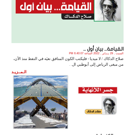
القيامة... بيان أول ...
السبت , 29 يـنـاير , 2022 الساعة 6:40:07 PM
صلاح الدكاك / لا ميديا - فليكتب الكون المنافق نعيَه في النفط منذ الآن،
من مبغى الرياض إلى أبوظبي ال. .
الـمــزيـد