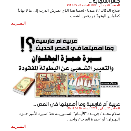
جسر اللانهاية ...
الجمعة , 28 يـنـاير , 2022 الساعة 6:27:43 PM
صلاح الدكاك / لا ميديا - لحمنا هذا الذي يفترش الدرب إلى ما لا نهايةْ
كطوابير الوقودْ هو رفض الشعب. .
الـمــزيـد
عربية أم فارسية وما أهميتها في العص ...
الثلاثاء , 25 يـنـاير , 2022 الساعة 9:04:36 PM
سلام محمد / جريــدة "الأيــام" الســوريــة تعدّ "سيرة الأمير حمزة
البهلوان" أو "حمزة العرب"، واحد. .
الـمــزيـد