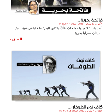
فاتحة بحرية ...
الأثنين , 10 يـنـاير , 2022 الساعة 6:28:47 PM
أسد باشا / لا ميديا - ما خابَ ظنُّكَ يا "ابن البدر" ما خابا في فتيةٍ تبصِرُ
الميدانَ محرابا بحريّ. .
الـمــزيـد
كاف نون الطوفان ...
الثلاثاء , 4 يـنـاير , 2022 الساعة 6:38:13 PM