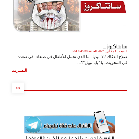
سانتاكروز ...
السبت , 1 يـنـاير , 2022 الساعة 6:45:38 PM
صلاح الدكاك / لا ميديا - ما الذي تحمل للأطفال في صنعاء.. في صعدة..
في المحويت.. يا "بابا نويل"؟.. . .
الـمــزيـد
>>
|
|
|
|
الرئيسية
من نحن
تواصل معنا
خريطة الموقع