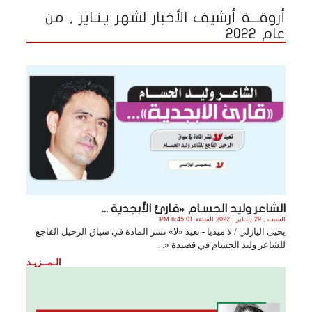
أروقـــة أرشيف الأخبار لشهر يـنـاير , من
عام 2022
الشاعر وليد الحسـام «قارئ الأبجدية ...
السبت , 29 يـنـاير , 2022 الساعة 6:45:01 PM
يحيى اليازلي / لا ميديا - تعيد «لا» نشر المادة في سياق الرحيل الفاجع
للشاعر وليد الحسام في قصيدة «. .
الـمــزيـد