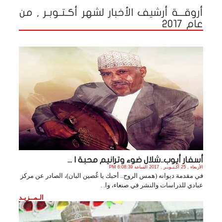
أروقـــة أرشيف الأخبار لشهر أكـتـوبـر , من
عام 2017
أسفار أيوب..شلال ضوء وترانيم محبة ا ...
الأربعاء , 25 أكـتـوبـر , 2017 الساعة 6:08:39 PM
في مقدمة ديوانه (همس الروح.. أحبك يا غُصين البان)، الصادر عن مركز
عبادي للدراسات والنشر في صنعاء، وا. .
الـمــزيـد