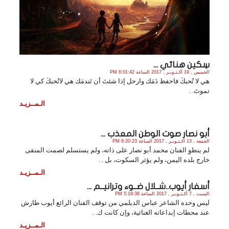
سِكين هنائي ...
الخميس , 19 أكـتـوبـر , 2017 الساعة 6:01:42 PM
هي لا تُحبكَ فاحفظ دَمَك وارحل إذا شئتَ أن تَندمَك هي لاتُحبكَ كي لا
تموتَ. .
الـمــزيـد
أبو نصار صوت الوطن المعذب ...
الجمعة , 13 أكـتـوبـر , 2017 الساعة 6:20:23 PM
لم ينطوِ الفنان محمد أبو نصار على ذاته، ولم يستسلم لصمت المنفى
خارج بلده اليمن، ولم يؤثر السكوت، بل . .
الـمــزيـد
أسفار أيوب..شــلال ضــوء وترانيــم ...
السبت , 7 أكـتـوبـر , 2017 الساعة 5:19:38 PM
ليس وحده الشاعر عباس الديلمي من توقف الفنان الرائع أيوب طارش
عند محطات إبداعاته الغنائية، وإن كانت ك. .
الـمــزيـد