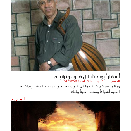
أسفار أيوب..شــلال ضــوء وترانيــم ...
الخميس , 19 أكـتـوبـر , 2017 الساعة 6:05:25 PM
ومثلما تتبرعم عناقيدها في قلوب محبيه وتثمر، تتعنقد فينا إبداعاته
الفنية أشواقاً ومحبة.. حنيناً ولقاء. .
الـمــزيـد