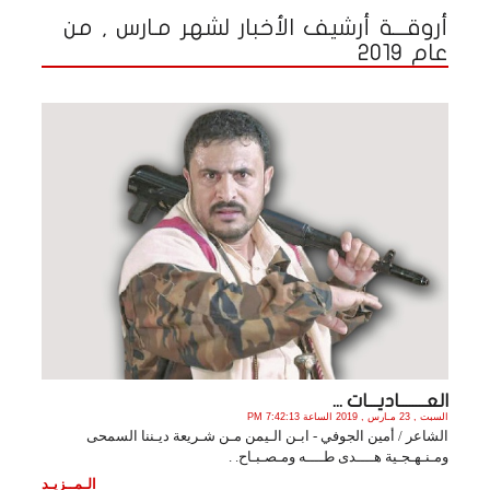
أروقـــة أرشيف الأخبار لشهر مـارس , من
عام 2019
العــــــــاديـــات ...
السبت , 23 مـارس , 2019 الساعة 7:42:13 PM
الشاعر / أمين الجوفي - ابـن الـيمن مـن شـريعة ديـننا السمحى
ومـنـهـجـية هــــدى طــــه ومـصـبـاح. .
الـمــزيـد