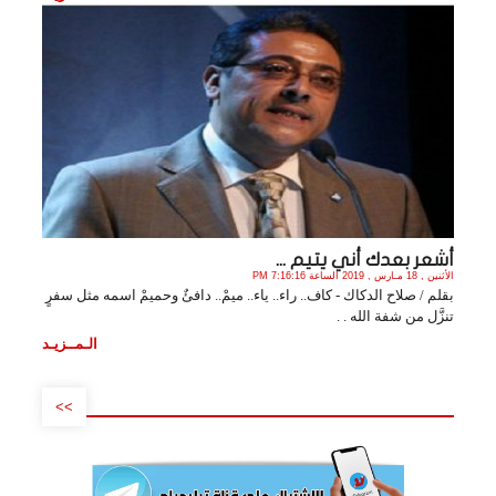
أشعر بعدك أني يتيم ...
الأثنين , 18 مـارس , 2019 الساعة 7:16:16 PM
بقلم / صلاح الدكاك - كاف.. راء.. ياء.. ميمْ.. دافئٌ وحميمْ اسمه مثل سفرٍ
تنزَّل من شفة الله . .
الـمــزيـد
>>