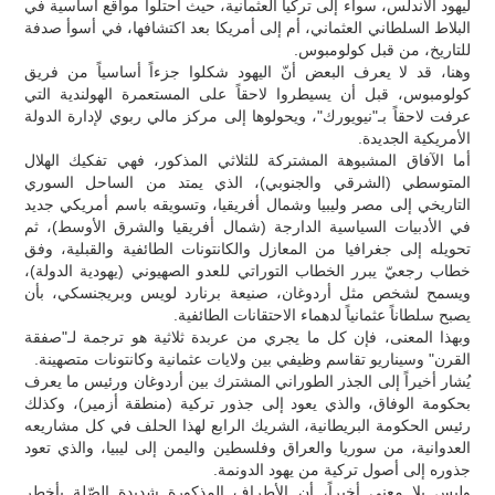
ليهود الأندلس، سواء إلى تركيا العثمانية، حيث احتلوا مواقع أساسية في
البلاط السلطاني العثماني، أم إلى أمريكا بعد اكتشافها، في أسوأ صدفة
للتاريخ، من قبل كولومبوس.
وهنا، قد لا يعرف البعض أنّ اليهود شكلوا جزءاً أساسياً من فريق
كولومبوس، قبل أن يسيطروا لاحقاً على المستعمرة الهولندية التي
عرفت لاحقاً بـ"نيويورك"، ويحولوها إلى مركز مالي ربوي لإدارة الدولة
الأمريكية الجديدة.
أما الآفاق المشبوهة المشتركة للثلاثي المذكور، فهي تفكيك الهلال
المتوسطي (الشرقي والجنوبي)، الذي يمتد من الساحل السوري
التاريخي إلى مصر وليبيا وشمال أفريقيا، وتسويقه باسم أمريكي جديد
في الأدبيات السياسية الدارجة (شمال أفريقيا والشرق الأوسط)، ثم
تحويله إلى جغرافيا من المعازل والكانتونات الطائفية والقبلية، وفق
خطاب رجعيّ يبرر الخطاب التوراتي للعدو الصهيوني (يهودية الدولة)،
ويسمح لشخص مثل أردوغان، صنيعة برنارد لويس وبريجنسكي، بأن
يصبح سلطاناً عثمانياً لدهماء الاحتقانات الطائفية.
وبهذا المعنى، فإن كل ما يجري من عربدة ثلاثية هو ترجمة لـ"صفقة
القرن" وسيناريو تقاسم وظيفي بين ولايات عثمانية وكانتونات متصهينة.
يُشار أخيراً إلى الجذر الطوراني المشترك بين أردوغان ورئيس ما يعرف
بحكومة الوفاق، والذي يعود إلى جذور تركية (منطقة أزمير)، وكذلك
رئيس الحكومة البريطانية، الشريك الرابع لهذا الحلف في كل مشاريعه
العدوانية، من سوريا والعراق وفلسطين واليمن إلى ليبيا، والذي تعود
جذوره إلى أصول تركية من يهود الدونمة.
وليس بلا معنى أخيراً، أن الأطراف المذكورة شديدة الصّلة بأخطر