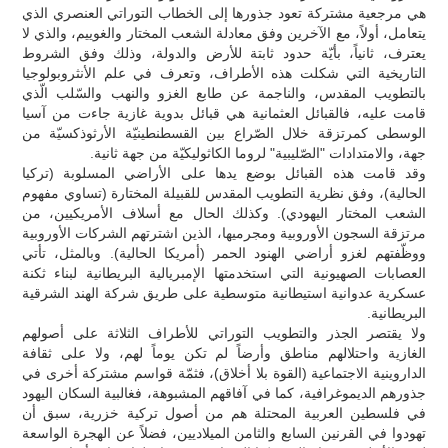
هي مرجعية مشتركة تعود جذورها إلى الخطاب التوراتي العنصري الذي
يتعامل، أولاً، مع الآخرين وفق معادلة الشعب المختار والغوييم، والذي لا
يعترف، ثانياً، بأيّة حدود ثابتة للأرض والدولة، وذلك وفق الشروط
التاريخية التي شكلت هذه الأطراف، وتعرف في علم الأنثروبولوجيا
بالتطويب المقدس، والناجمة عن طابع الغزو والنهب والسّلب الّذي
قامت عليه، فالقبائل العثمانية هي قبائل بدوية غازية جاءت من آسيا
الوسطى كمرتزقة خلال الصّراع بين القسطنطينيّة الأرثوذكسيّة من
جهة، والامتدادات "الصّليبية" لروما الكاثوليكيّة من جهة ثانية.
وقد قامت هذه القبائل بوضع يدها على الأراضي المسلوبة (تركيا
الحالية)، وفق نظرية التطويب المقدس للقبيلة المختارة (تساوي مفهوم
الشعب المختار اليهودي). وكذلك الحال مع أسلاف الأمريكيين، من
مرتزقة السجون الأوروبية ومجرميها، الذين اشترتهم الشركات الأوروبية
ووظّفتهم لغزو أراضي الهنود الحمر (أمريكا الحالية). وبالمثل، تأتي
العصابات الصهيونية التي استخدمتها الإمبريالية البريطانية لبناء ثكنة
عسكرية عدوانية استيطانية متوسطية على طريق شركة الهند الشرقية
البريطانية.
ولا يقتصر الجذر والتطويب التوراتي للأطراف الثلاثة على أصولهم
الغازية واحتلالهم مناطق وأرضاً لم تكن يوماً لهم، ولا على ثقافة
الداروينية الاجتماعية (القوة بلا أخلاق)، فثمّة قواسم مشتركة أخرى في
جذورهم الديموغرافية، كما في آفاقهم المشبوهة، فغالبية السكان اليهود
في فلسطين العربية المحتلة هم من أصول تركية خزرية، سبق أن
تهودوا في القرنين السابع والثامن الميلاديين، فضلاً عن الهجرة الواسعة