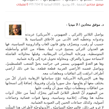
الجمعة , 26 يـونـيـو , 2020 الساعة 7:04:12 PM
موفق محادين
0 تعليقات
د. موفق محادين / لا ميديا -
يواصل الثلاثي (التركي ـ الصهيوني ـ الأمريكي) عربدته
وعدوانه وتخطّيه الحد الأدنى من الأخلاق السياسية بلا
حسيب أو رقيب، ويتصرَّف وفق قانون الغاب والداروينية السياسية، فها
هو العدوان التركي يستبيح غرب ليبيا، بغطاء من الناتو وأساطيله
المتوسطية، وبرعاية المخابرات البريطانية، وقبلها محاولاته الفاشلة
لاستباحة سوريا والعراق، ومحاولة تحويل غزة إلى ولاية عثمانية.
وها هو العدوّ الصهيوني يستمر في جرائمه بحقّ الشعب الفلسطينيّ،
ويواصل قضمه الأراضي العربية قطعة قطعة، بما في ذلك أراضي
أطراف انزلقت إلى اتفاقيات ومعاهدات معه.
وها هي الإمبريالية الأمريكية تتوّج سياساتها الإرهابية بابتزاز كلّ من
يختلف معها أو يقاومها، مثل سوريا وإيران وفنزويلا، إضافةً إلى انسحابها
من اتفاقيّات ومنظَّمات دوليّة سبق أن وقَّعت عليها.
من المفهوم أنَّ الخطر الثلاثيّ المذكور يتحرَّك أيضاً من خلال أدوات
محلّية هنا وهناك، إعلامية وسياسية، ومنها قنوات فضائية وجماعات
أصولية، وكذلك جماعات الحنين إلى العبودية العثمانية.
لا غرو في ذلك، فالمرجعيّة السياسيّة ـ الأيديولوجيّة لأطراف هذا المثلّث