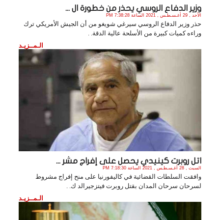
وزير الدفاع الروسي يحذر من خطورة ال ...
الأحد , 29 أغـسـطـس , 2021 الساعة 7:38:28 PM
حذر وزير الدفاع الروسي سيرغي شويغو من أن الجيش الأمريكي ترك
وراءه كميات كبيرة من الأسلحة عالية الدقة. .
الـمــزيـد
اتل روبرت كينيدي يحصل على إفراج مشر ...
السبت , 28 أغـسـطـس , 2021 الساعة 7:18:30 PM
وافقت السلطات القضائية في كاليفورنيا على منح إفراج مشروط
لسرحان سرحان المدان بقتل روبرت فيتزجيرالد ك. .
الـمــزيـد