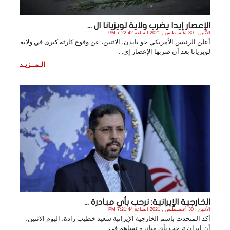
الإعصار إيدا يضرب ولاية لويزيانا ال ...
الأثنين , 30 أغـسـطـس , 2021 الساعة 7:22:42 PM
أعلن الرئيس الأمريكي جو بايدن، الاثنين، عن وقوع كارثة كبرى في ولاية
لويزيانا بعد أن ضربها الإعصار إي. .
الـمــزيـد
الخارجية الإيرانية: نرحب بأي مبادرة ...
الأثنين , 30 أغـسـطـس , 2021 الساعة 7:21:44 PM
أكد المتحدث باسم الخارجية الإيرانية سعيد خطيب زادة، اليوم الاثنين،
أن إيران ترحب بأي مبادرة تساهم في. .