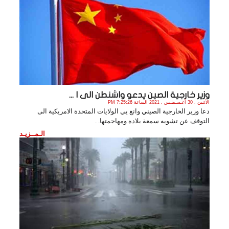
وزير خارجية الصين يدعو واشنطن الى ا ...
الأثنين , 30 أغـسـطـس , 2021 الساعة 7:25:26 PM
دعا وزير الخارجية الصيني وانغ يي الولايات المتحدة الامريكية الى
التوقف عن تشويه سمعة بلاده ومهاجمتها. .
الـمــزيـد