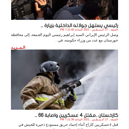
رئيسي يستهل جولاته الداخلية بزيارة ...
الجمعة , 27 أغـسـطـس , 2021 الساعة 7:12:40 PM
وصل الرئيس الإيراني السيد إبراهيم رئيسي اليوم الجمعة، إلى محافظة
خوزستان مع عدد من وزراء حكومته، في . .
الـمــزيـد
كازخستان ..مقتل 4 عسكريين واصابة 66 ...
الجمعة , 27 أغـسـطـس , 2021 الساعة 7:11:36 PM
قتل 4عسكريين كازاخ أثناء إخماد حريق مستودع ذخيرة للجيش في