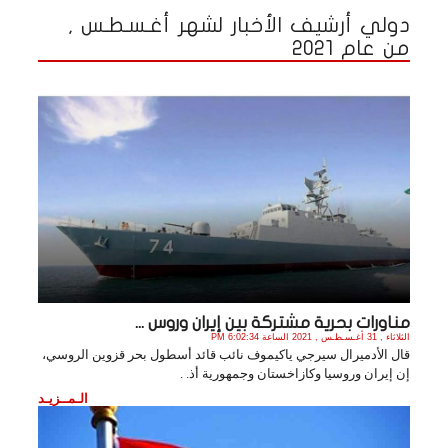
دولي أرشيف الأخبار لشهر أغـسـطـس ,
من عام 2021
مناورات بحرية مشتركة بين إيران وروس ...
الثلاثاء , 31 أغـسـطـس , 2021 الساعة 6:02:34 PM
قال الأدميرال سيرجي ياكيموف نائب قائد أسطول بحر قزوين الروسي،
إن إيران وروسيا وكازاخستان وجمهورية أذ. .
الـمــزيـد