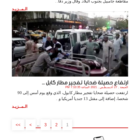
مقاطعة جامبيل بجنوب البلاد. وقال وزير دفا. .
الـمــزيـد
ارتفاع حصيلة ضحايا تفجير مطار كابل ...
الجمعة , 27 أغـسـطـس , 2021 الساعة 7:10:35 PM
ارتفعت حصيلة ضحايا تفجير مطار كابول، الذي وقع يوم أمس إلى 90
شخصا، إضافة إلى مقتل 13 جنديا أمريكيا و. .
الـمــزيـد
..
>>
>
3
2
1