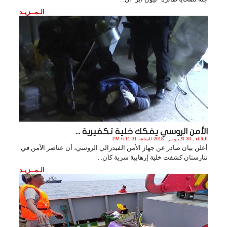
الـمــزيـد
الأمن الروسي يفكك خلية تكفيرية ...
الثلاثاء , 30 أكـتـوبـر , 2018 الساعة 6:11:31 PM
أعلن بيان صادر عن جهاز الأمن الفيدرالي الروسي، أن عناصر الأمن في
تتارستان كشفت خلية إرهابية سرية كان. .
الـمــزيـد