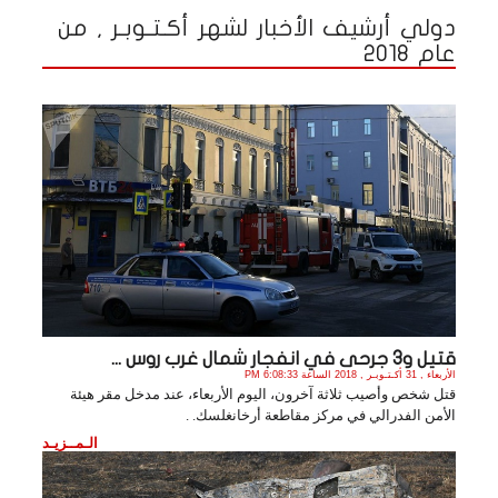
دولي أرشيف الأخبار لشهر أكـتـوبـر , من
عام 2018
قتيل و3 جرحى في انفجار شمال غرب روس ...
الأربعاء , 31 أكـتـوبـر , 2018 الساعة 6:08:33 PM
قتل شخص وأصيب ثلاثة آخرون، اليوم الأربعاء، عند مدخل مقر هيئة
الأمن الفدرالي في مركز مقاطعة أرخانغلسك. .
الـمــزيـد