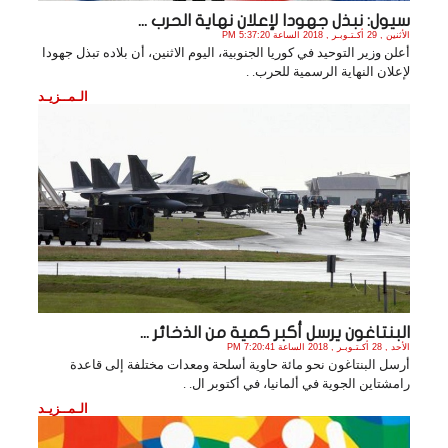
سيول: نبذل جهودا لإعلان نهاية الحرب ...
الأثنين , 29 أكـتـوبـر , 2018 الساعة 5:37:20 PM
أعلن وزير التوحيد في كوريا الجنوبية، اليوم الاثنين، أن بلاده تبذل جهودا
لإعلان النهاية الرسمية للحرب. .
الـمــزيـد
البنتاغون يرسل أكبر كمية من الذخائر ...
الأحد , 28 أكـتـوبـر , 2018 الساعة 7:20:41 PM
أرسل البنتاغون نحو مائة حاوية أسلحة ومعدات مختلفة إلى قاعدة
رامشتاين الجوية في ألمانيا، في أكتوبر ال. .
الـمــزيـد