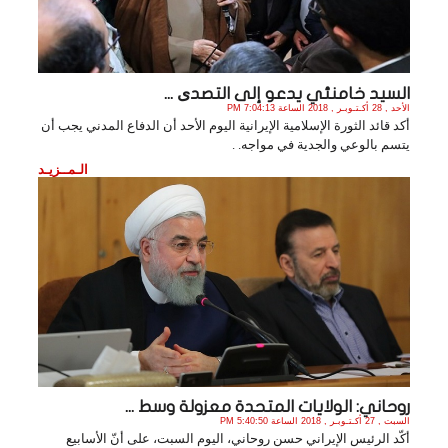
السيد خامنئي يدعو إلى التصدی ...
الأحد , 28 أكـتـوبـر , 2018 الساعة 7:04:13 PM
أكد قائد الثورة الإسلامية الإيرانية اليوم الأحد أن الدفاع المدني يجب أن
يتسم بالوعي والجدية في مواجه. .
الـمــزيـد
روحاني: الولايات المتحدة معزولة وسط ...
السبت , 27 أكـتـوبـر , 2018 الساعة 5:40:50 PM
أكّد الرئيس الإيراني حسن روحاني، اليوم السبت، على أنّ الأسابيع