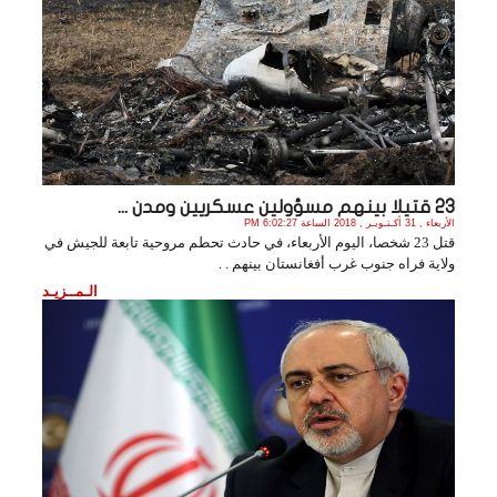
23 قتيلا بينهم مسؤولين عسكريين ومدن ...
الأربعاء , 31 أكـتـوبـر , 2018 الساعة 6:02:27 PM
قتل 23 شخصا، اليوم الأربعاء، في حادث تحطم مروحية تابعة للجيش في
ولاية فراه جنوب غرب أفغانستان بينهم . .
الـمــزيـد