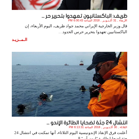
ظريف: الباكستانيون تعهدوا بتحرير حر ...
الأربعاء , 31 أكـتـوبـر , 2018 الساعة 6:00:43 PM
قال وزير الخارجية الإيراني محمد جواد ظريف، اليوم الأربعاء، إن
الباكستانيين تعهدوا بتحرير حرس الحدود . .
الـمــزيـد
انتشال 24 جثة لضحايا الطائرة الإندو ...
الثلاثاء , 30 أكـتـوبـر , 2018 الساعة 6:13:31 PM
أعلنت فرق الإنقاذ الإندونيسية اليوم الثلاثاء، أنها تمكنت في انتشال 24
جثة لضحايا طائرة "ليون آير" ال. .