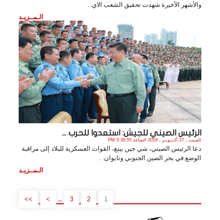
والأشهر الأخيرة شهدت تحقيق الشعب الاي. .
الـمــزيـد
الرئيس الصيني للجيش: استعدوا للحرب ...
السبت , 27 أكـتـوبـر , 2018 الساعة 5:39:55 PM
دعا الرئيس الصيني، شي جين بينغ، القوات العسكرية للبلاد إلى مراقبة
الوضع في بحر الصين الجنوبي وتايوان. .
الـمــزيـد
..
>>
>
3
2
1