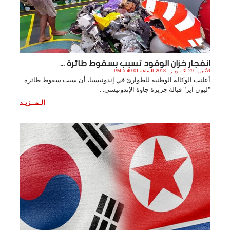
انفجار خزان الوقود تسبب بسقوط طائرة ...
الأثنين , 29 أكـتـوبـر , 2018 الساعة 5:40:01 PM
أعلنت الوكالة الوطنية للطوارئ في إندونيسيا، أن سبب سقوط طائرة
"ليون آير" قبالة جزيرة جاوة الإندونيسي. .
الـمــزيـد